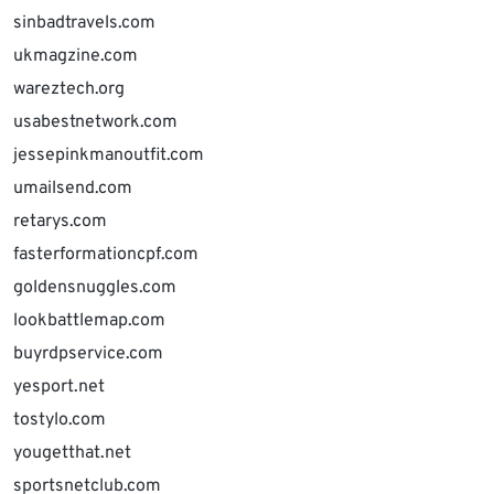
sinbadtravels.com
ukmagzine.com
wareztech.org
usabestnetwork.com
jessepinkmanoutfit.com
umailsend.com
retarys.com
fasterformationcpf.com
goldensnuggles.com
lookbattlemap.com
buyrdpservice.com
yesport.net
tostylo.com
yougetthat.net
sportsnetclub.com