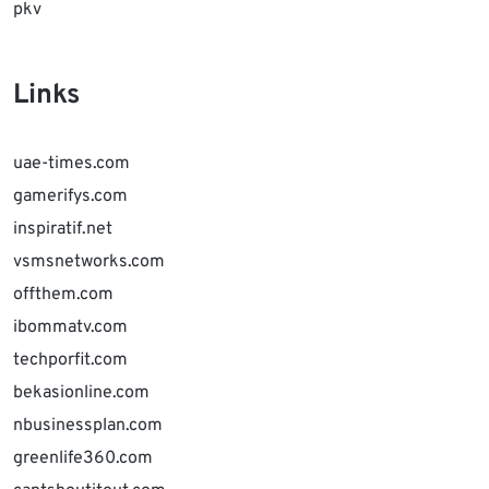
pkv
Links
uae-times.com
gamerifys.com
inspiratif.net
vsmsnetworks.com
offthem.com
ibommatv.com
techporfit.com
bekasionline.com
nbusinessplan.com
greenlife360.com