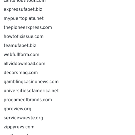
cantshoutitout.com
expressufabet.biz
mypuertoplata.net
thepioneerxpress.com
howtofixissue.com
teamufabet.biz
webfullform.com
allviddownload.com
decorsmag.com
gamblingcasinonews.com
universitiesofamerica.net
progameofbrands.com
qbreview.org
servicewueste.org
zippyrevs.com