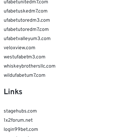
ufabetunitedm7.com
ufabetuskedm7.com
ufabetutoredm3.com
ufabetutoredm7.com
ufabetvalleyum3.com
veloxview.com
westufabetm3.com
whiskeybrothersllc.com
wildufabetum7.com
Links
stagehubs.com
1x2forum.net
login99bet.com