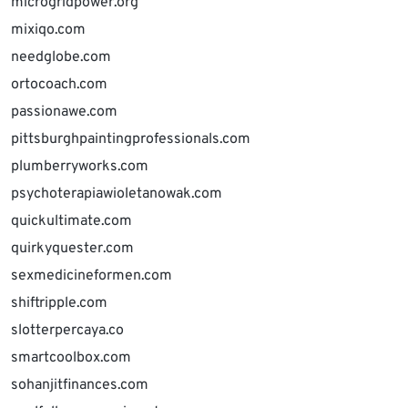
microgridpower.org
mixiqo.com
needglobe.com
ortocoach.com
passionawe.com
pittsburghpaintingprofessionals.com
plumberryworks.com
psychoterapiawioletanowak.com
quickultimate.com
quirkyquester.com
sexmedicineformen.com
shiftripple.com
slotterpercaya.co
smartcoolbox.com
sohanjitfinances.com