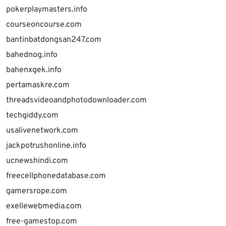
pokerplaymasters.info
courseoncourse.com
bantinbatdongsan247.com
bahednog.info
bahenxgek.info
pertamaskre.com
threadsvideoandphotodownloader.com
techgiddy.com
usalivenetwork.com
jackpotrushonline.info
ucnewshindi.com
freecellphonedatabase.com
gamersrope.com
exellewebmedia.com
free-gamestop.com