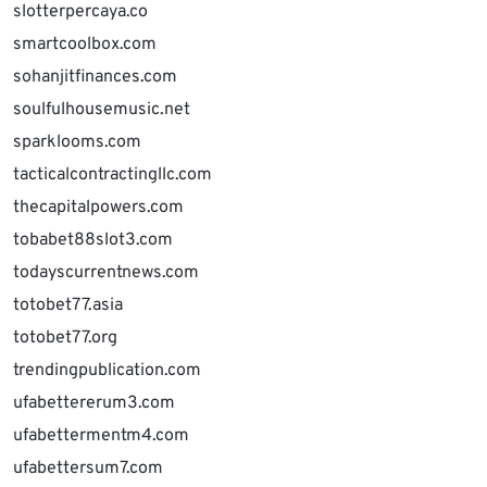
slotterpercaya.co
smartcoolbox.com
sohanjitfinances.com
soulfulhousemusic.net
sparklooms.com
tacticalcontractingllc.com
thecapitalpowers.com
tobabet88slot3.com
todayscurrentnews.com
totobet77.asia
totobet77.org
trendingpublication.com
ufabettererum3.com
ufabettermentm4.com
ufabettersum7.com