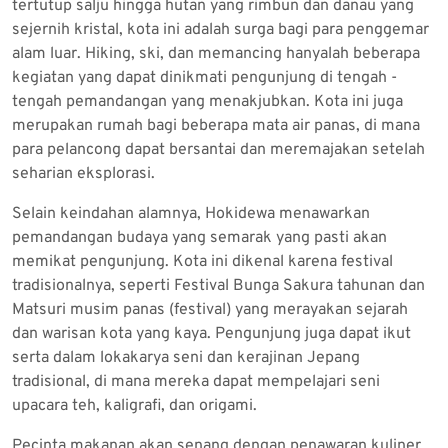
tertutup salju hingga hutan yang rimbun dan danau yang
sejernih kristal, kota ini adalah surga bagi para penggemar
alam luar. Hiking, ski, dan memancing hanyalah beberapa
kegiatan yang dapat dinikmati pengunjung di tengah -
tengah pemandangan yang menakjubkan. Kota ini juga
merupakan rumah bagi beberapa mata air panas, di mana
para pelancong dapat bersantai dan meremajakan setelah
seharian eksplorasi.
Selain keindahan alamnya, Hokidewa menawarkan
pemandangan budaya yang semarak yang pasti akan
memikat pengunjung. Kota ini dikenal karena festival
tradisionalnya, seperti Festival Bunga Sakura tahunan dan
Matsuri musim panas (festival) yang merayakan sejarah
dan warisan kota yang kaya. Pengunjung juga dapat ikut
serta dalam lokakarya seni dan kerajinan Jepang
tradisional, di mana mereka dapat mempelajari seni
upacara teh, kaligrafi, dan origami.
Pecinta makanan akan senang dengan penawaran kuliner