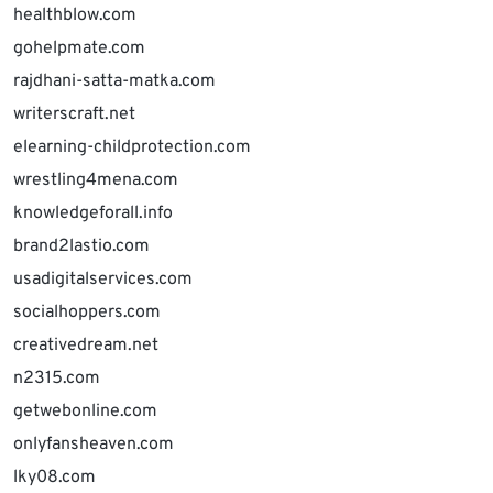
healthblow.com
gohelpmate.com
rajdhani-satta-matka.com
writerscraft.net
elearning-childprotection.com
wrestling4mena.com
knowledgeforall.info
brand2lastio.com
usadigitalservices.com
socialhoppers.com
creativedream.net
n2315.com
getwebonline.com
onlyfansheaven.com
lky08.com