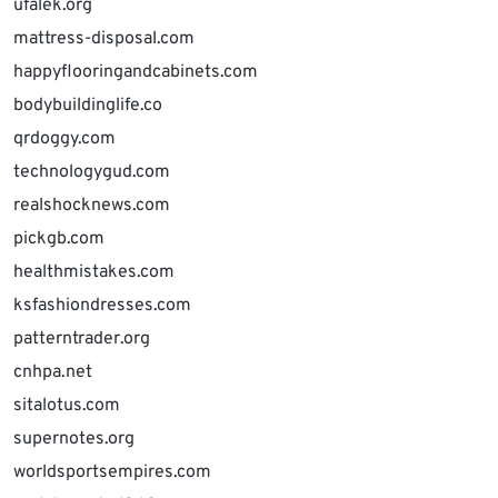
ufalek.org
mattress-disposal.com
happyflooringandcabinets.com
bodybuildinglife.co
qrdoggy.com
technologygud.com
realshocknews.com
pickgb.com
healthmistakes.com
ksfashiondresses.com
patterntrader.org
cnhpa.net
sitalotus.com
supernotes.org
worldsportsempires.com