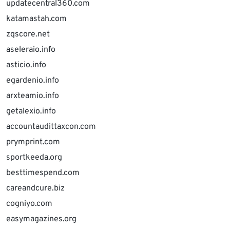
updatecentral360.com
katamastah.com
zqscore.net
aseleraio.info
asticio.info
egardenio.info
arxteamio.info
getalexio.info
accountaudittaxcon.com
prymprint.com
sportkeeda.org
besttimespend.com
careandcure.biz
cogniyo.com
easymagazines.org