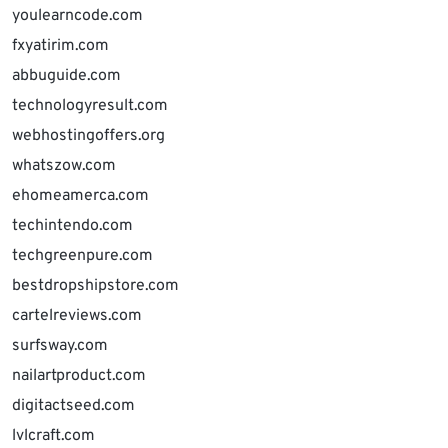
youlearncode.com
fxyatirim.com
abbuguide.com
technologyresult.com
webhostingoffers.org
whatszow.com
ehomeamerca.com
techintendo.com
techgreenpure.com
bestdropshipstore.com
cartelreviews.com
surfsway.com
nailartproduct.com
digitactseed.com
lvlcraft.com