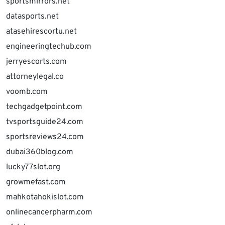
sportsmirrors.net
datasports.net
atasehirescortu.net
engineeringtechub.com
jerryescorts.com
attorneylegal.co
voomb.com
techgadgetpoint.com
tvsportsguide24.com
sportsreviews24.com
dubai360blog.com
lucky77slot.org
growmefast.com
mahkotahokislot.com
onlinecancerpharm.com