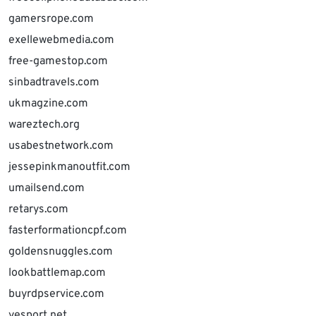
gamersrope.com
exellewebmedia.com
free-gamestop.com
sinbadtravels.com
ukmagzine.com
wareztech.org
usabestnetwork.com
jessepinkmanoutfit.com
umailsend.com
retarys.com
fasterformationcpf.com
goldensnuggles.com
lookbattlemap.com
buyrdpservice.com
yesport.net