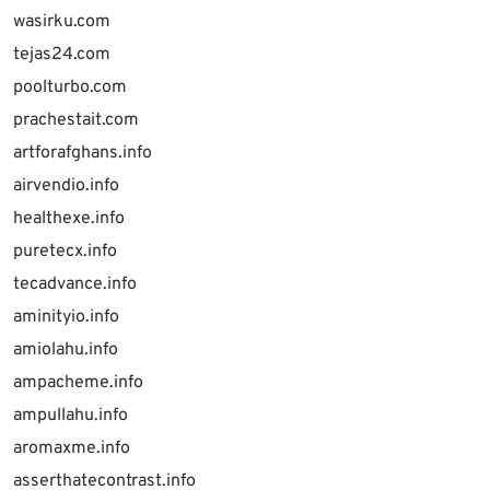
wasirku.com
tejas24.com
poolturbo.com
prachestait.com
artforafghans.info
airvendio.info
healthexe.info
puretecx.info
tecadvance.info
aminityio.info
amiolahu.info
ampacheme.info
ampullahu.info
aromaxme.info
asserthatecontrast.info