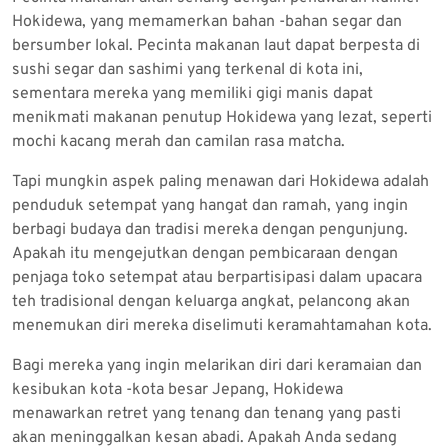
Hokidewa, yang memamerkan bahan -bahan segar dan
bersumber lokal. Pecinta makanan laut dapat berpesta di
sushi segar dan sashimi yang terkenal di kota ini,
sementara mereka yang memiliki gigi manis dapat
menikmati makanan penutup Hokidewa yang lezat, seperti
mochi kacang merah dan camilan rasa matcha.
Tapi mungkin aspek paling menawan dari Hokidewa adalah
penduduk setempat yang hangat dan ramah, yang ingin
berbagi budaya dan tradisi mereka dengan pengunjung.
Apakah itu mengejutkan dengan pembicaraan dengan
penjaga toko setempat atau berpartisipasi dalam upacara
teh tradisional dengan keluarga angkat, pelancong akan
menemukan diri mereka diselimuti keramahtamahan kota.
Bagi mereka yang ingin melarikan diri dari keramaian dan
kesibukan kota -kota besar Jepang, Hokidewa
menawarkan retret yang tenang dan tenang yang pasti
akan meninggalkan kesan abadi. Apakah Anda sedang