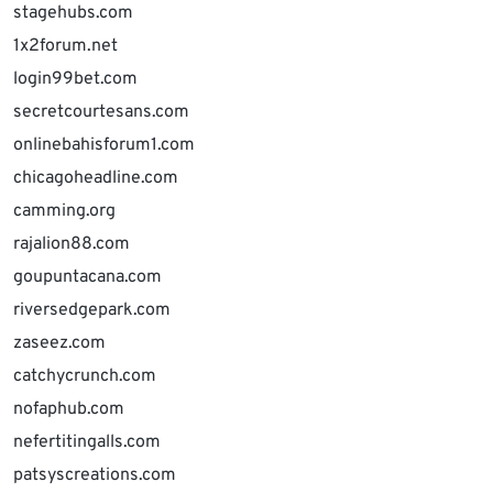
stagehubs.com
1x2forum.net
login99bet.com
secretcourtesans.com
onlinebahisforum1.com
chicagoheadline.com
camming.org
rajalion88.com
goupuntacana.com
riversedgepark.com
zaseez.com
catchycrunch.com
nofaphub.com
nefertitingalls.com
patsyscreations.com