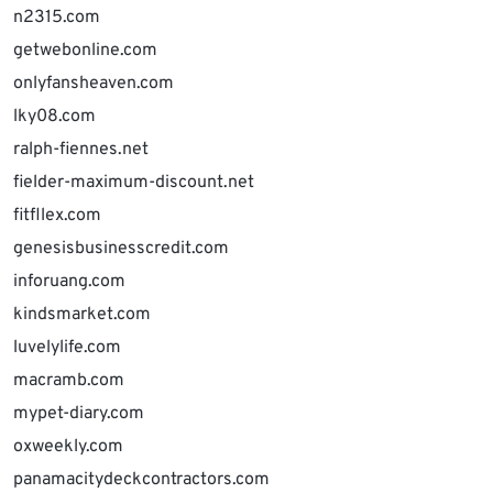
n2315.com
getwebonline.com
onlyfansheaven.com
lky08.com
ralph-fiennes.net
fielder-maximum-discount.net
fitfllex.com
genesisbusinesscredit.com
inforuang.com
kindsmarket.com
luvelylife.com
macramb.com
mypet-diary.com
oxweekly.com
panamacitydeckcontractors.com