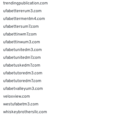
trendingpublication.com
ufabettererum3.com
ufabettermentm4.com
ufabettersum7.com
ufabettinwm7.com
ufabettinwum3.com
ufabetunitedm3.com
ufabetunitedm7.com
ufabetuskedm7.com
ufabetutoredm3.com
ufabetutoredm7.com
ufabetvalleyum3.com
veloxview.com
westufabetm3.com
whiskeybrothersllc.com