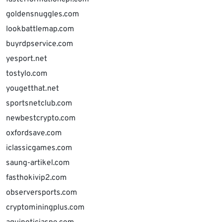
goldensnuggles.com
lookbattlemap.com
buyrdpservice.com
yesport.net
tostylo.com
yougetthat.net
sportsnetclub.com
newbestcrypto.com
oxfordsave.com
iclassicgames.com
saung-artikel.com
fasthokivip2.com
observersports.com
cryptominingplus.com