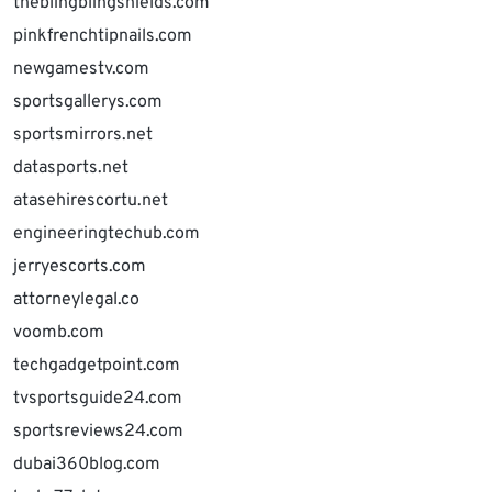
theblingblingshields.com
pinkfrenchtipnails.com
newgamestv.com
sportsgallerys.com
sportsmirrors.net
datasports.net
atasehirescortu.net
engineeringtechub.com
jerryescorts.com
attorneylegal.co
voomb.com
techgadgetpoint.com
tvsportsguide24.com
sportsreviews24.com
dubai360blog.com