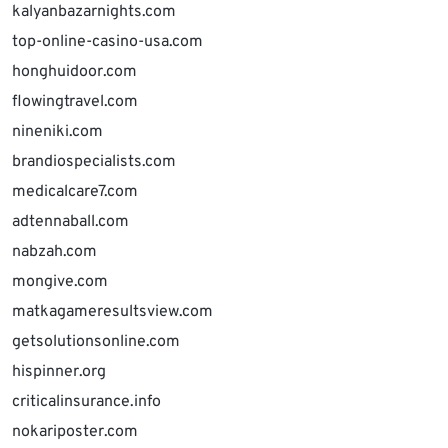
kalyanbazarnights.com
top-online-casino-usa.com
honghuidoor.com
flowingtravel.com
nineniki.com
brandiospecialists.com
medicalcare7.com
adtennaball.com
nabzah.com
mongive.com
matkagameresultsview.com
getsolutionsonline.com
hispinner.org
criticalinsurance.info
nokariposter.com