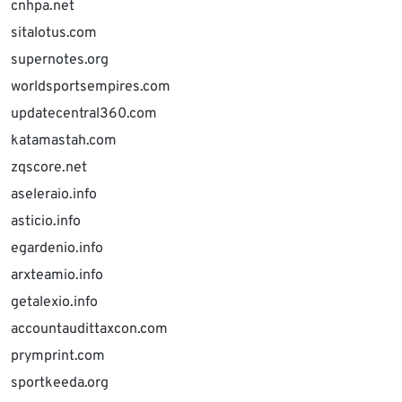
cnhpa.net
sitalotus.com
supernotes.org
worldsportsempires.com
updatecentral360.com
katamastah.com
zqscore.net
aseleraio.info
asticio.info
egardenio.info
arxteamio.info
getalexio.info
accountaudittaxcon.com
prymprint.com
sportkeeda.org