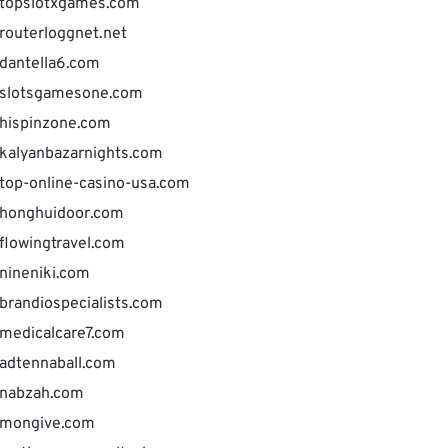
topslotxgames.com
routerloggnet.net
dantella6.com
slotsgamesone.com
hispinzone.com
kalyanbazarnights.com
top-online-casino-usa.com
honghuidoor.com
flowingtravel.com
nineniki.com
brandiospecialists.com
medicalcare7.com
adtennaball.com
nabzah.com
mongive.com