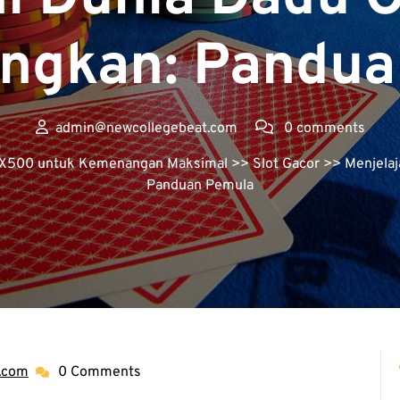
ngkan: Pandua
admin@newcollegebeat.com
0 comments
lot X500 untuk Kemenangan Maksimal
>>
Slot Gacor
>> Menjelaj
Panduan Pemula
.com
0 Comments
admin@newcollegebeat.com