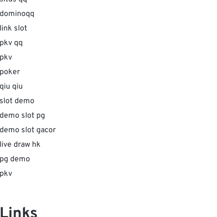
dominoqq
link slot
pkv qq
pkv
poker
qiu qiu
slot demo
demo slot pg
demo slot gacor
live draw hk
pg demo
pkv
Links