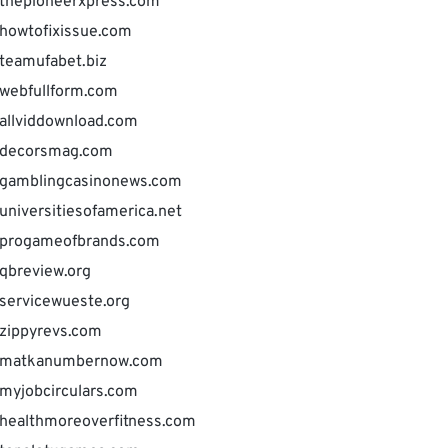
thepioneerxpress.com
howtofixissue.com
teamufabet.biz
webfullform.com
allviddownload.com
decorsmag.com
gamblingcasinonews.com
universitiesofamerica.net
progameofbrands.com
qbreview.org
servicewueste.org
zippyrevs.com
matkanumbernow.com
myjobcirculars.com
healthmoreoverfitness.com