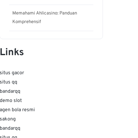
Memahami Ahlicasino: Panduan
Komprehensif
Links
situs gacor
situs qq
bandarqq
demo slot
agen bola resmi
sakong
bandarqq
situs qq