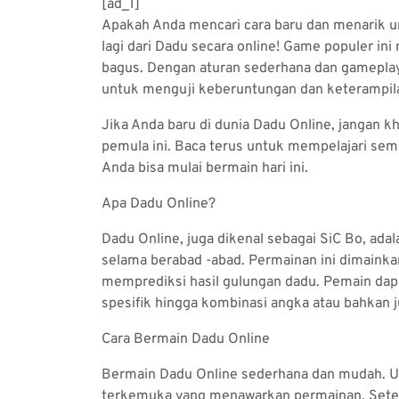
[ad_1]
2025
Apakah Anda mencari cara baru dan menarik un
lagi dari Dadu secara online! Game populer in
bagus. Dengan aturan sederhana dan gameplay
untuk menguji keberuntungan dan keterampil
Jika Anda baru di dunia Dadu Online, jangan 
pemula ini. Baca terus untuk mempelajari se
Anda bisa mulai bermain hari ini.
Apa Dadu Online?
Dadu Online, juga dikenal sebagai SiC Bo, adal
selama berabad -abad. Permainan ini dimainka
memprediksi hasil gulungan dadu. Pemain dap
spesifik hingga kombinasi angka atau bahkan ju
Cara Bermain Dadu Online
Bermain Dadu Online sederhana dan mudah. U
terkemuka yang menawarkan permainan. Setel