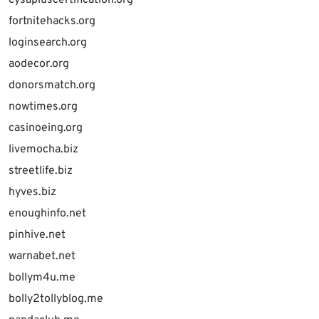
cysapluscertification.org
fortnitehacks.org
loginsearch.org
aodecor.org
donorsmatch.org
nowtimes.org
casinoeing.org
livemocha.biz
streetlife.biz
hyves.biz
enoughinfo.net
pinhive.net
warnabet.net
bollym4u.me
bolly2tollyblog.me