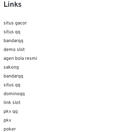
Links
situs gacor
situs qq
bandarqq
demo slot
agen bola resmi
sakong
bandarqq
situs qq
dominoqq
link slot
pkv qq
pkv
poker