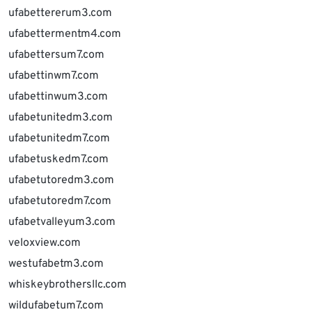
ufabettererum3.com
ufabettermentm4.com
ufabettersum7.com
ufabettinwm7.com
ufabettinwum3.com
ufabetunitedm3.com
ufabetunitedm7.com
ufabetuskedm7.com
ufabetutoredm3.com
ufabetutoredm7.com
ufabetvalleyum3.com
veloxview.com
westufabetm3.com
whiskeybrothersllc.com
wildufabetum7.com