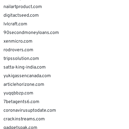
nailartproduct.com
digitactseed.com
lvlcraft.com
90secondmoneyloans.com
xenmicro.com
rodrovers.com
tripssolution.com
satta-king-india.com
yukigassencanada.com
articlehorizone.com
yuqqbbzp.com
7betagents6.com
coronavirusuptodate.com
crackinstreams.com
gadgetspak.com