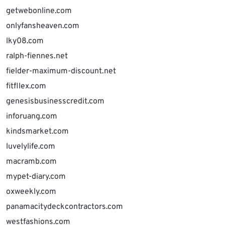
getwebonline.com
onlyfansheaven.com
lky08.com
ralph-fiennes.net
fielder-maximum-discount.net
fitfllex.com
genesisbusinesscredit.com
inforuang.com
kindsmarket.com
luvelylife.com
macramb.com
mypet-diary.com
oxweekly.com
panamacitydeckcontractors.com
westfashions.com