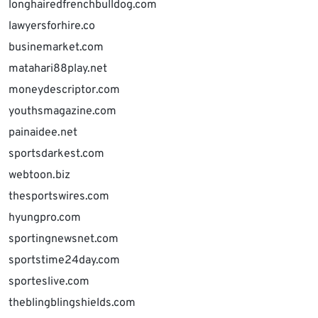
longhairedfrenchbulldog.com
lawyersforhire.co
businemarket.com
matahari88play.net
moneydescriptor.com
youthsmagazine.com
painaidee.net
sportsdarkest.com
webtoon.biz
thesportswires.com
hyungpro.com
sportingnewsnet.com
sportstime24day.com
sporteslive.com
theblingblingshields.com