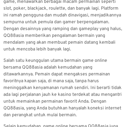
game, menawarkan berbagai macam permainan seperti
slot, poker, blackjack, roulette, dan banyak lagi. Platform
ini ramah pengguna dan mudah dinavigasi, menjadikannya
sempurna untuk pemula dan gamer berpengalaman.
Dengan desainnya yang ramping dan gameplay yang halus,
QQ88asia memberikan pengalaman bermain yang
mendalam yang akan membuat pemain datang kembali
untuk mencoba lebih banyak lagi.
Salah satu keunggulan utama bermain game online
bersama QQ88asia adalah kemudahan yang
ditawarkannya. Pemain dapat mengakses permainan
favoritnya kapan saja, di mana saja, tanpa harus
meninggalkan kenyamanan rumah sendiri. Ini berarti tidak
ada lagi perjalanan jauh ke kasino terdekat atau mengantri
untuk memainkan permainan favorit Anda. Dengan
QQ88asia, yang Anda butuhkan hanyalah koneksi internet
dan perangkat untuk mulai bermain.
Selain kemudahan, game online bersama QQ88asia juga