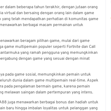
er dalam beberapa tahun terakhir, dengan jutaan orang
a virtual dan bersaing dengan orang lain dalam game
rm yang telah mendapatkan perhatian di komunitas game
ng menawarkan berbagai macam permainan untuk
enawarkan beragam pilihan game, mulai dari game
gga game multipemain populer seperti Fortnite dan Call
gan antarmuka yang ramah pengguna yang memungkinkan
ergabung dengan game yang sesuai dengan minat
snya pada game sosial, memungkinkan pemain untuk
seluruh dunia dalam game multipemain real-time. Aspek
tra pada pengalaman bermain game, karena pemain
ng melawan saingan dalam pertempuran yang intens.
A88 juga menawarkan berbagai bonus dan hadiah untuk
in baru hingga imbalan loyalitas untuk pelanggan yang