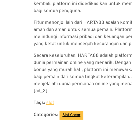
kembali, platform ini didedikasikan untuk m
bagi semua pengguna.
Fitur menonjol lain dari HARTA88 adalah ko
aman dan aman untuk semua pemain. Platform 
melindungi informasi pribadi dan keuangan 
yang ketat untuk mencegah kecurangan dan p
Secara keseluruhan, HARTA88 adalah platform y
dunia permainan online yang menarik. Dengan b
bonus yang murah hati, platform ini menawa
bagi pemain dari semua tingkat keterampilan. 
menjelajahi dunia permainan online yang men
[ad_2]
Tags:
slot
Categories:
Slot Gacor