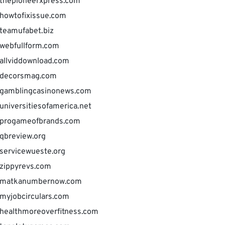
thepioneerxpress.com
howtofixissue.com
teamufabet.biz
webfullform.com
allviddownload.com
decorsmag.com
gamblingcasinonews.com
universitiesofamerica.net
progameofbrands.com
qbreview.org
servicewueste.org
zippyrevs.com
matkanumbernow.com
myjobcirculars.com
healthmoreoverfitness.com