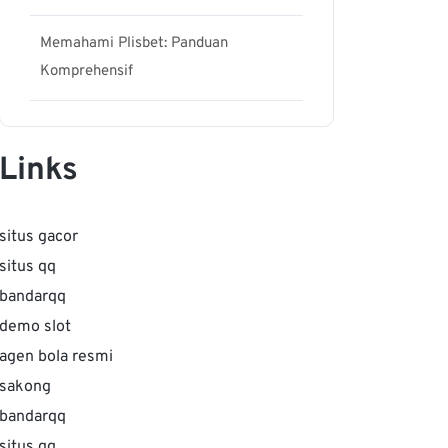
Memahami Plisbet: Panduan
Komprehensif
Links
situs gacor
situs qq
bandarqq
demo slot
agen bola resmi
sakong
bandarqq
situs qq