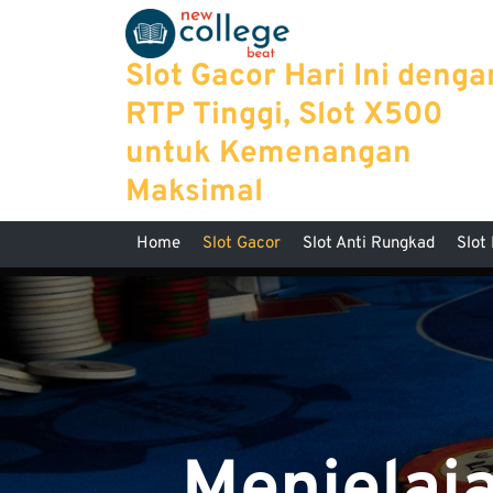
Skip
to
content
Slot Gacor Hari Ini denga
RTP Tinggi, Slot X500
untuk Kemenangan
Maksimal
Home
Slot Gacor
Slot Anti Rungkad
Slot
Menjelaj