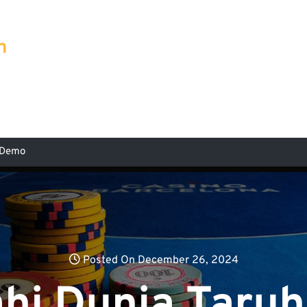
n
 Demo
Posted On December 26, 2024
ahi Dunia Taruh