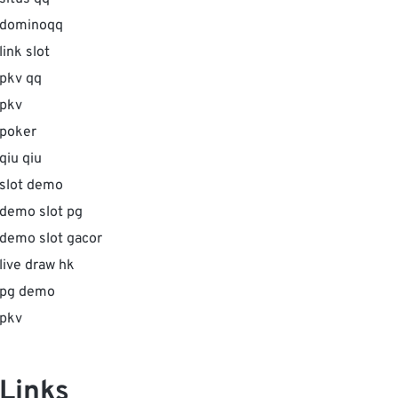
dominoqq
link slot
pkv qq
pkv
poker
qiu qiu
slot demo
demo slot pg
demo slot gacor
live draw hk
pg demo
pkv
Links