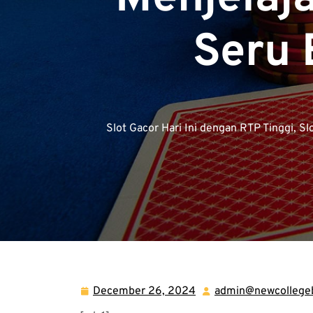
Seru 
Slot Gacor Hari Ini dengan RTP Tinggi,
December 26, 2024
admin@newcollege
December
26,