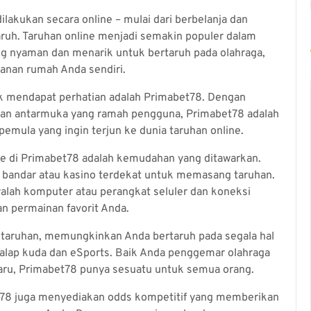
 dilakukan secara online – mulai dari berbelanja dan
aruh. Taruhan online menjadi semakin populer dalam
ng nyaman dan menarik untuk bertaruh pada olahraga,
manan rumah Anda sendiri.
ak mendapat perhatian adalah Primabet78. Dengan
 dan antarmuka yang ramah pengguna, Primabet78 adalah
pemula yang ingin terjun ke dunia taruhan online.
ne di Primabet78 adalah kemudahan yang ditawarkan.
e bandar atau kasino terdekat untuk memasang taruhan.
lah komputer atau perangkat seluler dan koneksi
an permainan favorit Anda.
taruhan, memungkinkan Anda bertaruh pada segala hal
 balap kuda dan eSports. Baik Anda penggemar olahraga
baru, Primabet78 punya sesuatu untuk semua orang.
et78 juga menyediakan odds kompetitif yang memberikan