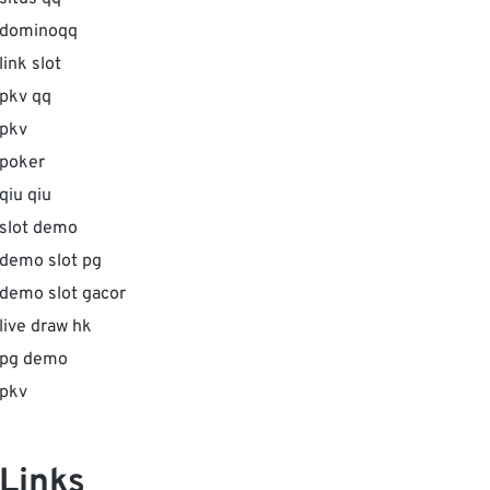
dominoqq
link slot
pkv qq
pkv
poker
qiu qiu
slot demo
demo slot pg
demo slot gacor
live draw hk
pg demo
pkv
Links