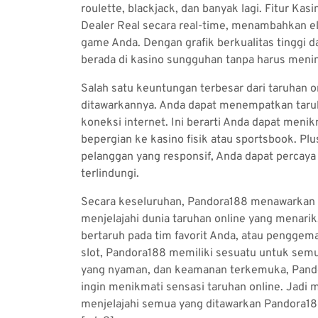
roulette, blackjack, dan banyak lagi. Fitur 
Dealer Real secara real-time, menambahkan 
game Anda. Dengan grafik berkualitas tinggi
berada di kasino sungguhan tanpa harus meni
Salah satu keuntungan terbesar dari taruhan
ditawarkannya. Anda dapat menempatkan taruh
koneksi internet. Ini berarti Anda dapat meni
bepergian ke kasino fisik atau sportsbook. P
pelanggan yang responsif, Anda dapat percaya
terlindungi.
Secara keseluruhan, Pandora188 menawarkan
menjelajahi dunia taruhan online yang menari
bertaruh pada tim favorit Anda, atau penggem
slot, Pandora188 memiliki sesuatu untuk semu
yang nyaman, dan keamanan terkemuka, Pandor
ingin menikmati sensasi taruhan online. Jadi 
menjelajahi semua yang ditawarkan Pandora18