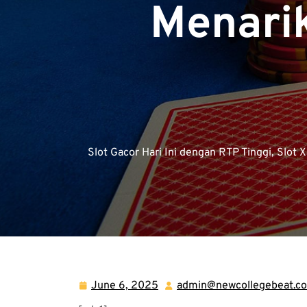
Menarik
Slot Gacor Hari Ini dengan RTP Tinggi, Sl
June 6, 2025
admin@newcollegebeat.c
June
6,