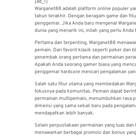
[ad_1]
2025
Warganet88 adalah platform online populer y
tahun terakhir. Dengan beragam game dan fitur 
penggemar. Jika Anda baru mengenal Wargan
dunia yang menarik ini, inilah yang perlu Anda 
Pertama dan terpenting, Warganet88 menawark
pemain. Dari favorit klasik seperti poker dan
penembak orang pertama dan permainan peran,
Apakah Anda seorang gamer biasa yang menca
penggemar hardcore mencari pengalaman yang
Salah satu fitur utama yang membedakan Warga
fokusnya pada komunitas. Pemain dapat berinte
permainan multipemain, menumbuhkan rasa pe
dimensi yang sama sekali baru pada pengala
mendapatkan lebih banyak.
Selain perpustakaan permainan yang luas dan
menawarkan berbagai promosi dan bonus yang