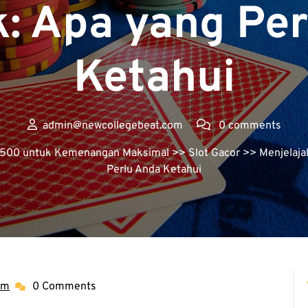
: Apa yang Pe
Ketahui
admin@newcollegebeat.com
0 comments
ot X500 untuk Kemenangan Maksimal
>>
Slot Gacor
>> Menjelaja
Perlu Anda Ketahui
om
0 Comments
admin@newcollegebeat.com