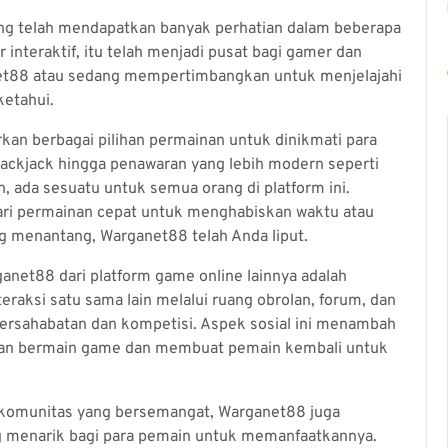
ang telah mendapatkan banyak perhatian dalam beberapa
interaktif, itu telah menjadi pusat bagi gamer dan
et88 atau sedang mempertimbangkan untuk menjelajahi
ketahui.
an berbagai pilihan permainan untuk dinikmati para
 blackjack hingga penawaran yang lebih modern seperti
 ada sesuatu untuk semua orang di platform ini.
ri permainan cepat untuk menghabiskan waktu atau
 menantang, Warganet88 telah Anda liput.
net88 dari platform game online lainnya adalah
raksi satu sama lain melalui ruang obrolan, forum, dan
rsahabatan dan kompetisi. Aspek sosial ini menambah
man bermain game dan membuat pemain kembali untuk
 komunitas yang bersemangat, Warganet88 juga
 menarik bagi para pemain untuk memanfaatkannya.