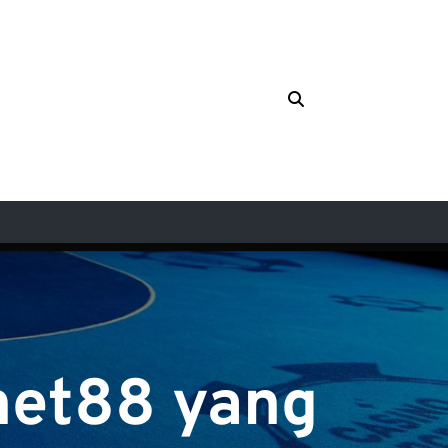
net88 yang