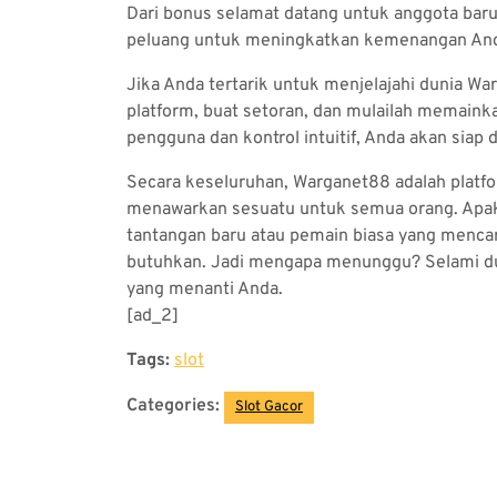
Dari bonus selamat datang untuk anggota bar
peluang untuk meningkatkan kemenangan An
Jika Anda tertarik untuk menjelajahi dunia W
platform, buat setoran, dan mulailah memain
pengguna dan kontrol intuitif, Anda akan siap 
Secara keseluruhan, Warganet88 adalah platf
menawarkan sesuatu untuk semua orang. Apa
tantangan baru atau pemain biasa yang mencar
butuhkan. Jadi mengapa menunggu? Selami du
yang menanti Anda.
[ad_2]
Tags:
slot
Categories:
Slot Gacor