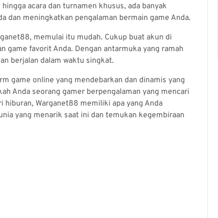
u hingga acara dan turnamen khusus, ada banyak
da dan meningkatkan pengalaman bermain game Anda.
arganet88, memulai itu mudah. Cukup buat akun di
kan game favorit Anda. Dengan antarmuka yang ramah
dan berjalan dalam waktu singkat.
orm game online yang mendebarkan dan dinamis yang
kah Anda seorang gamer berpengalaman yang mencari
i hiburan, Warganet88 memiliki apa yang Anda
nia yang menarik saat ini dan temukan kegembiraan