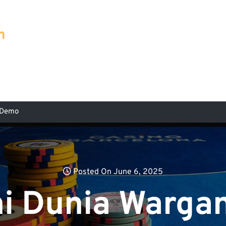
n
 Demo
Posted On June 6, 2025
hi Dunia Warga