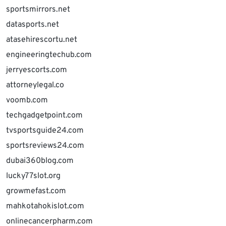
sportsmirrors.net
datasports.net
atasehirescortu.net
engineeringtechub.com
jerryescorts.com
attorneylegal.co
voomb.com
techgadgetpoint.com
tvsportsguide24.com
sportsreviews24.com
dubai360blog.com
lucky77slot.org
growmefast.com
mahkotahokislot.com
onlinecancerpharm.com