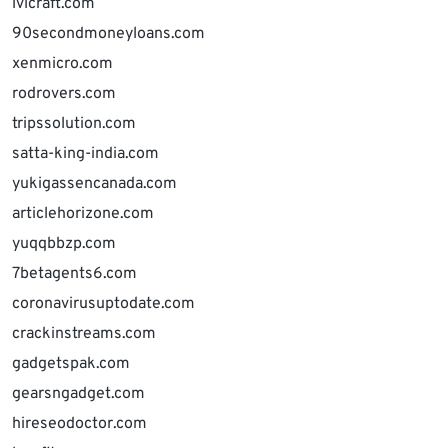
lvlcraft.com
90secondmoneyloans.com
xenmicro.com
rodrovers.com
tripssolution.com
satta-king-india.com
yukigassencanada.com
articlehorizone.com
yuqqbbzp.com
7betagents6.com
coronavirusuptodate.com
crackinstreams.com
gadgetspak.com
gearsngadget.com
hireseodoctor.com