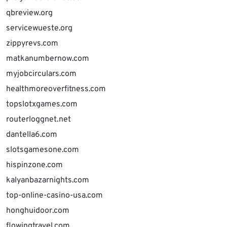
qbreview.org
servicewueste.org
zippyrevs.com
matkanumbernow.com
myjobcirculars.com
healthmoreoverfitness.com
topslotxgames.com
routerloggnet.net
dantella6.com
slotsgamesone.com
hispinzone.com
kalyanbazarnights.com
top-online-casino-usa.com
honghuidoor.com
flowingtravel.com