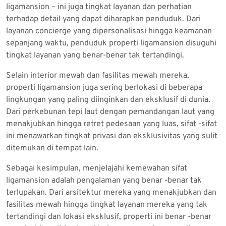
ligamansion – ini juga tingkat layanan dan perhatian
terhadap detail yang dapat diharapkan penduduk. Dari
layanan concierge yang dipersonalisasi hingga keamanan
sepanjang waktu, penduduk properti ligamansion disuguhi
tingkat layanan yang benar-benar tak tertandingi.
Selain interior mewah dan fasilitas mewah mereka,
properti ligamansion juga sering berlokasi di beberapa
lingkungan yang paling diinginkan dan eksklusif di dunia.
Dari perkebunan tepi laut dengan pemandangan laut yang
menakjubkan hingga retret pedesaan yang luas, sifat -sifat
ini menawarkan tingkat privasi dan eksklusivitas yang sulit
ditemukan di tempat lain.
Sebagai kesimpulan, menjelajahi kemewahan sifat
ligamansion adalah pengalaman yang benar -benar tak
terlupakan. Dari arsitektur mereka yang menakjubkan dan
fasilitas mewah hingga tingkat layanan mereka yang tak
tertandingi dan lokasi eksklusif, properti ini benar -benar