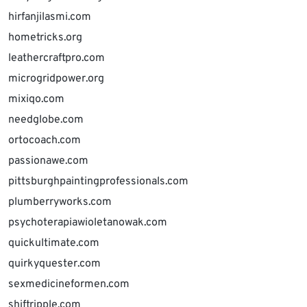
hirfanjilasmi.com
hometricks.org
leathercraftpro.com
microgridpower.org
mixiqo.com
needglobe.com
ortocoach.com
passionawe.com
pittsburghpaintingprofessionals.com
plumberryworks.com
psychoterapiawioletanowak.com
quickultimate.com
quirkyquester.com
sexmedicineformen.com
shiftripple.com