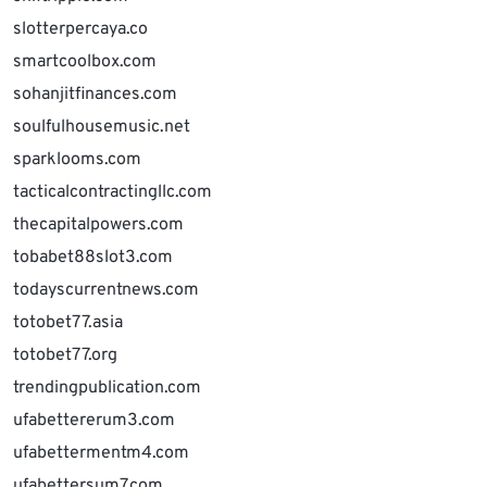
slotterpercaya.co
smartcoolbox.com
sohanjitfinances.com
soulfulhousemusic.net
sparklooms.com
tacticalcontractingllc.com
thecapitalpowers.com
tobabet88slot3.com
todayscurrentnews.com
totobet77.asia
totobet77.org
trendingpublication.com
ufabettererum3.com
ufabettermentm4.com
ufabettersum7.com