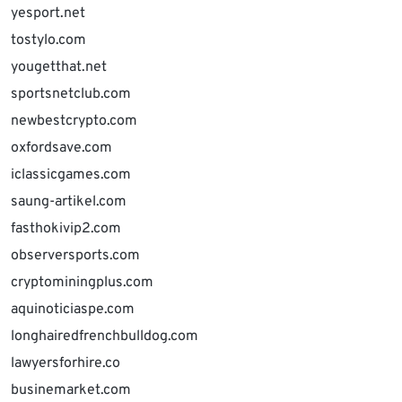
yesport.net
tostylo.com
yougetthat.net
sportsnetclub.com
newbestcrypto.com
oxfordsave.com
iclassicgames.com
saung-artikel.com
fasthokivip2.com
observersports.com
cryptominingplus.com
aquinoticiaspe.com
longhairedfrenchbulldog.com
lawyersforhire.co
businemarket.com