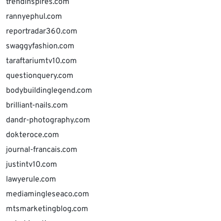
trendinspires.com
rannyephul.com
reportradar360.com
swaggyfashion.com
taraftariumtv10.com
questionquery.com
bodybuildinglegend.com
brilliant-nails.com
dandr-photography.com
dokteroce.com
journal-francais.com
justintv10.com
lawyerule.com
mediamingleseaco.com
mtsmarketingblog.com