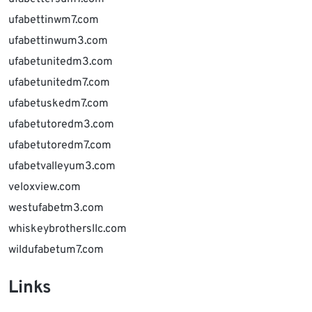
ufabettinwm7.com
ufabettinwum3.com
ufabetunitedm3.com
ufabetunitedm7.com
ufabetuskedm7.com
ufabetutoredm3.com
ufabetutoredm7.com
ufabetvalleyum3.com
veloxview.com
westufabetm3.com
whiskeybrothersllc.com
wildufabetum7.com
Links