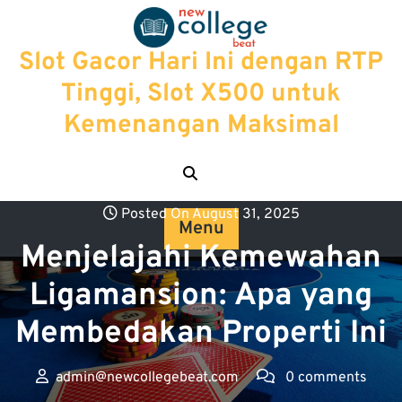
Skip
to
content
Slot Gacor Hari Ini dengan RTP
Tinggi, Slot X500 untuk
Kemenangan Maksimal
Posted On August 31, 2025
Menu
Menjelajahi Kemewahan
Ligamansion: Apa yang
Membedakan Properti Ini
admin@newcollegebeat.com
0 comments