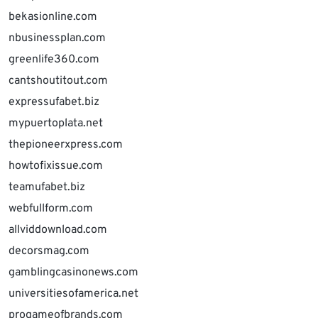
bekasionline.com
nbusinessplan.com
greenlife360.com
cantshoutitout.com
expressufabet.biz
mypuertoplata.net
thepioneerxpress.com
howtofixissue.com
teamufabet.biz
webfullform.com
allviddownload.com
decorsmag.com
gamblingcasinonews.com
universitiesofamerica.net
progameofbrands.com