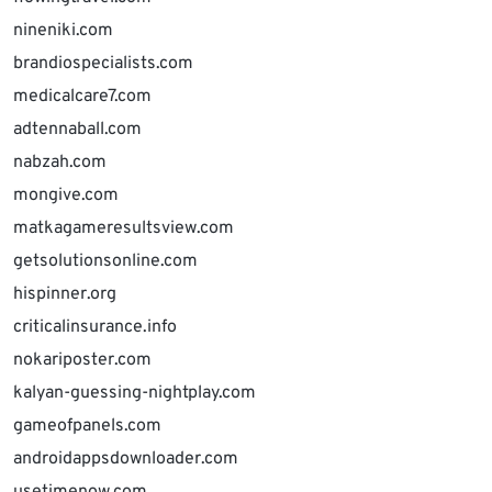
nineniki.com
brandiospecialists.com
medicalcare7.com
adtennaball.com
nabzah.com
mongive.com
matkagameresultsview.com
getsolutionsonline.com
hispinner.org
criticalinsurance.info
nokariposter.com
kalyan-guessing-nightplay.com
gameofpanels.com
androidappsdownloader.com