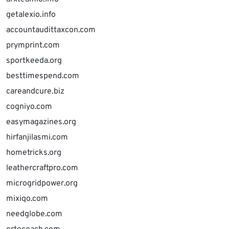
getalexio.info
accountaudittaxcon.com
prymprint.com
sportkeeda.org
besttimespend.com
careandcure.biz
cogniyo.com
easymagazines.org
hirfanjilasmi.com
hometricks.org
leathercraftpro.com
microgridpower.org
mixiqo.com
needglobe.com