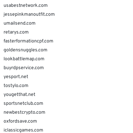
usabestnetwork.com
jessepinkmanoutfit.com
umailsend.com
retarys.com
fasterformationcpf.com
goldensnuggles.com
lookbattlemap.com
buyrdpservice.com
yesport.net
tostylo.com
yougetthat.net
sportsnetclub.com
newbestcrypto.com
oxfordsave.com
iclassicgames.com