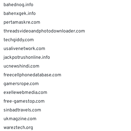
bahednog.info
bahenxgek.info
pertamaskre.com
threadsvideoandphotodownloader.com
techgiddy.com
usalivenetwork.com
jackpotrushonline.info
ucnewshindi.com
freecellphonedatabase.com
gamersrope.com
exellewebmedia.com
free-gamestop.com
sinbadtravels.com
ukmagzine.com
wareztech.org