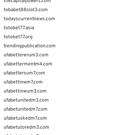
thecapitalpowers.com
tobabet88slot3.com
todayscurrentnews.com
totobet77.asia
totobet77.org
trendingpublication.com
ufabettererum3.com
ufabettermentm4.com
ufabettersum7.com
ufabettinwm7.com
ufabettinwum3.com
ufabetunitedm3.com
ufabetunitedm7.com
ufabetuskedm7.com
ufabetutoredm3.com