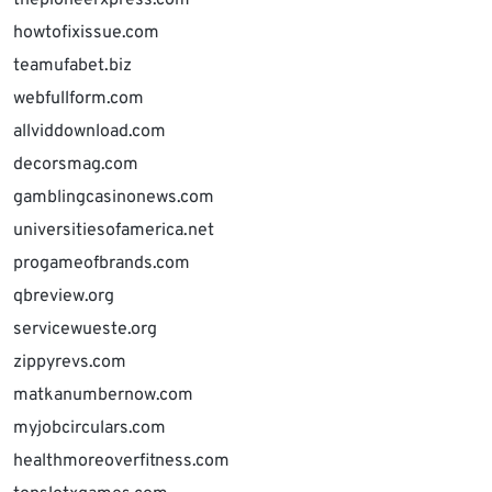
thepioneerxpress.com
howtofixissue.com
teamufabet.biz
webfullform.com
allviddownload.com
decorsmag.com
gamblingcasinonews.com
universitiesofamerica.net
progameofbrands.com
qbreview.org
servicewueste.org
zippyrevs.com
matkanumbernow.com
myjobcirculars.com
healthmoreoverfitness.com