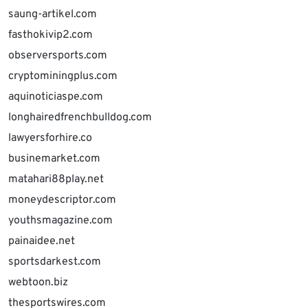
saung-artikel.com
fasthokivip2.com
observersports.com
cryptominingplus.com
aquinoticiaspe.com
longhairedfrenchbulldog.com
lawyersforhire.co
businemarket.com
matahari88play.net
moneydescriptor.com
youthsmagazine.com
painaidee.net
sportsdarkest.com
webtoon.biz
thesportswires.com