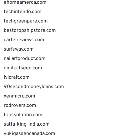
ehomeamerca.com
techintendo.com
techgreenpure.com
bestdropshipstore.com
cartelreviews.com
surfsway.com
nailartproduct.com
digitactseed.com
lvlcraft.com
90secondmoneyloans.com
xenmicro.com
rodrovers.com
tripssolution.com
satta-king-india.com
yukigassencanada.com