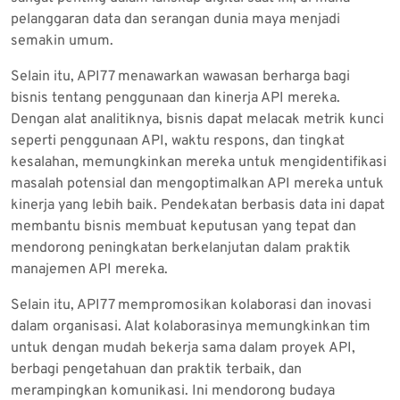
pelanggaran data dan serangan dunia maya menjadi
semakin umum.
Selain itu, API77 menawarkan wawasan berharga bagi
bisnis tentang penggunaan dan kinerja API mereka.
Dengan alat analitiknya, bisnis dapat melacak metrik kunci
seperti penggunaan API, waktu respons, dan tingkat
kesalahan, memungkinkan mereka untuk mengidentifikasi
masalah potensial dan mengoptimalkan API mereka untuk
kinerja yang lebih baik. Pendekatan berbasis data ini dapat
membantu bisnis membuat keputusan yang tepat dan
mendorong peningkatan berkelanjutan dalam praktik
manajemen API mereka.
Selain itu, API77 mempromosikan kolaborasi dan inovasi
dalam organisasi. Alat kolaborasinya memungkinkan tim
untuk dengan mudah bekerja sama dalam proyek API,
berbagi pengetahuan dan praktik terbaik, dan
merampingkan komunikasi. Ini mendorong budaya