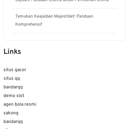
Gajibet: Panduan Utama untuk Permainan Online
Temukan Keajaiban Majestibet: Panduan
Komprehensif
Links
situs gacor
situs qq
bandarqq
demo slot
agen bola resmi
sakong
bandarqq