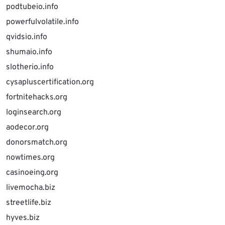
podtubeio.info
powerfulvolatile.info
qvidsio.info
shumaio.info
slotherio.info
cysapluscertification.org
fortnitehacks.org
loginsearch.org
aodecor.org
donorsmatch.org
nowtimes.org
casinoeing.org
livemocha.biz
streetlife.biz
hyves.biz