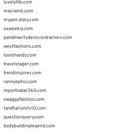
luvelylife.com
macramb.com
mypet-diary.com
oxweekly.com
panamacitydeckcontractors.com
westfashions.com
toolshandy.com
travelstager.com
trendinspires.com
rannyephul.com
reportradar360.com
swaggyfashion.com
taraftariumtv10.com
questionquery.com
bodybuildinglegend.com