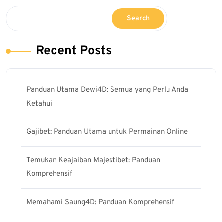
Search
Recent Posts
Panduan Utama Dewi4D: Semua yang Perlu Anda
Ketahui
Gajibet: Panduan Utama untuk Permainan Online
Temukan Keajaiban Majestibet: Panduan
Komprehensif
Memahami Saung4D: Panduan Komprehensif