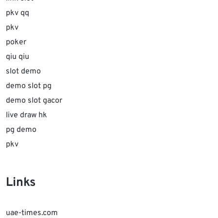
pkv qq
pkv
poker
qiu qiu
slot demo
demo slot pg
demo slot gacor
live draw hk
pg demo
pkv
Links
uae-times.com