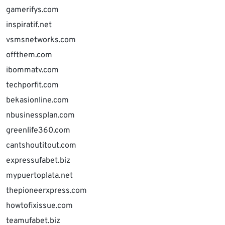
gamerifys.com
inspiratif.net
vsmsnetworks.com
offthem.com
ibommatv.com
techporfit.com
bekasionline.com
nbusinessplan.com
greenlife360.com
cantshoutitout.com
expressufabet.biz
mypuertoplata.net
thepioneerxpress.com
howtofixissue.com
teamufabet.biz