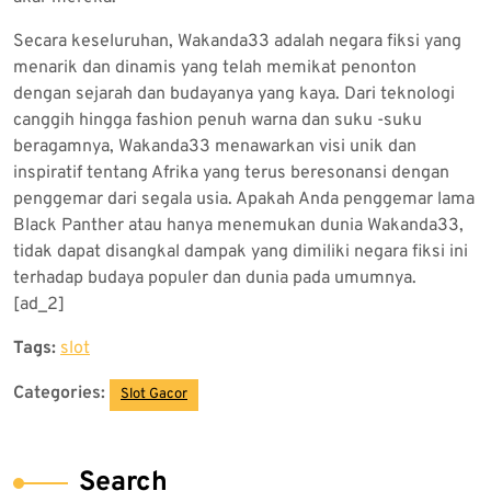
Secara keseluruhan, Wakanda33 adalah negara fiksi yang
menarik dan dinamis yang telah memikat penonton
dengan sejarah dan budayanya yang kaya. Dari teknologi
canggih hingga fashion penuh warna dan suku -suku
beragamnya, Wakanda33 menawarkan visi unik dan
inspiratif tentang Afrika yang terus beresonansi dengan
penggemar dari segala usia. Apakah Anda penggemar lama
Black Panther atau hanya menemukan dunia Wakanda33,
tidak dapat disangkal dampak yang dimiliki negara fiksi ini
terhadap budaya populer dan dunia pada umumnya.
[ad_2]
Tags:
slot
Categories:
Slot Gacor
Search