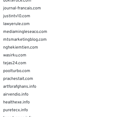
dokteroce.com
journal-francais.com
justintv10.com
lawyerule.com
mediamingleseaco.com
mtsmarketingblog.com
nghekiemtien.com
wasirku.com
tejas24.com
poolturbo.com
prachestait.com
artforafghans.info
airvendio.info
healthexe.info
puretecx.info