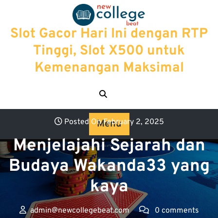
Skip
to
content
Slot Gacor Hari Ini dengan RTP
Tinggi, Slot X500 untuk
Kemenangan Maksimal
Posted On February 2, 2025
Menu
Menjelajahi Sejarah dan
Budaya Wakanda33 yang
kaya
admin@newcollegebeat.com
0 comments