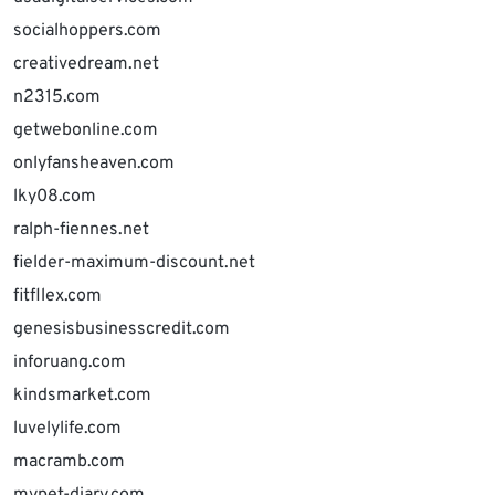
socialhoppers.com
creativedream.net
n2315.com
getwebonline.com
onlyfansheaven.com
lky08.com
ralph-fiennes.net
fielder-maximum-discount.net
fitfllex.com
genesisbusinesscredit.com
inforuang.com
kindsmarket.com
luvelylife.com
macramb.com