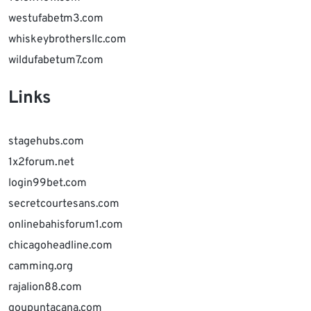
westufabetm3.com
whiskeybrothersllc.com
wildufabetum7.com
Links
stagehubs.com
1x2forum.net
login99bet.com
secretcourtesans.com
onlinebahisforum1.com
chicagoheadline.com
camming.org
rajalion88.com
goupuntacana.com