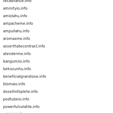
tecadvance.info
aminityio.info
amiolahu.info
ampacheme.info
ampullahu.info
aromaxme.info
asserthatecontrast.info
atenderme.info
bangumiio.info
bekosunhu.info
beneficialgrandiose.info
blomaio.info
dosellinfoplete.info
podtubeio.info
powerfulvolatile.info