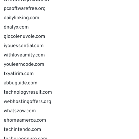
pcsoftwarefree.org
dailylinking.com
dnafyx.com
giocolenuvole.com
iyouessential.com
withloveamity.com
youlearncode.com
fxyatirim.com
abbuguide.com
technologyresult.com
webhostingoffers.org
whatszow.com
ehomeamerca.com
techintendo.com