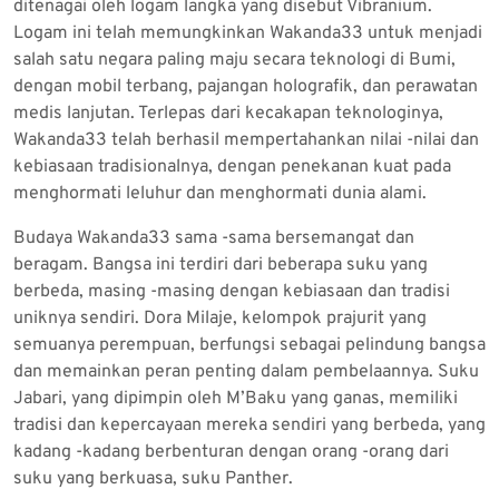
ditenagai oleh logam langka yang disebut Vibranium.
Logam ini telah memungkinkan Wakanda33 untuk menjadi
salah satu negara paling maju secara teknologi di Bumi,
dengan mobil terbang, pajangan holografik, dan perawatan
medis lanjutan. Terlepas dari kecakapan teknologinya,
Wakanda33 telah berhasil mempertahankan nilai -nilai dan
kebiasaan tradisionalnya, dengan penekanan kuat pada
menghormati leluhur dan menghormati dunia alami.
Budaya Wakanda33 sama -sama bersemangat dan
beragam. Bangsa ini terdiri dari beberapa suku yang
berbeda, masing -masing dengan kebiasaan dan tradisi
uniknya sendiri. Dora Milaje, kelompok prajurit yang
semuanya perempuan, berfungsi sebagai pelindung bangsa
dan memainkan peran penting dalam pembelaannya. Suku
Jabari, yang dipimpin oleh M’Baku yang ganas, memiliki
tradisi dan kepercayaan mereka sendiri yang berbeda, yang
kadang -kadang berbenturan dengan orang -orang dari
suku yang berkuasa, suku Panther.