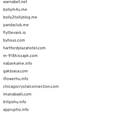
warnabet.net
bollym4u.me
bolly2tollyblog.me
pandaclub.me
flyttevask.io
byhous.com
hartfordplazahotel.com
m-918kissapk.com
nabavkame.info
gakbiasa.com
iflowerhu.info
chicagocrystalconnection.com
imanabadii.com
trilipohu.info
appruptio.info