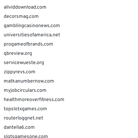
allviddownload.com
decorsmag.com
gamblingcasinonews.com
universitiesofamerica.net
progameofbrands.com
qbreview.org
servicewueste.org
zippyrevs.com
matkanumbernow.com
myjobcirculars.com
healthmoreoverfitness.com
topslotxgames.com
routerloggnet.net
dantella6.com
slotsgamesone.com