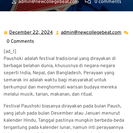
admin@newcollegebeat.com
0 comments
Slot Gacor Hari Ini dengan RTP Tinggi, Slot X500 untuk
Kemenangan Maksimal
>>
Slot Gacor
>> Menjelajahi
Tradisi Paushoki: Perayaan Budaya yang Penuh Warna
December 22, 2024
admin@newcollegebeat.com
December
admi
22,
0 Comments
2024
[ad_1]
Paushoki adalah festival tradisional yang dirayakan di
berbagai belahan dunia, khususnya di negara-negara
seperti India, Nepal, dan Bangladesh. Perayaan yang
semarak ini adalah waktu bagi masyarakat untuk
berkumpul dan menghormati warisan budaya mereka
melalui musik, tarian, makanan, dan ritual.
Festival Paushoki biasanya dirayakan pada bulan Paush,
yang jatuh pada bulan Desember atau Januari menurut
kalender Hindu. Tanggal pastinya mungkin berbeda-beda
tergantung pada kalender lunar, namun inti perayaannya