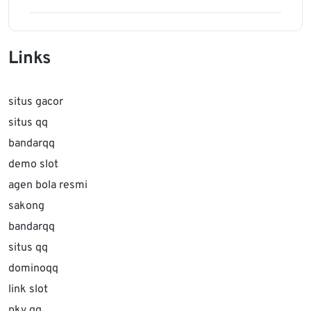
Links
situs gacor
situs qq
bandarqq
demo slot
agen bola resmi
sakong
bandarqq
situs qq
dominoqq
link slot
pkv qq