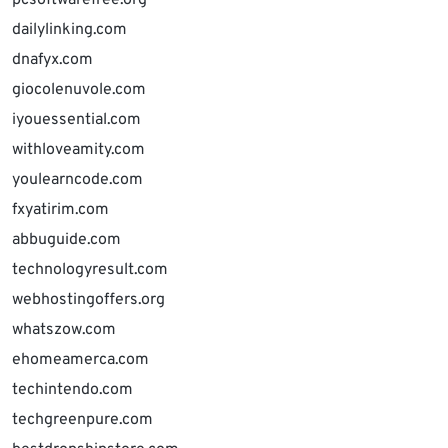
pcsoftwarefree.org
dailylinking.com
dnafyx.com
giocolenuvole.com
iyouessential.com
withloveamity.com
youlearncode.com
fxyatirim.com
abbuguide.com
technologyresult.com
webhostingoffers.org
whatszow.com
ehomeamerca.com
techintendo.com
techgreenpure.com