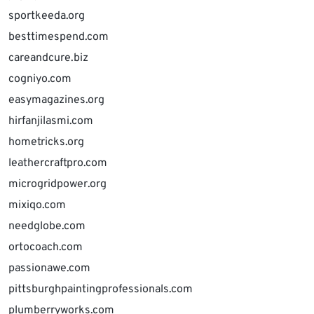
sportkeeda.org
besttimespend.com
careandcure.biz
cogniyo.com
easymagazines.org
hirfanjilasmi.com
hometricks.org
leathercraftpro.com
microgridpower.org
mixiqo.com
needglobe.com
ortocoach.com
passionawe.com
pittsburghpaintingprofessionals.com
plumberryworks.com