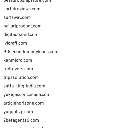
bestdropshipstore.com
cartelreviews.com
surfsway.com
nailartproduct.com
digitactseed.com
lvlcraft.com
90secondmoneyloans.com
xenmicro.com
rodrovers.com
tripssolution.com
satta-king-india.com
yukigassencanada.com
articlehorizone.com
yuqqbbzp.com
7betagents6.com