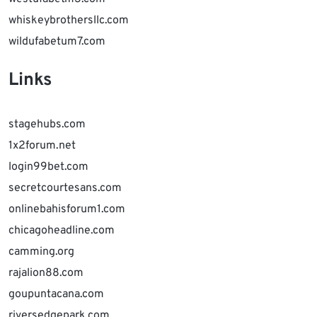
whiskeybrothersllc.com
wildufabetum7.com
Links
stagehubs.com
1x2forum.net
login99bet.com
secretcourtesans.com
onlinebahisforum1.com
chicagoheadline.com
camming.org
rajalion88.com
goupuntacana.com
riversedgepark.com