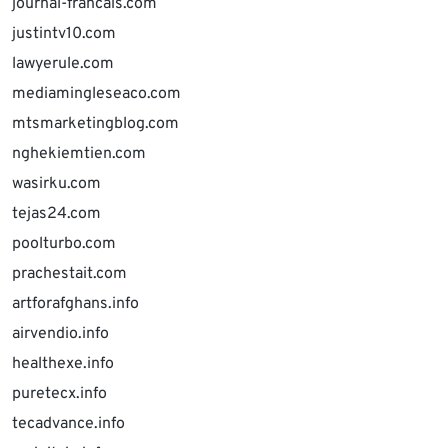
journal-francais.com
justintv10.com
lawyerule.com
mediamingleseaco.com
mtsmarketingblog.com
nghekiemtien.com
wasirku.com
tejas24.com
poolturbo.com
prachestait.com
artforafghans.info
airvendio.info
healthexe.info
puretecx.info
tecadvance.info