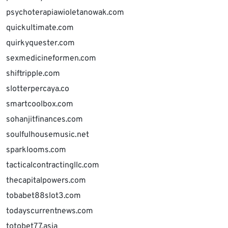
psychoterapiawioletanowak.com
quickultimate.com
quirkyquester.com
sexmedicineformen.com
shiftripple.com
slotterpercaya.co
smartcoolbox.com
sohanjitfinances.com
soulfulhousemusic.net
sparklooms.com
tacticalcontractingllc.com
thecapitalpowers.com
tobabet88slot3.com
todayscurrentnews.com
totobet77.asia