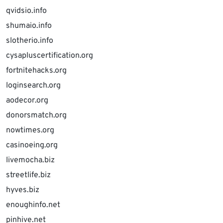
qvidsio.info
shumaio.info
slotherio.info
cysapluscertification.org
fortnitehacks.org
loginsearch.org
aodecor.org
donorsmatch.org
nowtimes.org
casinoeing.org
livemocha.biz
streetlife.biz
hyves.biz
enoughinfo.net
pinhive.net