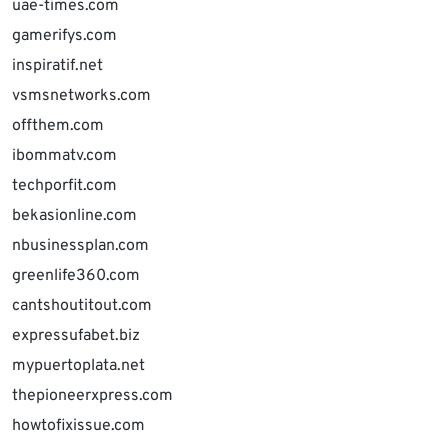
uae-times.com
gamerifys.com
inspiratif.net
vsmsnetworks.com
offthem.com
ibommatv.com
techporfit.com
bekasionline.com
nbusinessplan.com
greenlife360.com
cantshoutitout.com
expressufabet.biz
mypuertoplata.net
thepioneerxpress.com
howtofixissue.com