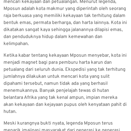
mencari kekayaan dan petualangan. Menurut legenda,
Mposun adalah kota makmur yang diperintah oleh seorang
raja berkuasa yang memiliki kekayaan tak terhitung dalam
bentuk emas, permata berharga, dan harta lainnya. Kota ini
dikatakan sangat kaya sehingga jalanannya dilapisi emas,
dan penduduknya hidup dalam kemewahan dan
kelimpahan.
Ketika kabar tentang kekayaan Mposun menyebar, kota ini
menjadi magnet bagi para pemburu harta karun dan
petualang dari seluruh dunia. Ekspedisi yang tak terhitung
jumlahnya dilakukan untuk mencari kota yang sulit
dipahami tersebut, namun tidak ada yang berhasil
menemukannya. Banyak penjelajah tewas di hutan
belantara Afrika yang tak kenal ampun, impian mereka
akan kekayaan dan kejayaan pupus oleh kenyataan pahit di
hutan.
Meski kurangnya bukti nyata, legenda Mposun terus
menarik imajinasi masyarakat dari generasi ke generasi.