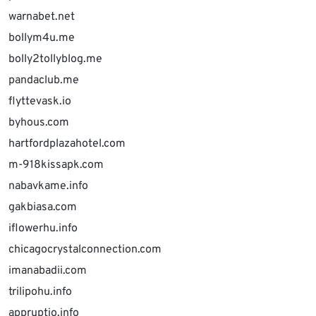
warnabet.net
bollym4u.me
bolly2tollyblog.me
pandaclub.me
flyttevask.io
byhous.com
hartfordplazahotel.com
m-918kissapk.com
nabavkame.info
gakbiasa.com
iflowerhu.info
chicagocrystalconnection.com
imanabadii.com
trilipohu.info
appruptio.info