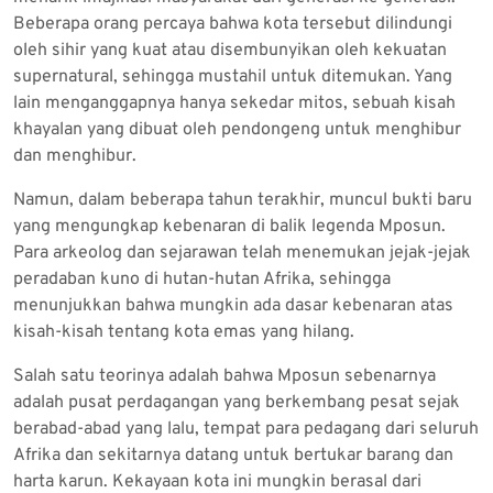
Beberapa orang percaya bahwa kota tersebut dilindungi
oleh sihir yang kuat atau disembunyikan oleh kekuatan
supernatural, sehingga mustahil untuk ditemukan. Yang
lain menganggapnya hanya sekedar mitos, sebuah kisah
khayalan yang dibuat oleh pendongeng untuk menghibur
dan menghibur.
Namun, dalam beberapa tahun terakhir, muncul bukti baru
yang mengungkap kebenaran di balik legenda Mposun.
Para arkeolog dan sejarawan telah menemukan jejak-jejak
peradaban kuno di hutan-hutan Afrika, sehingga
menunjukkan bahwa mungkin ada dasar kebenaran atas
kisah-kisah tentang kota emas yang hilang.
Salah satu teorinya adalah bahwa Mposun sebenarnya
adalah pusat perdagangan yang berkembang pesat sejak
berabad-abad yang lalu, tempat para pedagang dari seluruh
Afrika dan sekitarnya datang untuk bertukar barang dan
harta karun. Kekayaan kota ini mungkin berasal dari