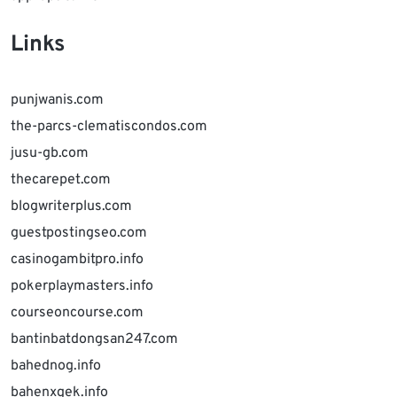
Links
punjwanis.com
the-parcs-clematiscondos.com
jusu-gb.com
thecarepet.com
blogwriterplus.com
guestpostingseo.com
casinogambitpro.info
pokerplaymasters.info
courseoncourse.com
bantinbatdongsan247.com
bahednog.info
bahenxgek.info