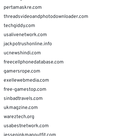
pertamaskre.com
threadsvideoandphotodownloader.com
techgiddy.com
usalivenetwork.com
jackpotrushonline.info
ucnewshindi.com
freecellphonedatabase.com
gamersrope.com
exellewebmedia.com
free-gamestop.com
sinbadtravels.com
ukmagzine.com
wareztech.org
usabestnetwork.com
jessepinkmanoutfit.com