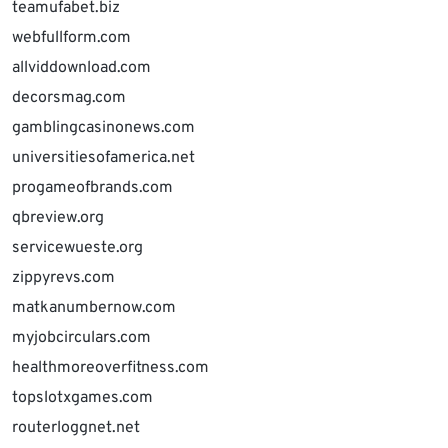
teamufabet.biz
webfullform.com
allviddownload.com
decorsmag.com
gamblingcasinonews.com
universitiesofamerica.net
progameofbrands.com
qbreview.org
servicewueste.org
zippyrevs.com
matkanumbernow.com
myjobcirculars.com
healthmoreoverfitness.com
topslotxgames.com
routerloggnet.net