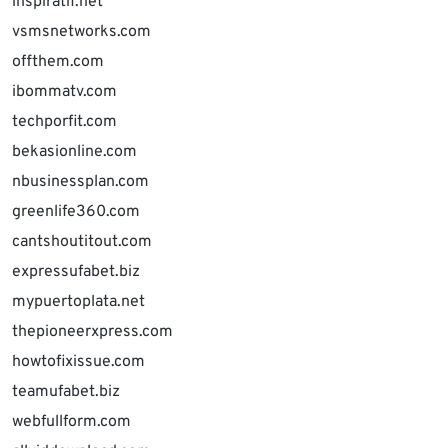
inspiratif.net
vsmsnetworks.com
offthem.com
ibommatv.com
techporfit.com
bekasionline.com
nbusinessplan.com
greenlife360.com
cantshoutitout.com
expressufabet.biz
mypuertoplata.net
thepioneerxpress.com
howtofixissue.com
teamufabet.biz
webfullform.com