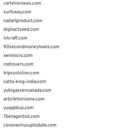
cartelreviews.com
surfsway.com
nailartproduct.com
digitactseed.com
lvlcraft.com
90secondmoneyloans.com
xenmicro.com
rodrovers.com
tripssolution.com
satta-king-india.com
yukigassencanada.com
articlehorizone.com
yuqqbbzp.com
7betagents6.com
coronavirusuptodate.com