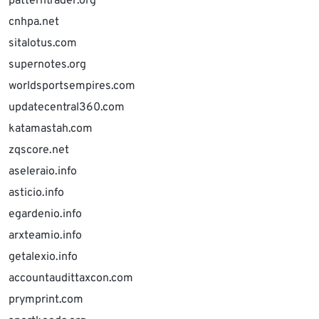
patterntrader.org
cnhpa.net
sitalotus.com
supernotes.org
worldsportsempires.com
updatecentral360.com
katamastah.com
zqscore.net
aseleraio.info
asticio.info
egardenio.info
arxteamio.info
getalexio.info
accountaudittaxcon.com
prymprint.com