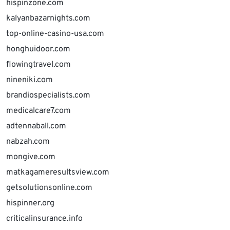
hispinzone.com
kalyanbazarnights.com
top-online-casino-usa.com
honghuidoor.com
flowingtravel.com
nineniki.com
brandiospecialists.com
medicalcare7.com
adtennaball.com
nabzah.com
mongive.com
matkagameresultsview.com
getsolutionsonline.com
hispinner.org
criticalinsurance.info