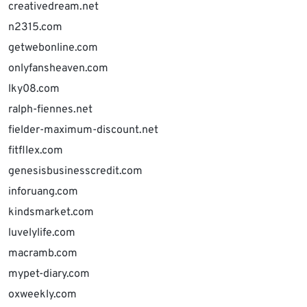
creativedream.net
n2315.com
getwebonline.com
onlyfansheaven.com
lky08.com
ralph-fiennes.net
fielder-maximum-discount.net
fitfllex.com
genesisbusinesscredit.com
inforuang.com
kindsmarket.com
luvelylife.com
macramb.com
mypet-diary.com
oxweekly.com