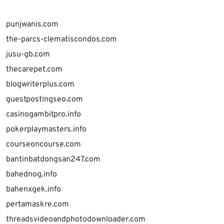
punjwanis.com
the-parcs-clematiscondos.com
jusu-gb.com
thecarepet.com
blogwriterplus.com
guestpostingseo.com
casinogambitpro.info
pokerplaymasters.info
courseoncourse.com
bantinbatdongsan247.com
bahednog.info
bahenxgek.info
pertamaskre.com
threadsvideoandphotodownloader.com