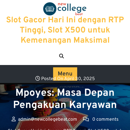
Skip
to
content
Slot Gacor Hari Ini dengan RTP
Tinggi, Slot X500 untuk
Kemenangan Maksimal
Menu
Posted On April 30, 2025
Mpoyes: Masa Depan
Pengakuan Karyawan
admin@newcollegebeat.com
0 comments