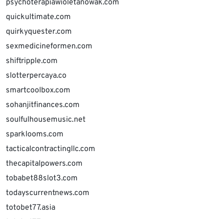
psychoterapiawioletanowak.com
quickultimate.com
quirkyquester.com
sexmedicineformen.com
shiftripple.com
slotterpercaya.co
smartcoolbox.com
sohanjitfinances.com
soulfulhousemusic.net
sparklooms.com
tacticalcontractingllc.com
thecapitalpowers.com
tobabet88slot3.com
todayscurrentnews.com
totobet77.asia