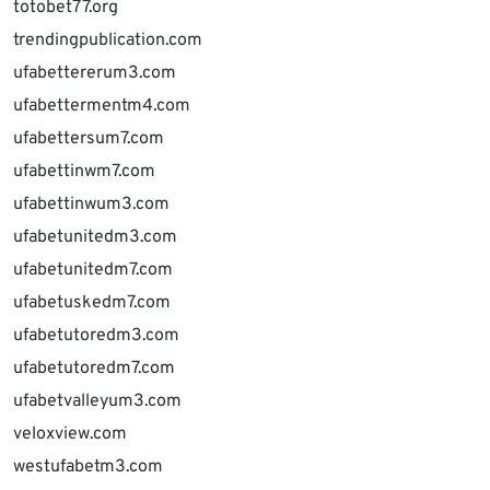
totobet77.org
trendingpublication.com
ufabettererum3.com
ufabettermentm4.com
ufabettersum7.com
ufabettinwm7.com
ufabettinwum3.com
ufabetunitedm3.com
ufabetunitedm7.com
ufabetuskedm7.com
ufabetutoredm3.com
ufabetutoredm7.com
ufabetvalleyum3.com
veloxview.com
westufabetm3.com