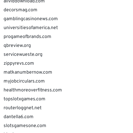
allviddownload.com
decorsmag.com
gamblingcasinonews.com
universitiesofamerica.net
progameofbrands.com
qbreview.org
servicewueste.org
zippyrevs.com
matkanumbernow.com
myjobcirculars.com
healthmoreoverfitness.com
topslotxgames.com
routerloggnet.net
dantella6.com
slotsgamesone.com