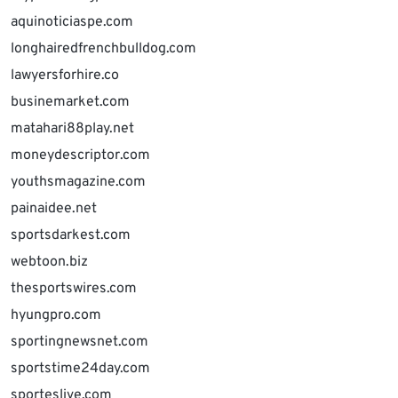
aquinoticiaspe.com
longhairedfrenchbulldog.com
lawyersforhire.co
businemarket.com
matahari88play.net
moneydescriptor.com
youthsmagazine.com
painaidee.net
sportsdarkest.com
webtoon.biz
thesportswires.com
hyungpro.com
sportingnewsnet.com
sportstime24day.com
sporteslive.com