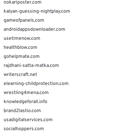
nokariposter.com
kalyan-guessing-nightplay.com
gameofpanels.com
androidappsdownloader.com
usetimenow.com
healthblow.com
gohelpmate.com
rajdhani-satta-matka.com
writerscraft.net
elearning-childprotection.com
wrestling4mena.com
knowledgeforall.info
brand2lastio.com
usadigitalservices.com
socialhoppers.com