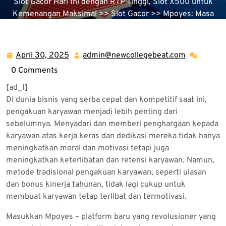
Slot Gacor Hari Ini dengan RTP Tinggi, Slot X500 untuk
Kemenangan Maksimal
>>
Slot Gacor
>> Mpoyes: Masa
Depan Pengakuan Karyawan
April 30, 2025
admin@newcollegebeat.com
April
admin@new
30,
0 Comments
2025
[ad_1]
Di dunia bisnis yang serba cepat dan kompetitif saat ini,
pengakuan karyawan menjadi lebih penting dari
sebelumnya. Menyadari dan memberi penghargaan kepada
karyawan atas kerja keras dan dedikasi mereka tidak hanya
meningkatkan moral dan motivasi tetapi juga
meningkatkan keterlibatan dan retensi karyawan. Namun,
metode tradisional pengakuan karyawan, seperti ulasan
dan bonus kinerja tahunan, tidak lagi cukup untuk
membuat karyawan tetap terlibat dan termotivasi.
Masukkan Mpoyes – platform baru yang revolusioner yang