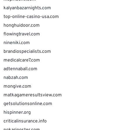
kalyanbazarnights.com
top-online-casino-usa.com
honghuidoor.com
flowingtravel.com
nineniki.com
brandiospecialists.com
medicalcare7.com
adtennaball.com
nabzah.com
mongive.com
matkagameresultsview.com
getsolutionsonline.com
hispinner.org
criticalinsurance.info