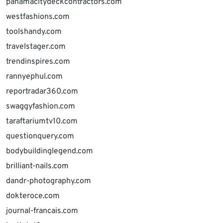
panamacitydeckcontractors.com
westfashions.com
toolshandy.com
travelstager.com
trendinspires.com
rannyephul.com
reportradar360.com
swaggyfashion.com
taraftariumtv10.com
questionquery.com
bodybuildinglegend.com
brilliant-nails.com
dandr-photography.com
dokteroce.com
journal-francais.com