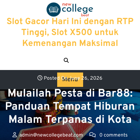
Skip
to
content
Slot Gacor Hari Ini dengan RTP
Tinggi, Slot X500 untuk
Kemenangan Maksimal
Posted On June 26, 2026
Menu
Mulailah Pesta di Bar88:
Panduan Tempat Hiburan
Malam Terpanas di Kota
admin@newcollegebeat.com
0 comments