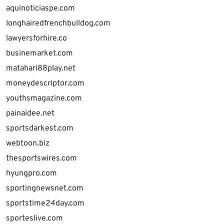
aquinoticiaspe.com
longhairedfrenchbulldog.com
lawyersforhire.co
businemarket.com
matahari88play.net
moneydescriptor.com
youthsmagazine.com
painaidee.net
sportsdarkest.com
webtoon.biz
thesportswires.com
hyungpro.com
sportingnewsnet.com
sportstime24day.com
sporteslive.com