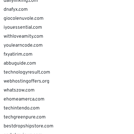
dailylinking.com
dnafyx.com
giocolenuvole.com
iyouessential.com
withloveamity.com
youlearncode.com
fxyatirim.com
abbuguide.com
technologyresult.com
webhostingoffers.org
whatszow.com
ehomeamerca.com
techintendo.com
techgreenpure.com
bestdropshipstore.com