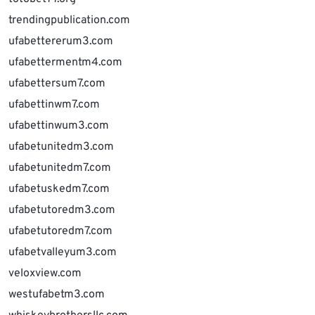
trendingpublication.com
ufabettererum3.com
ufabettermentm4.com
ufabettersum7.com
ufabettinwm7.com
ufabettinwum3.com
ufabetunitedm3.com
ufabetunitedm7.com
ufabetuskedm7.com
ufabetutoredm3.com
ufabetutoredm7.com
ufabetvalleyum3.com
veloxview.com
westufabetm3.com