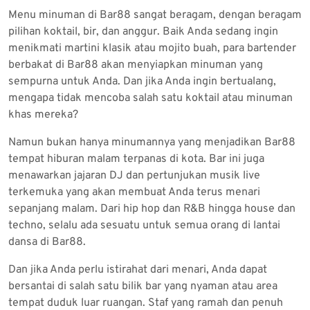
Menu minuman di Bar88 sangat beragam, dengan beragam
pilihan koktail, bir, dan anggur. Baik Anda sedang ingin
menikmati martini klasik atau mojito buah, para bartender
berbakat di Bar88 akan menyiapkan minuman yang
sempurna untuk Anda. Dan jika Anda ingin bertualang,
mengapa tidak mencoba salah satu koktail atau minuman
khas mereka?
Namun bukan hanya minumannya yang menjadikan Bar88
tempat hiburan malam terpanas di kota. Bar ini juga
menawarkan jajaran DJ dan pertunjukan musik live
terkemuka yang akan membuat Anda terus menari
sepanjang malam. Dari hip hop dan R&B hingga house dan
techno, selalu ada sesuatu untuk semua orang di lantai
dansa di Bar88.
Dan jika Anda perlu istirahat dari menari, Anda dapat
bersantai di salah satu bilik bar yang nyaman atau area
tempat duduk luar ruangan. Staf yang ramah dan penuh