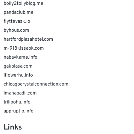
bolly2tollyblog.me
pandaclub.me
flyttevask.io
byhous.com
hartfordplazahotel.com
m-918kissapk.com
nabavkame.info
gakbiasa.com
iflowerhu.info
chicagocrystalconnection.com
imanabadii.com
trilipohu.info
appruptio.info
Links