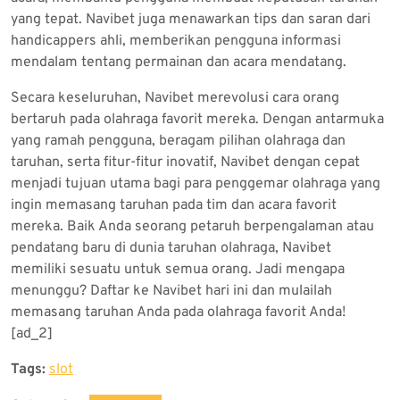
yang tepat. Navibet juga menawarkan tips dan saran dari
handicappers ahli, memberikan pengguna informasi
mendalam tentang permainan dan acara mendatang.
Secara keseluruhan, Navibet merevolusi cara orang
bertaruh pada olahraga favorit mereka. Dengan antarmuka
yang ramah pengguna, beragam pilihan olahraga dan
taruhan, serta fitur-fitur inovatif, Navibet dengan cepat
menjadi tujuan utama bagi para penggemar olahraga yang
ingin memasang taruhan pada tim dan acara favorit
mereka. Baik Anda seorang petaruh berpengalaman atau
pendatang baru di dunia taruhan olahraga, Navibet
memiliki sesuatu untuk semua orang. Jadi mengapa
menunggu? Daftar ke Navibet hari ini dan mulailah
memasang taruhan Anda pada olahraga favorit Anda!
[ad_2]
Tags:
slot