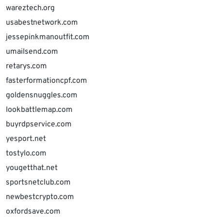
wareztech.org
usabestnetwork.com
jessepinkmanoutfit.com
umailsend.com
retarys.com
fasterformationcpf.com
goldensnuggles.com
lookbattlemap.com
buyrdpservice.com
yesport.net
tostylo.com
yougetthat.net
sportsnetclub.com
newbestcrypto.com
oxfordsave.com