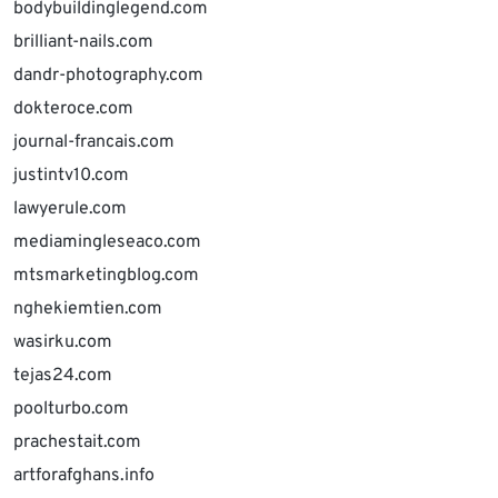
bodybuildinglegend.com
brilliant-nails.com
dandr-photography.com
dokteroce.com
journal-francais.com
justintv10.com
lawyerule.com
mediamingleseaco.com
mtsmarketingblog.com
nghekiemtien.com
wasirku.com
tejas24.com
poolturbo.com
prachestait.com
artforafghans.info