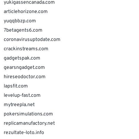
yukigassencanada.com
articlehorizone.com
yuqqbbzp.com
7betagents6.com
coronavirusuptodate.com
crackinstreams.com
gadgetspak.com
gearsngadget.com
hireseodoctor.com
lapsfit.com
levelup-fast.com
mytreepla.net
pokersimulations.com
replicamanufactory.net
rezultate-loto.info