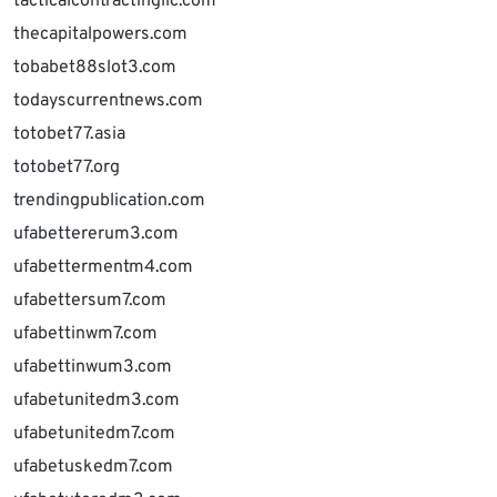
tacticalcontractingllc.com
thecapitalpowers.com
tobabet88slot3.com
todayscurrentnews.com
totobet77.asia
totobet77.org
trendingpublication.com
ufabettererum3.com
ufabettermentm4.com
ufabettersum7.com
ufabettinwm7.com
ufabettinwum3.com
ufabetunitedm3.com
ufabetunitedm7.com
ufabetuskedm7.com