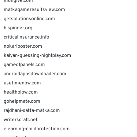
mongive.com
matkagameresultsview.com
getsolutionsonline.com
hispinner.org
criticalinsurance.info
nokariposter.com
kalyan-guessing-nightplay.com
gameofpanels.com
androidappsdownloader.com
usetimenow.com
healthblow.com
gohelpmate.com
rajdhani-satta-matka.com
writerscraft.net
elearning-childprotection.com