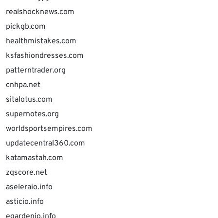
realshocknews.com
pickgb.com
healthmistakes.com
ksfashiondresses.com
patterntrader.org
cnhpa.net
sitalotus.com
supernotes.org
worldsportsempires.com
updatecentral360.com
katamastah.com
zqscore.net
aseleraio.info
asticio.info
egardenio.info