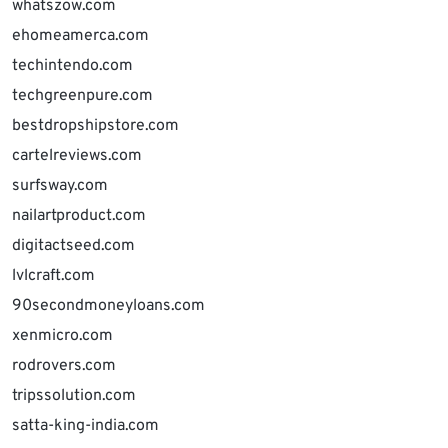
whatszow.com
ehomeamerca.com
techintendo.com
techgreenpure.com
bestdropshipstore.com
cartelreviews.com
surfsway.com
nailartproduct.com
digitactseed.com
lvlcraft.com
90secondmoneyloans.com
xenmicro.com
rodrovers.com
tripssolution.com
satta-king-india.com