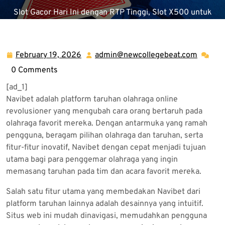
Slot Gacor Hari Ini dengan RTP Tinggi, Slot X500 untuk
Kemenangan Maksimal
>>
Slot Gacor
>> Navibet:
Merevolusi Cara Anda Bertaruh pada Olahraga Favorit Anda
February 19, 2026
admin@newcollegebeat.com
February
admin@
19,
0 Comments
2026
[ad_1]
Navibet adalah platform taruhan olahraga online
revolusioner yang mengubah cara orang bertaruh pada
olahraga favorit mereka. Dengan antarmuka yang ramah
pengguna, beragam pilihan olahraga dan taruhan, serta
fitur-fitur inovatif, Navibet dengan cepat menjadi tujuan
utama bagi para penggemar olahraga yang ingin
memasang taruhan pada tim dan acara favorit mereka.
Salah satu fitur utama yang membedakan Navibet dari
platform taruhan lainnya adalah desainnya yang intuitif.
Situs web ini mudah dinavigasi, memudahkan pengguna