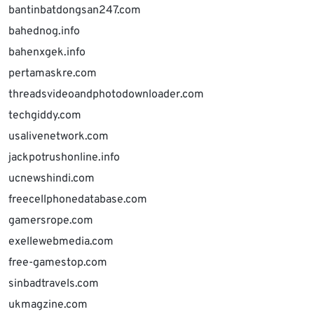
bantinbatdongsan247.com
bahednog.info
bahenxgek.info
pertamaskre.com
threadsvideoandphotodownloader.com
techgiddy.com
usalivenetwork.com
jackpotrushonline.info
ucnewshindi.com
freecellphonedatabase.com
gamersrope.com
exellewebmedia.com
free-gamestop.com
sinbadtravels.com
ukmagzine.com