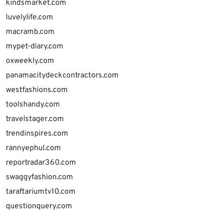
kindsmarket.com
luvelylife.com
macramb.com
mypet-diary.com
oxweekly.com
panamacitydeckcontractors.com
westfashions.com
toolshandy.com
travelstager.com
trendinspires.com
rannyephul.com
reportradar360.com
swaggyfashion.com
taraftariumtv10.com
questionquery.com