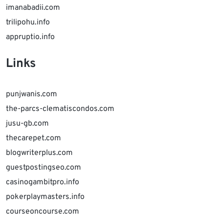
imanabadii.com
trilipohu.info
appruptio.info
Links
punjwanis.com
the-parcs-clematiscondos.com
jusu-gb.com
thecarepet.com
blogwriterplus.com
guestpostingseo.com
casinogambitpro.info
pokerplaymasters.info
courseoncourse.com