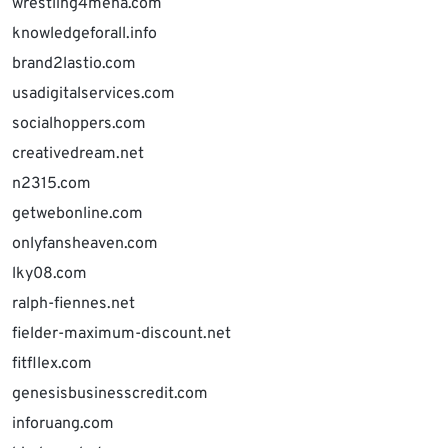
wrestling4mena.com
knowledgeforall.info
brand2lastio.com
usadigitalservices.com
socialhoppers.com
creativedream.net
n2315.com
getwebonline.com
onlyfansheaven.com
lky08.com
ralph-fiennes.net
fielder-maximum-discount.net
fitfllex.com
genesisbusinesscredit.com
inforuang.com