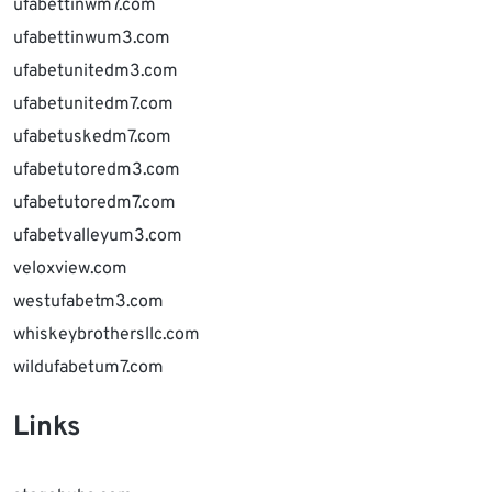
ufabettinwm7.com
ufabettinwum3.com
ufabetunitedm3.com
ufabetunitedm7.com
ufabetuskedm7.com
ufabetutoredm3.com
ufabetutoredm7.com
ufabetvalleyum3.com
veloxview.com
westufabetm3.com
whiskeybrothersllc.com
wildufabetum7.com
Links