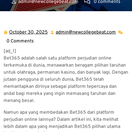
admin@newcollegebeat.com
0 comments
Slot Gacor Hari Ini dengan RTP Tinggi, Slot X500 untuk
Kemenangan Maksimal
>>
Slot Gacor
>> Pandangan
Dalam pada Bet365: Platform Perjudian Online Terkemuka
October 30, 2025
admin@newcollegebeat.com
October
admin@
30,
0 Comments
2025
[ad_1]
Bet365 adalah salah satu platform perjudian online
terkemuka di dunia, menawarkan beragam pilihan taruhan
untuk olahraga, permainan kasino, dan banyak lagi. Dengan
jutaan pengguna di seluruh dunia, Bet365 telah
memantapkan dirinya sebagai platform tepercaya dan
andal bagi mereka yang ingin memasang taruhan dan
menang besar.
Namun apa yang membedakan Bet365 dari platform
perjudian online lainnya? Dalam artikel ini, kita melihat
lebih dalam apa yang menjadikan Bet365 pilihan utama