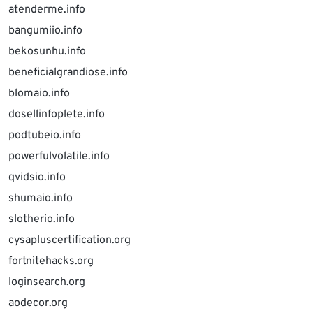
atenderme.info
bangumiio.info
bekosunhu.info
beneficialgrandiose.info
blomaio.info
dosellinfoplete.info
podtubeio.info
powerfulvolatile.info
qvidsio.info
shumaio.info
slotherio.info
cysapluscertification.org
fortnitehacks.org
loginsearch.org
aodecor.org