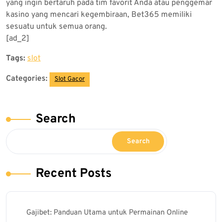
yang ingin bertaruh pada tim favorit Anda atau penggemar
kasino yang mencari kegembiraan, Bet365 memiliki
sesuatu untuk semua orang.
[ad_2]
Tags:
slot
Categories:
Slot Gacor
Search
Search
Recent Posts
Gajibet: Panduan Utama untuk Permainan Online