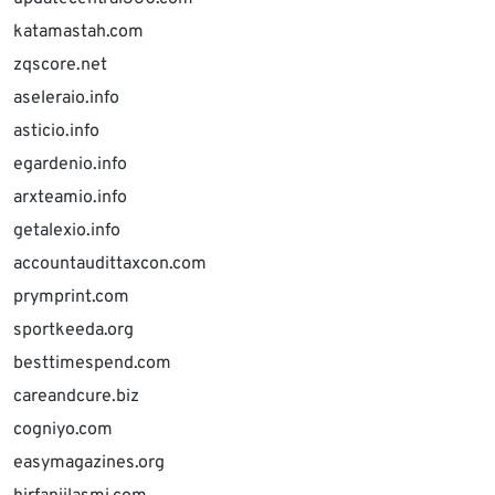
katamastah.com
zqscore.net
aseleraio.info
asticio.info
egardenio.info
arxteamio.info
getalexio.info
accountaudittaxcon.com
prymprint.com
sportkeeda.org
besttimespend.com
careandcure.biz
cogniyo.com
easymagazines.org