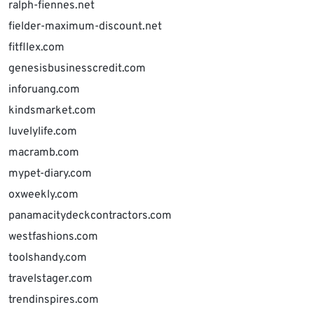
ralph-fiennes.net
fielder-maximum-discount.net
fitfllex.com
genesisbusinesscredit.com
inforuang.com
kindsmarket.com
luvelylife.com
macramb.com
mypet-diary.com
oxweekly.com
panamacitydeckcontractors.com
westfashions.com
toolshandy.com
travelstager.com
trendinspires.com