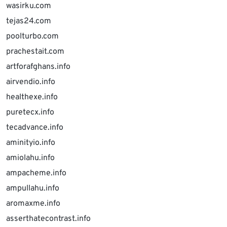
wasirku.com
tejas24.com
poolturbo.com
prachestait.com
artforafghans.info
airvendio.info
healthexe.info
puretecx.info
tecadvance.info
aminityio.info
amiolahu.info
ampacheme.info
ampullahu.info
aromaxme.info
asserthatecontrast.info