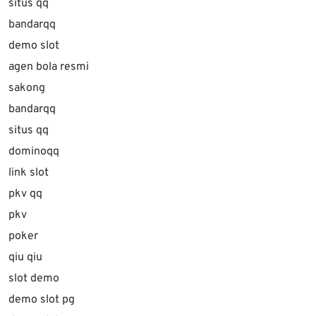
situs qq
bandarqq
demo slot
agen bola resmi
sakong
bandarqq
situs qq
dominoqq
link slot
pkv qq
pkv
poker
qiu qiu
slot demo
demo slot pg