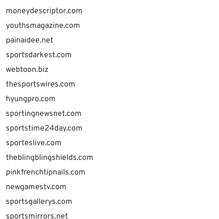
moneydescriptor.com
youthsmagazine.com
painaidee.net
sportsdarkest.com
webtoon.biz
thesportswires.com
hyungpro.com
sportingnewsnet.com
sportstime24day.com
sporteslive.com
theblingblingshields.com
pinkfrenchtipnails.com
newgamestv.com
sportsgallerys.com
sportsmirrors.net