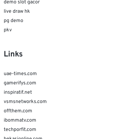
demo slot gacor
live draw hk
pg demo
pkv
Links
uae-times.com
gamerifys.com
inspiratif.net
vsmsnetworks.com
offthem.com
ibommatv.com
techporfit.com