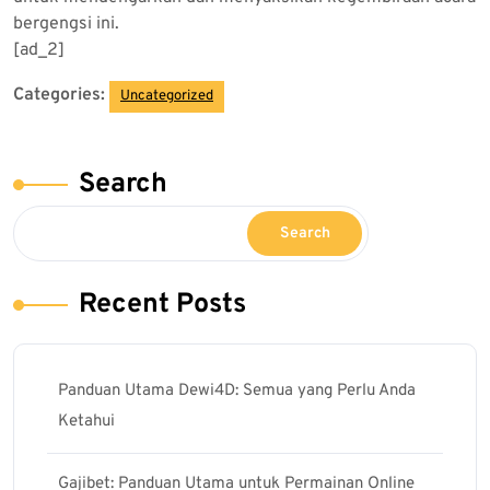
bergengsi ini.
[ad_2]
Categories:
Uncategorized
Search
Search
Recent Posts
Panduan Utama Dewi4D: Semua yang Perlu Anda
Ketahui
Gajibet: Panduan Utama untuk Permainan Online