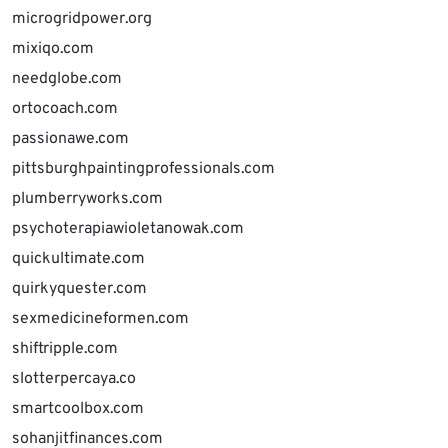
microgridpower.org
mixiqo.com
needglobe.com
ortocoach.com
passionawe.com
pittsburghpaintingprofessionals.com
plumberryworks.com
psychoterapiawioletanowak.com
quickultimate.com
quirkyquester.com
sexmedicineformen.com
shiftripple.com
slotterpercaya.co
smartcoolbox.com
sohanjitfinances.com