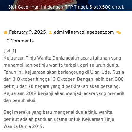
Slot Gacor Hari Ini dengan RTP Tinggi, Slot X500 untuk
Kemenangan Maksimal
>>
Uncategorized
>> Panduan
Utama untuk Kejuaraan Tinju Wanita Dunia 2019
February 9, 2025
admin@newcollegebeat.com
February
admin@n
9,
0 Comments
2025
[ad_1]
Kejuaraan Tinju Wanita Dunia adalah acara tahunan yang
menampilkan petinju wanita terbaik dari seluruh dunia.
Tahun ini, kejuaraan akan berlangsung di Ulan-Ude, Rusia
dari 3 Oktober hingga 13 Oktober. Dengan lebih dari 300
petinju dari 78 negara yang diperkirakan akan bersaing,
Kejuaraan 2019 berjanji akan menjadi acara yang menarik
dan penuh aksi.
Bagi mereka yang baru mengenal dunia tinju wanita,
berikut adalah panduan utama untuk Kejuaraan Tinju
Wanita Dunia 2019: