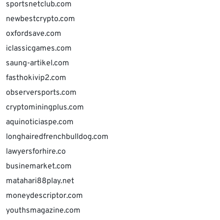
sportsnetclub.com
newbestcrypto.com
oxfordsave.com
iclassicgames.com
saung-artikel.com
fasthokivip2.com
observersports.com
cryptominingplus.com
aquinoticiaspe.com
longhairedfrenchbulldog.com
lawyersforhire.co
businemarket.com
matahari88play.net
moneydescriptor.com
youthsmagazine.com