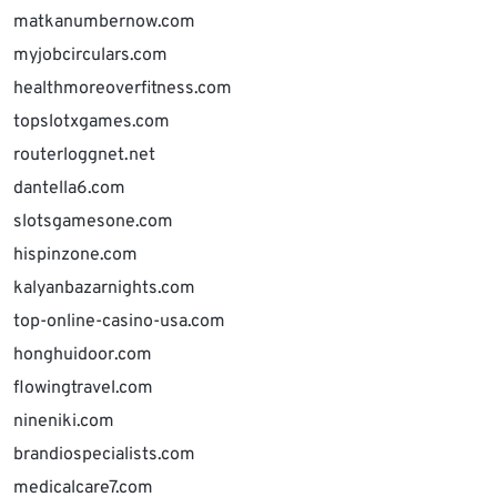
matkanumbernow.com
myjobcirculars.com
healthmoreoverfitness.com
topslotxgames.com
routerloggnet.net
dantella6.com
slotsgamesone.com
hispinzone.com
kalyanbazarnights.com
top-online-casino-usa.com
honghuidoor.com
flowingtravel.com
nineniki.com
brandiospecialists.com
medicalcare7.com