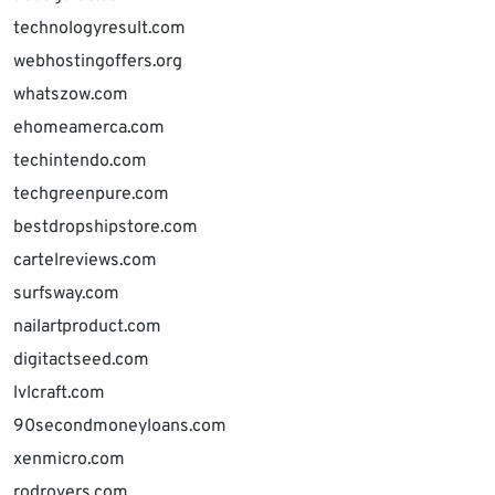
technologyresult.com
webhostingoffers.org
whatszow.com
ehomeamerca.com
techintendo.com
techgreenpure.com
bestdropshipstore.com
cartelreviews.com
surfsway.com
nailartproduct.com
digitactseed.com
lvlcraft.com
90secondmoneyloans.com
xenmicro.com
rodrovers.com