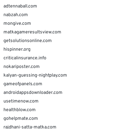
adtennaball.com
nabzah.com
mongive.com
matkagameresultsview.com
getsolutionsonline.com
hispinner.org
criticalinsurance.info
nokariposter.com
kalyan-guessing-nightplay.com
gameofpanels.com
androidappsdownloader.com
usetimenow.com
healthblow.com
gohelpmate.com
rajdhani-satta-matka.com