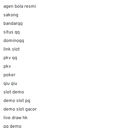
agen bola resmi
sakong
bandarqq
situs qq
dominoqq
link slot
pkv qq
pkv
poker
qiu qiu
slot demo
demo slot pg
demo slot gacor
live draw hk
pg demo