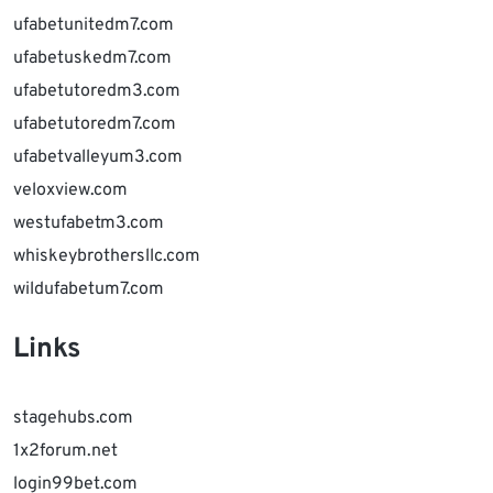
ufabetunitedm7.com
ufabetuskedm7.com
ufabetutoredm3.com
ufabetutoredm7.com
ufabetvalleyum3.com
veloxview.com
westufabetm3.com
whiskeybrothersllc.com
wildufabetum7.com
Links
stagehubs.com
1x2forum.net
login99bet.com