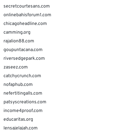
secretcourtesans.com
onlinebahisforum1.com
chicagoheadline.com
camming.org
rajalion88.com
goupuntacana.com
riversedgepark.com
zaseez.com
catchycrunch.com
nofaphub.com
nefertitingalls.com
patsyscreations.com
income4proof.com
educaritas.org
lensajelajah.com