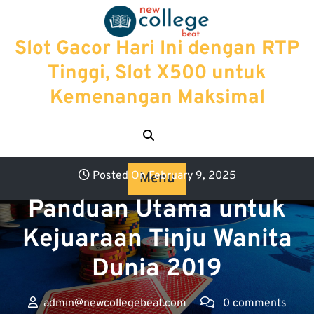
Skip
to
content
Slot Gacor Hari Ini dengan RTP
Tinggi, Slot X500 untuk
Kemenangan Maksimal
Posted On February 9, 2025
Menu
Panduan Utama untuk
Kejuaraan Tinju Wanita
Dunia 2019
admin@newcollegebeat.com
0 comments