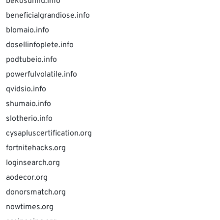
bekosunhu.info
beneficialgrandiose.info
blomaio.info
dosellinfoplete.info
podtubeio.info
powerfulvolatile.info
qvidsio.info
shumaio.info
slotherio.info
cysapluscertification.org
fortnitehacks.org
loginsearch.org
aodecor.org
donorsmatch.org
nowtimes.org