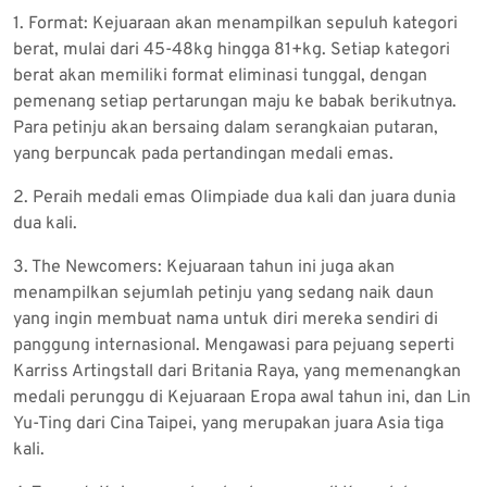
1. Format: Kejuaraan akan menampilkan sepuluh kategori
berat, mulai dari 45-48kg hingga 81+kg. Setiap kategori
berat akan memiliki format eliminasi tunggal, dengan
pemenang setiap pertarungan maju ke babak berikutnya.
Para petinju akan bersaing dalam serangkaian putaran,
yang berpuncak pada pertandingan medali emas.
2. Peraih medali emas Olimpiade dua kali dan juara dunia
dua kali.
3. The Newcomers: Kejuaraan tahun ini juga akan
menampilkan sejumlah petinju yang sedang naik daun
yang ingin membuat nama untuk diri mereka sendiri di
panggung internasional. Mengawasi para pejuang seperti
Karriss Artingstall dari Britania Raya, yang memenangkan
medali perunggu di Kejuaraan Eropa awal tahun ini, dan Lin
Yu-Ting dari Cina Taipei, yang merupakan juara Asia tiga
kali.