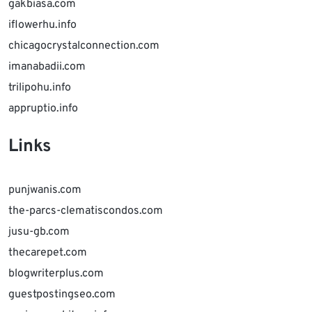
gakbiasa.com
iflowerhu.info
chicagocrystalconnection.com
imanabadii.com
trilipohu.info
appruptio.info
Links
punjwanis.com
the-parcs-clematiscondos.com
jusu-gb.com
thecarepet.com
blogwriterplus.com
guestpostingseo.com