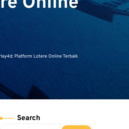
re Online
lay4d: Platform Lotere Online Terbaik
Search