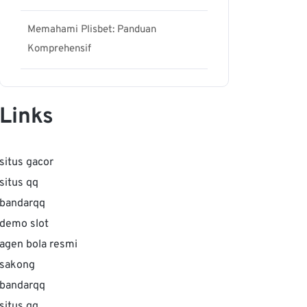
Memahami Plisbet: Panduan
Komprehensif
Links
situs gacor
situs qq
bandarqq
demo slot
agen bola resmi
sakong
bandarqq
situs qq