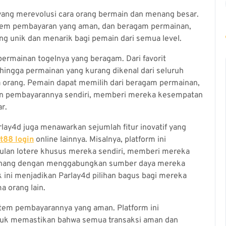
f yang merevolusi cara orang bermain dan menang besar.
tem pembayaran yang aman, dan beragam permainan,
 unik dan menarik bagi pemain dari semua level.
 permainan togelnya yang beragam. Dari favorit
 hingga permainan yang kurang dikenal dari seluruh
a orang. Pemain dapat memilih dari beragam permainan,
an pembayarannya sendiri, memberi mereka kesempatan
r.
lay4d juga menawarkan sejumlah fitur inovatif yang
t88 login
online lainnya. Misalnya, platform ini
an lotere khusus mereka sendiri, memberi mereka
nang dengan menggabungkan sumber daya mereka
 ini menjadikan Parlay4d pilihan bagus bagi mereka
 orang lain.
istem pembayarannya yang aman. Platform ini
tuk memastikan bahwa semua transaksi aman dan