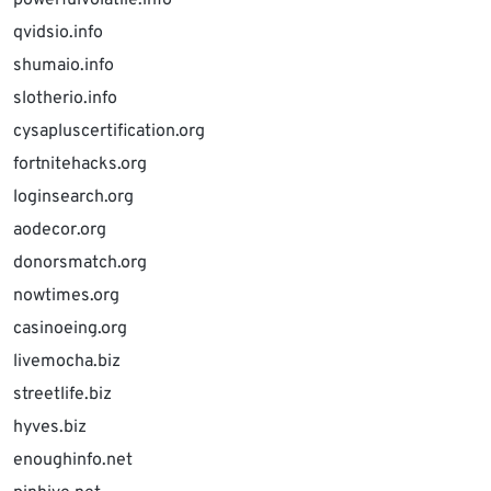
powerfulvolatile.info
qvidsio.info
shumaio.info
slotherio.info
cysapluscertification.org
fortnitehacks.org
loginsearch.org
aodecor.org
donorsmatch.org
nowtimes.org
casinoeing.org
livemocha.biz
streetlife.biz
hyves.biz
enoughinfo.net