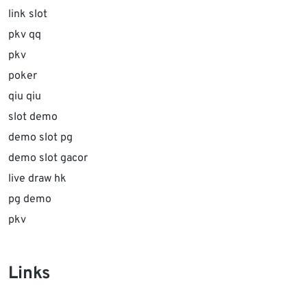
link slot
pkv qq
pkv
poker
qiu qiu
slot demo
demo slot pg
demo slot gacor
live draw hk
pg demo
pkv
Links