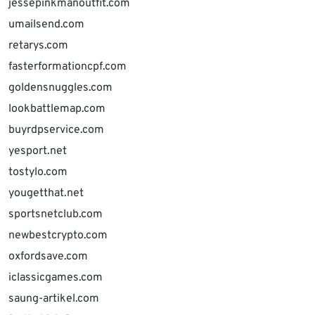
jessepinkmanoutfit.com
umailsend.com
retarys.com
fasterformationcpf.com
goldensnuggles.com
lookbattlemap.com
buyrdpservice.com
yesport.net
tostylo.com
yougetthat.net
sportsnetclub.com
newbestcrypto.com
oxfordsave.com
iclassicgames.com
saung-artikel.com