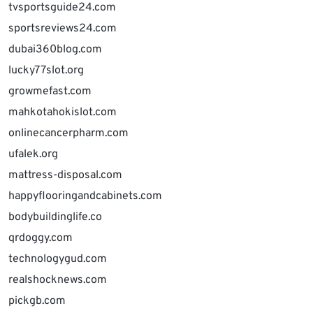
tvsportsguide24.com
sportsreviews24.com
dubai360blog.com
lucky77slot.org
growmefast.com
mahkotahokislot.com
onlinecancerpharm.com
ufalek.org
mattress-disposal.com
happyflooringandcabinets.com
bodybuildinglife.co
qrdoggy.com
technologygud.com
realshocknews.com
pickgb.com