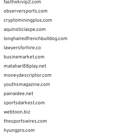
fasthokivip2.com
observersports.com
cryptominingplus.com
aquinoticiaspe.com
longhairedfrenchbulldog.com
lawyersforhire.co
businemarket.com
matahari88play.net
moneydescriptor.com
youthsmagazine.com
painaidee.net
sportsdarkest.com
webtoon.biz
thesportswires.com
hyungpro.com