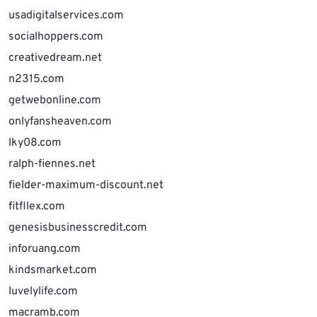
usadigitalservices.com
socialhoppers.com
creativedream.net
n2315.com
getwebonline.com
onlyfansheaven.com
lky08.com
ralph-fiennes.net
fielder-maximum-discount.net
fitfllex.com
genesisbusinesscredit.com
inforuang.com
kindsmarket.com
luvelylife.com
macramb.com