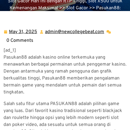
Slot Gacor Hari Ini dengan RTP Tinggi, Slot X500 untuk
Kemenangan Maksimal
>>
Slot Gacor
>> Pasukan88:
tujuan akhir bagi penggemar kasino
May 31, 2025
admin@newcollegebeat.com
May
admin@newc
31,
0 Comments
2025
[ad_1]
Pasukan88 adalah kasino online terkemuka yang
menawarkan berbagai permainan untuk penggemar kasino.
Dengan antarmuka yang ramah pengguna dan grafik
berkualitas tinggi, Pasukan88 memberikan pengalaman
bermain game yang mendalam untuk pemain dari semua
tingkatan.
Salah satu fitur utama PASUKAN88 adalah pilihan game
yang luas. Dari favorit kasino tradisional seperti blackjack
dan roulette hingga opsi yang lebih modern seperti slot
dan poker video, ada sesuatu untuk semua orang di