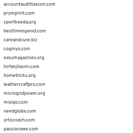
accountaudittaxcon.com
prymprint.com
sportkeeda.org
besttimespend.com
careandcure.biz
cogniyo.com
easymagazines.org
hirfanjilasmi.com
hometricks.org
leathercraftpro.com
microgridpower.org
mixiqo.com
needglobe.com
ortocoach.com
passionawe.com