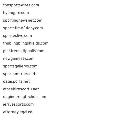
thesportswires.com
hyungpro.com
sportingnewsnet.com
sportstime24day.com
sporteslive.com
theblingblingshields.com
pinkfrenchtipnails.com
newgamestv.com
sportsgallerys.com
sportsmirrors.net
datasports.net
atasehirescortu.net
engineeringtechub.com
jerryescorts.com
attorneylegal.co