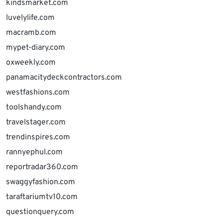
kindsmarket.com
luvelylife.com
macramb.com
mypet-diary.com
oxweekly.com
panamacitydeckcontractors.com
westfashions.com
toolshandy.com
travelstager.com
trendinspires.com
rannyephul.com
reportradar360.com
swaggyfashion.com
taraftariumtv10.com
questionquery.com