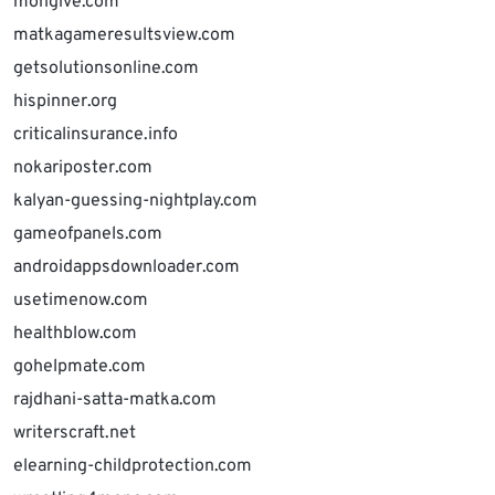
mongive.com
matkagameresultsview.com
getsolutionsonline.com
hispinner.org
criticalinsurance.info
nokariposter.com
kalyan-guessing-nightplay.com
gameofpanels.com
androidappsdownloader.com
usetimenow.com
healthblow.com
gohelpmate.com
rajdhani-satta-matka.com
writerscraft.net
elearning-childprotection.com