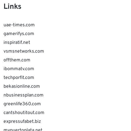
Links
uae-times.com
gamerifys.com
inspiratif.net
vsmsnetworks.com
offthem.com
ibommatv.com
techporfit.com
bekasionline.com
nbusinessplan.com
greenlife360.com
cantshoutitout.com
expressufabet.biz
mypuertoplata.net