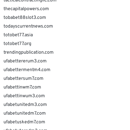
tacticalcontractingllc.com
thecapitalpowers.com
tobabet88slot3.com
todayscurrentnews.com
totobet77.asia
totobet77.org
trendingpublication.com
ufabettererum3.com
ufabettermentm4.com
ufabettersum7.com
ufabettinwm7.com
ufabettinwum3.com
ufabetunitedm3.com
ufabetunitedm7.com
ufabetuskedm7.com