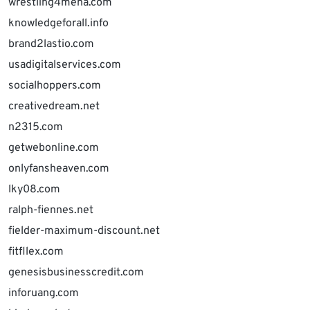
wrestling4mena.com
knowledgeforall.info
brand2lastio.com
usadigitalservices.com
socialhoppers.com
creativedream.net
n2315.com
getwebonline.com
onlyfansheaven.com
lky08.com
ralph-fiennes.net
fielder-maximum-discount.net
fitfllex.com
genesisbusinesscredit.com
inforuang.com