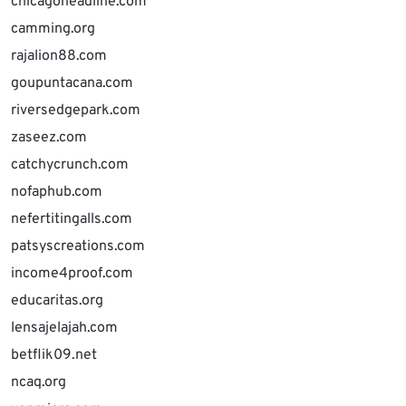
chicagoheadline.com
camming.org
rajalion88.com
goupuntacana.com
riversedgepark.com
zaseez.com
catchycrunch.com
nofaphub.com
nefertitingalls.com
patsyscreations.com
income4proof.com
educaritas.org
lensajelajah.com
betflik09.net
ncaq.org