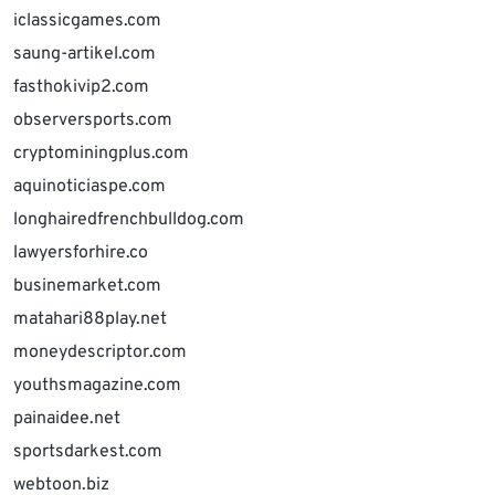
iclassicgames.com
saung-artikel.com
fasthokivip2.com
observersports.com
cryptominingplus.com
aquinoticiaspe.com
longhairedfrenchbulldog.com
lawyersforhire.co
businemarket.com
matahari88play.net
moneydescriptor.com
youthsmagazine.com
painaidee.net
sportsdarkest.com
webtoon.biz