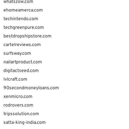
whatszow.com
ehomeamerca.com
techintendo.com
techgreenpure.com
bestdropshipstore.com
cartelreviews.com
surfsway.com
nailartproduct.com
digitactseed.com
lvlcraft.com
90secondmoneyloans.com
xenmicro.com
rodrovers.com
tripssolution.com
satta-king-india.com