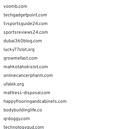
voomb.com
techgadgetpoint.com
tvsportsguide24.com
sportsreviews24.com
dubai360blog.com
lucky77slot.org
growmefast.com
mahkotahokislot.com
onlinecancerpharm.com
ufalek.org
mattress-disposal.com
happyflooringandcabinets.com
bodybuildinglife.co
qrdoggy.com
technologygud.com