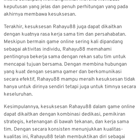
keputusan yang jelas dan penuh perhitungan yang pada
akhirnya membawa kesuksesan.
Terakhir, kesuksesan Rahayu88 juga dapat dikaitkan
dengan kuatnya rasa kerja sama tim dan persahabatan.
Meskipun bermain game online sering kali dipandang
sebagai aktivitas individu, Rahayu88 memahami
pentingnya bekerja sama dengan rekan satu tim untuk
mencapai tujuan bersama. Dengan membina hubungan
yang kuat dengan sesama gamer dan berkomunikasi
secara efektif, Rahayu88 mampu meraih kesuksesan tidak
hanya untuk dirinya sendiri tetapi juga untuk timnya secara
keseluruhan.
Kesimpulannya, kesuksesan Rahayu88 dalam game online
dapat dikaitkan dengan kombinasi dedikasi, pemikiran
strategis, ketenangan di bawah tekanan, dan kerja sama
tim. Dengan secara konsisten menunjukkan kualitas-
kualitas ini, Rahayu88 telah membuktikan diri sebagai