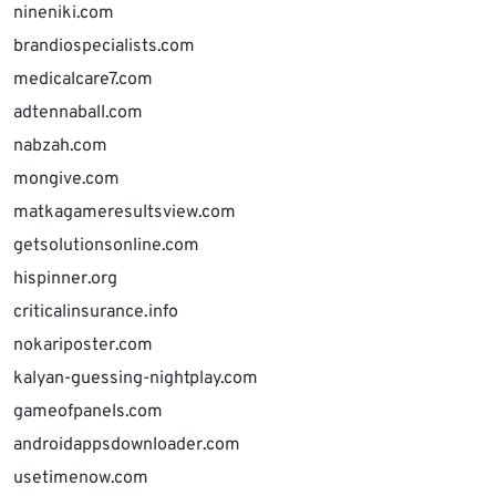
nineniki.com
brandiospecialists.com
medicalcare7.com
adtennaball.com
nabzah.com
mongive.com
matkagameresultsview.com
getsolutionsonline.com
hispinner.org
criticalinsurance.info
nokariposter.com
kalyan-guessing-nightplay.com
gameofpanels.com
androidappsdownloader.com
usetimenow.com