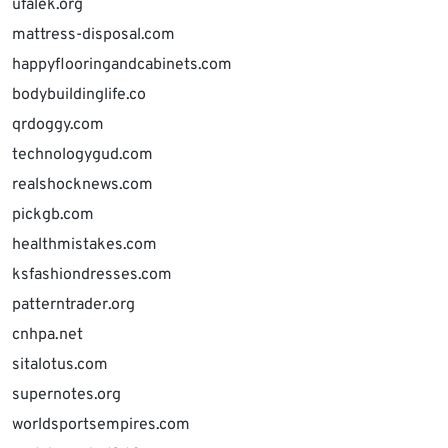
ufalek.org
mattress-disposal.com
happyflooringandcabinets.com
bodybuildinglife.co
qrdoggy.com
technologygud.com
realshocknews.com
pickgb.com
healthmistakes.com
ksfashiondresses.com
patterntrader.org
cnhpa.net
sitalotus.com
supernotes.org
worldsportsempires.com