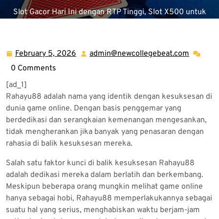
Slot Gacor Hari Ini dengan RTP Tinggi, Slot X500 untuk
Kemenangan Maksimal
>>
Slot Gacor
>> Rahasia Dibalik
Kesuksesan Rahayu88 di Game Online
February 5, 2026
admin@newcollegebeat.com
February
admin@n
5,
0 Comments
2026
[ad_1]
Rahayu88 adalah nama yang identik dengan kesuksesan di
dunia game online. Dengan basis penggemar yang
berdedikasi dan serangkaian kemenangan mengesankan,
tidak mengherankan jika banyak yang penasaran dengan
rahasia di balik kesuksesan mereka.
Salah satu faktor kunci di balik kesuksesan Rahayu88
adalah dedikasi mereka dalam berlatih dan berkembang.
Meskipun beberapa orang mungkin melihat game online
hanya sebagai hobi, Rahayu88 memperlakukannya sebagai
suatu hal yang serius, menghabiskan waktu berjam-jam