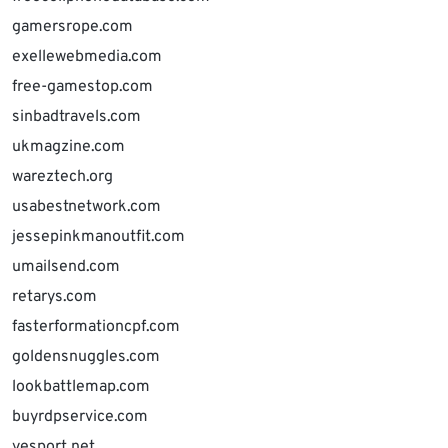
gamersrope.com
exellewebmedia.com
free-gamestop.com
sinbadtravels.com
ukmagzine.com
wareztech.org
usabestnetwork.com
jessepinkmanoutfit.com
umailsend.com
retarys.com
fasterformationcpf.com
goldensnuggles.com
lookbattlemap.com
buyrdpservice.com
yesport.net