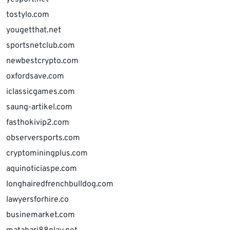
tostylo.com
yougetthat.net
sportsnetclub.com
newbestcrypto.com
oxfordsave.com
iclassicgames.com
saung-artikel.com
fasthokivip2.com
observersports.com
cryptominingplus.com
aquinoticiaspe.com
longhairedfrenchbulldog.com
lawyersforhire.co
businemarket.com