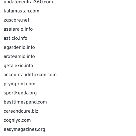
updatecentral360.com
katamastah.com
zqscore.net
aseleraio.info
asticio.info
egardenio.info
arxteamio.info
getalexio.info
accountaudittaxcon.com
prymprint.com
sportkeeda.org
besttimespend.com
careandcure.biz
cogniyo.com
easymagazines.org