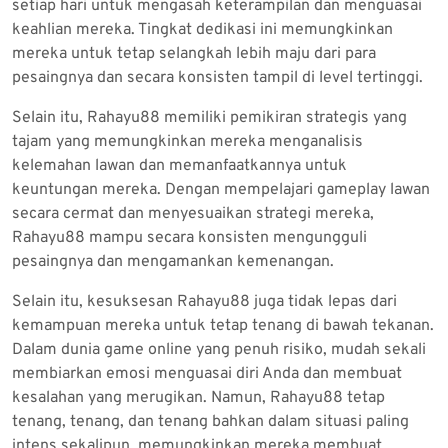
setiap hari untuk mengasah keterampilan dan menguasai
keahlian mereka. Tingkat dedikasi ini memungkinkan
mereka untuk tetap selangkah lebih maju dari para
pesaingnya dan secara konsisten tampil di level tertinggi.
Selain itu, Rahayu88 memiliki pemikiran strategis yang
tajam yang memungkinkan mereka menganalisis
kelemahan lawan dan memanfaatkannya untuk
keuntungan mereka. Dengan mempelajari gameplay lawan
secara cermat dan menyesuaikan strategi mereka,
Rahayu88 mampu secara konsisten mengungguli
pesaingnya dan mengamankan kemenangan.
Selain itu, kesuksesan Rahayu88 juga tidak lepas dari
kemampuan mereka untuk tetap tenang di bawah tekanan.
Dalam dunia game online yang penuh risiko, mudah sekali
membiarkan emosi menguasai diri Anda dan membuat
kesalahan yang merugikan. Namun, Rahayu88 tetap
tenang, tenang, dan tenang bahkan dalam situasi paling
intens sekalipun, memungkinkan mereka membuat