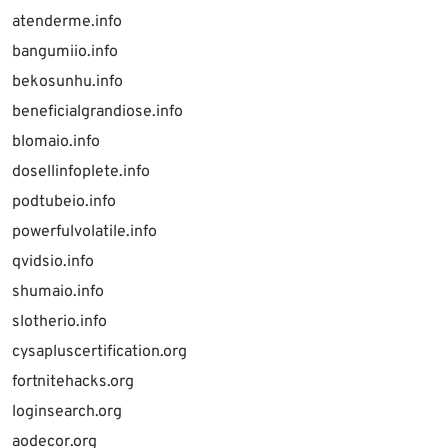
atenderme.info
bangumiio.info
bekosunhu.info
beneficialgrandiose.info
blomaio.info
dosellinfoplete.info
podtubeio.info
powerfulvolatile.info
qvidsio.info
shumaio.info
slotherio.info
cysapluscertification.org
fortnitehacks.org
loginsearch.org
aodecor.org