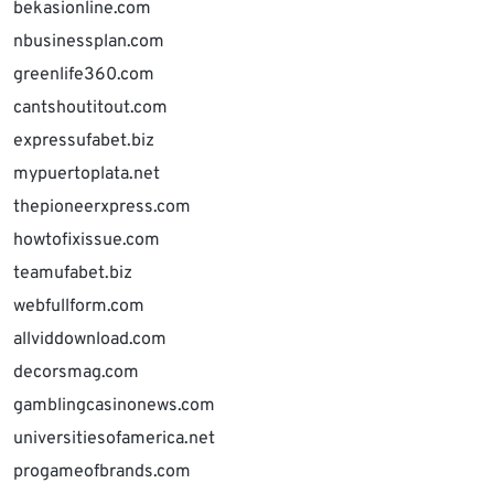
bekasionline.com
nbusinessplan.com
greenlife360.com
cantshoutitout.com
expressufabet.biz
mypuertoplata.net
thepioneerxpress.com
howtofixissue.com
teamufabet.biz
webfullform.com
allviddownload.com
decorsmag.com
gamblingcasinonews.com
universitiesofamerica.net
progameofbrands.com