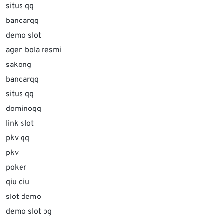
situs qq
bandarqq
demo slot
agen bola resmi
sakong
bandarqq
situs qq
dominoqq
link slot
pkv qq
pkv
poker
qiu qiu
slot demo
demo slot pg