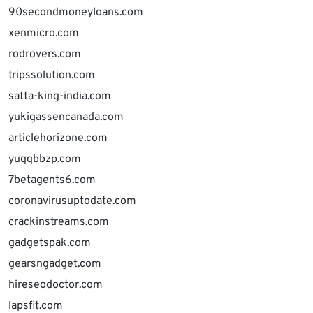
90secondmoneyloans.com
xenmicro.com
rodrovers.com
tripssolution.com
satta-king-india.com
yukigassencanada.com
articlehorizone.com
yuqqbbzp.com
7betagents6.com
coronavirusuptodate.com
crackinstreams.com
gadgetspak.com
gearsngadget.com
hireseodoctor.com
lapsfit.com