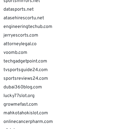
sportsmirrors.net
datasports.net
atasehirescortu.net
engineeringtechub.com
jerryescorts.com
attorneylegal.co
voomb.com
techgadgetpoint.com
tvsportsguide24.com
sportsreviews24.com
dubai360blog.com
lucky77slot.org
growmefast.com
mahkotahokislot.com
onlinecancerpharm.com