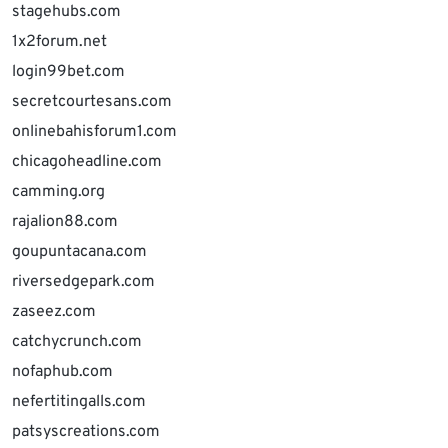
stagehubs.com
1x2forum.net
login99bet.com
secretcourtesans.com
onlinebahisforum1.com
chicagoheadline.com
camming.org
rajalion88.com
goupuntacana.com
riversedgepark.com
zaseez.com
catchycrunch.com
nofaphub.com
nefertitingalls.com
patsyscreations.com