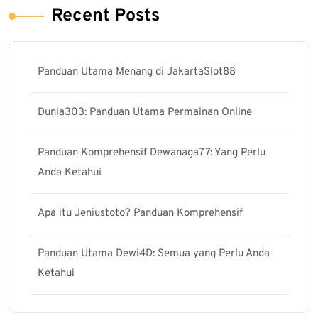
Recent Posts
Panduan Utama Menang di JakartaSlot88
Dunia303: Panduan Utama Permainan Online
Panduan Komprehensif Dewanaga77: Yang Perlu
Anda Ketahui
Apa itu Jeniustoto? Panduan Komprehensif
Panduan Utama Dewi4D: Semua yang Perlu Anda
Ketahui