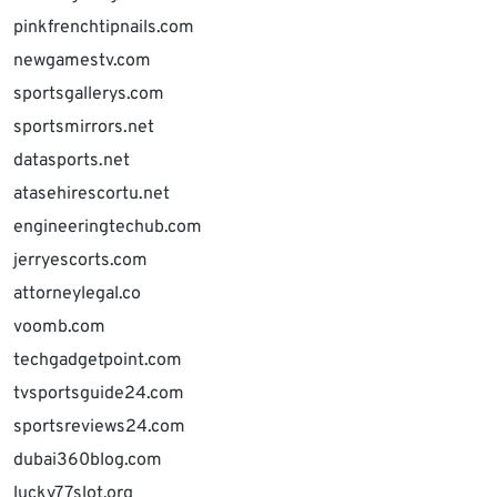
pinkfrenchtipnails.com
newgamestv.com
sportsgallerys.com
sportsmirrors.net
datasports.net
atasehirescortu.net
engineeringtechub.com
jerryescorts.com
attorneylegal.co
voomb.com
techgadgetpoint.com
tvsportsguide24.com
sportsreviews24.com
dubai360blog.com
lucky77slot.org