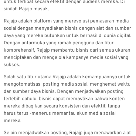
untuk terlibat secara efektif dengan audiens mereka. Di
sinilah Rajajp masuk.
Rajajp adalah platform yang merevolusi pemasaran media
sosial dengan menyediakan bisnis dengan alat dan sumber
daya yang mereka butuhkan untuk berhasil di dunia digital.
Dengan antarmuka yang ramah pengguna dan fitur
komprehensif, Rajajp membantu bisnis dari semua ukuran
menciptakan dan mengelola kampanye media sosial yang
sukses.
Salah satu fitur utama Rajajp adalah kemampuannya untuk
mengotomatisasi posting media sosial, menghemat waktu
dan sumber daya bisnis. Dengan menjadwalkan posting
terlebih dahulu, bisnis dapat memastikan bahwa konten
mereka dibagikan secara konsisten dan efektif, tanpa
harus terus -menerus memantau akun media sosial
mereka.
Selain menjadwalkan posting, Rajajp juga menawarkan alat