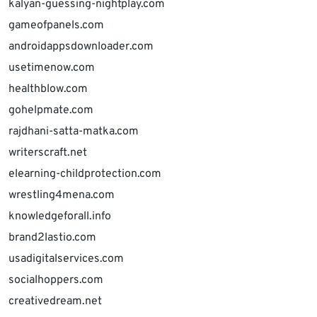
kalyan-guessing-nightplay.com
gameofpanels.com
androidappsdownloader.com
usetimenow.com
healthblow.com
gohelpmate.com
rajdhani-satta-matka.com
writerscraft.net
elearning-childprotection.com
wrestling4mena.com
knowledgeforall.info
brand2lastio.com
usadigitalservices.com
socialhoppers.com
creativedream.net