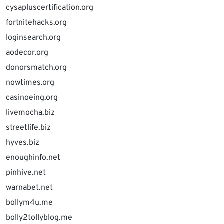
cysapluscertification.org
fortnitehacks.org
loginsearch.org
aodecor.org
donorsmatch.org
nowtimes.org
casinoeing.org
livemocha.biz
streetlife.biz
hyves.biz
enoughinfo.net
pinhive.net
warnabet.net
bollym4u.me
bolly2tollyblog.me