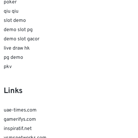
poker
qiu qiu
slot demo
demo slot pg
demo slot gacor
live draw hk
pg demo
pkv
Links
uae-times.com
gamerifys.com
inspiratif.net