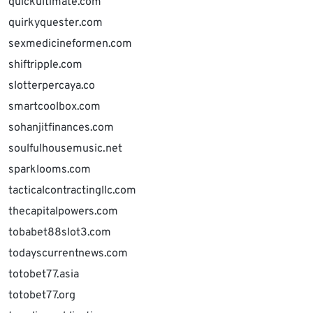
quickultimate.com
quirkyquester.com
sexmedicineformen.com
shiftripple.com
slotterpercaya.co
smartcoolbox.com
sohanjitfinances.com
soulfulhousemusic.net
sparklooms.com
tacticalcontractingllc.com
thecapitalpowers.com
tobabet88slot3.com
todayscurrentnews.com
totobet77.asia
totobet77.org