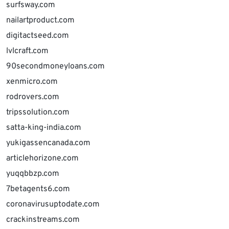
surfsway.com
nailartproduct.com
digitactseed.com
lvlcraft.com
90secondmoneyloans.com
xenmicro.com
rodrovers.com
tripssolution.com
satta-king-india.com
yukigassencanada.com
articlehorizone.com
yuqqbbzp.com
7betagents6.com
coronavirusuptodate.com
crackinstreams.com