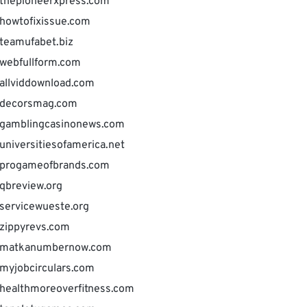
thepioneerxpress.com
howtofixissue.com
teamufabet.biz
webfullform.com
allviddownload.com
decorsmag.com
gamblingcasinonews.com
universitiesofamerica.net
progameofbrands.com
qbreview.org
servicewueste.org
zippyrevs.com
matkanumbernow.com
myjobcirculars.com
healthmoreoverfitness.com