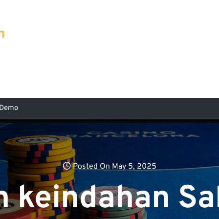
n
 Demo
Posted On May 5, 2025
 keindahan Sa