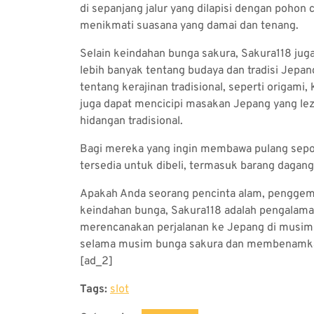
di sepanjang jalur yang dilapisi dengan pohon
menikmati suasana yang damai dan tenang.
Selain keindahan bunga sakura, Sakura118 ju
lebih banyak tentang budaya dan tradisi Jepa
tentang kerajinan tradisional, seperti origami
juga dapat mencicipi masakan Jepang yang le
hidangan tradisional.
Bagi mereka yang ingin membawa pulang sepot
tersedia untuk dibeli, termasuk barang daganga
Apakah Anda seorang pencinta alam, penggem
keindahan bunga, Sakura118 adalah pengalaman 
merencanakan perjalanan ke Jepang di musim
selama musim bunga sakura dan membenamkan
[ad_2]
Tags:
slot