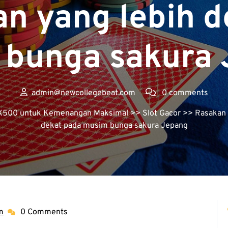
n yang lebih d
bunga sakura
admin@newcollegebeat.com
0 comments
ot X500 untuk Kemenangan Maksimal
>>
Slot Gacor
>> Rasakan 
dekat pada musim bunga sakura Jepang
m
0 Comments
admin@newcollegebeat.com