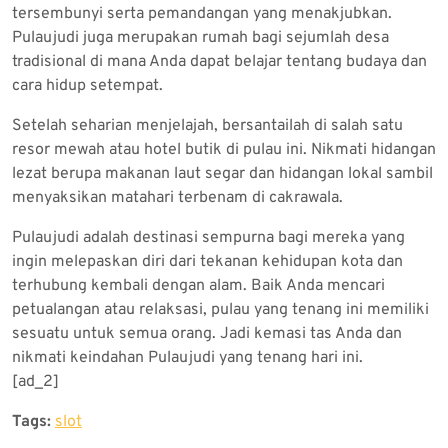
tersembunyi serta pemandangan yang menakjubkan.
Pulaujudi juga merupakan rumah bagi sejumlah desa
tradisional di mana Anda dapat belajar tentang budaya dan
cara hidup setempat.
Setelah seharian menjelajah, bersantailah di salah satu
resor mewah atau hotel butik di pulau ini. Nikmati hidangan
lezat berupa makanan laut segar dan hidangan lokal sambil
menyaksikan matahari terbenam di cakrawala.
Pulaujudi adalah destinasi sempurna bagi mereka yang
ingin melepaskan diri dari tekanan kehidupan kota dan
terhubung kembali dengan alam. Baik Anda mencari
petualangan atau relaksasi, pulau yang tenang ini memiliki
sesuatu untuk semua orang. Jadi kemasi tas Anda dan
nikmati keindahan Pulaujudi yang tenang hari ini.
[ad_2]
Tags:
slot