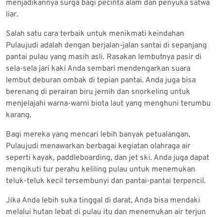
menjadikannya surga bagi pecinta alam dan penyuka satwa
liar.
Salah satu cara terbaik untuk menikmati keindahan
Pulaujudi adalah dengan berjalan-jalan santai di sepanjang
pantai pulau yang masih asli. Rasakan lembutnya pasir di
sela-sela jari kaki Anda sembari mendengarkan suara
lembut deburan ombak di tepian pantai. Anda juga bisa
berenang di perairan biru jernih dan snorkeling untuk
menjelajahi warna-warni biota laut yang menghuni terumbu
karang.
Bagi mereka yang mencari lebih banyak petualangan,
Pulaujudi menawarkan berbagai kegiatan olahraga air
seperti kayak, paddleboarding, dan jet ski. Anda juga dapat
mengikuti tur perahu keliling pulau untuk menemukan
teluk-teluk kecil tersembunyi dan pantai-pantai terpencil.
Jika Anda lebih suka tinggal di darat, Anda bisa mendaki
melalui hutan lebat di pulau itu dan menemukan air terjun