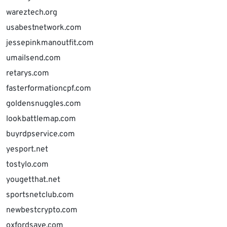
wareztech.org
usabestnetwork.com
jessepinkmanoutfit.com
umailsend.com
retarys.com
fasterformationcpf.com
goldensnuggles.com
lookbattlemap.com
buyrdpservice.com
yesport.net
tostylo.com
yougetthat.net
sportsnetclub.com
newbestcrypto.com
oxfordsave.com