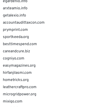
egardenio.info
arxteamio.info
getalexio.info
accountaudittaxcon.com
prymprint.com
sportkeeda.org
besttimespend.com
careandcure.biz
cogniyo.com
easymagazines.org
hirfanjilasmi.com
hometricks.org
leathercraftpro.com
microgridpower.org
mixiqo.com