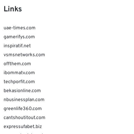
Links
uae-times.com
gamerifys.com
inspiratif.net
vsmsnetworks.com
offthem.com
ibommatv.com
techporfit.com
bekasionline.com
nbusinessplan.com
greenlife360.com
cantshoutitout.com
expressufabet.biz