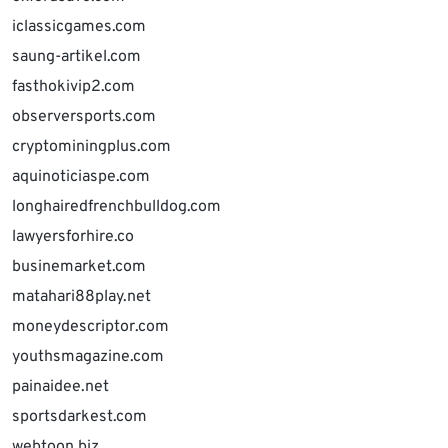
iclassicgames.com
saung-artikel.com
fasthokivip2.com
observersports.com
cryptominingplus.com
aquinoticiaspe.com
longhairedfrenchbulldog.com
lawyersforhire.co
businemarket.com
matahari88play.net
moneydescriptor.com
youthsmagazine.com
painaidee.net
sportsdarkest.com
webtoon.biz