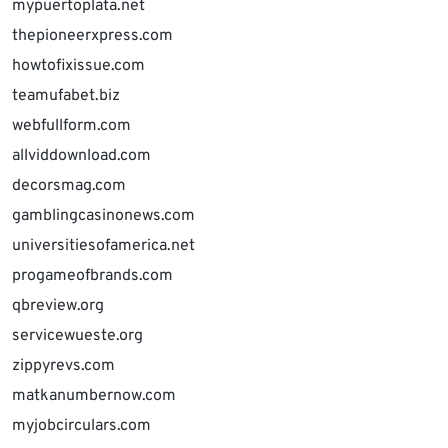
mypuertoplata.net
thepioneerxpress.com
howtofixissue.com
teamufabet.biz
webfullform.com
allviddownload.com
decorsmag.com
gamblingcasinonews.com
universitiesofamerica.net
progameofbrands.com
qbreview.org
servicewueste.org
zippyrevs.com
matkanumbernow.com
myjobcirculars.com