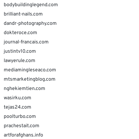
bodybuildinglegend.com
brilliant-nails.com
dandr-photography.com
dokteroce.com
journal-francais.com
justintv10.com
lawyerule.com
mediamingleseaco.com
mtsmarketingblog.com
nghekiemtien.com
wasirku.com
tejas24.com
poolturbo.com
prachestait.com
artforafghans.info