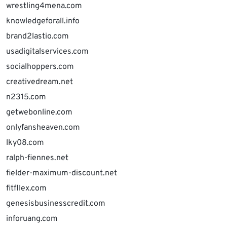
wrestling4mena.com
knowledgeforall.info
brand2lastio.com
usadigitalservices.com
socialhoppers.com
creativedream.net
n2315.com
getwebonline.com
onlyfansheaven.com
lky08.com
ralph-fiennes.net
fielder-maximum-discount.net
fitfllex.com
genesisbusinesscredit.com
inforuang.com