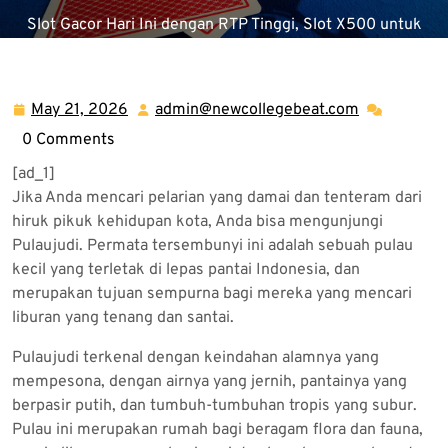
Slot Gacor Hari Ini dengan RTP Tinggi, Slot X500 untuk
Kemenangan Maksimal
>>
Slot Gacor
>> Rasakan
Keindahan Tenang Pulaujudi: Liburan Tenang dari Kota
May 21, 2026
admin@newcollegebeat.com
May
admin@newc
21,
0 Comments
2026
[ad_1]
Jika Anda mencari pelarian yang damai dan tenteram dari
hiruk pikuk kehidupan kota, Anda bisa mengunjungi
Pulaujudi. Permata tersembunyi ini adalah sebuah pulau
kecil yang terletak di lepas pantai Indonesia, dan
merupakan tujuan sempurna bagi mereka yang mencari
liburan yang tenang dan santai.
Pulaujudi terkenal dengan keindahan alamnya yang
mempesona, dengan airnya yang jernih, pantainya yang
berpasir putih, dan tumbuh-tumbuhan tropis yang subur.
Pulau ini merupakan rumah bagi beragam flora dan fauna,