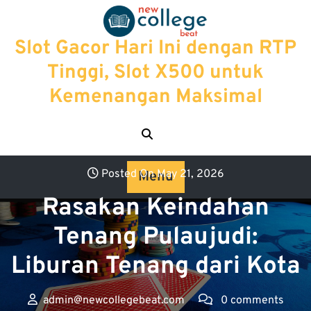
Skip
to
content
Slot Gacor Hari Ini dengan RTP
Tinggi, Slot X500 untuk
Kemenangan Maksimal
Posted On May 21, 2026
Menu
Rasakan Keindahan
Tenang Pulaujudi:
Liburan Tenang dari Kota
admin@newcollegebeat.com
0 comments