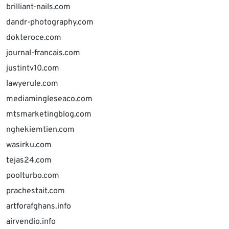
brilliant-nails.com
dandr-photography.com
dokteroce.com
journal-francais.com
justintv10.com
lawyerule.com
mediamingleseaco.com
mtsmarketingblog.com
nghekiemtien.com
wasirku.com
tejas24.com
poolturbo.com
prachestait.com
artforafghans.info
airvendio.info