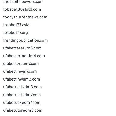
thecapitalpowers.com
tobabet88slot3.com
todayscurrentnews.com
totobet77.asia
totobet77.org
trendingpublication.com
ufabettererum3.com
ufabettermentm4.com
ufabettersum7.com
ufabettinwm7.com
ufabettinwum3.com
ufabetunitedm3.com
ufabetunitedm7.com
ufabetuskedm7.com
ufabetutoredm3.com