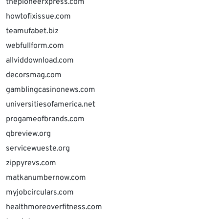
thepioneerxpress.com
howtofixissue.com
teamufabet.biz
webfullform.com
allviddownload.com
decorsmag.com
gamblingcasinonews.com
universitiesofamerica.net
progameofbrands.com
qbreview.org
servicewueste.org
zippyrevs.com
matkanumbernow.com
myjobcirculars.com
healthmoreoverfitness.com