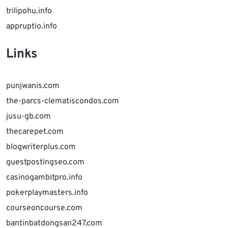
trilipohu.info
appruptio.info
Links
punjwanis.com
the-parcs-clematiscondos.com
jusu-gb.com
thecarepet.com
blogwriterplus.com
guestpostingseo.com
casinogambitpro.info
pokerplaymasters.info
courseoncourse.com
bantinbatdongsan247.com