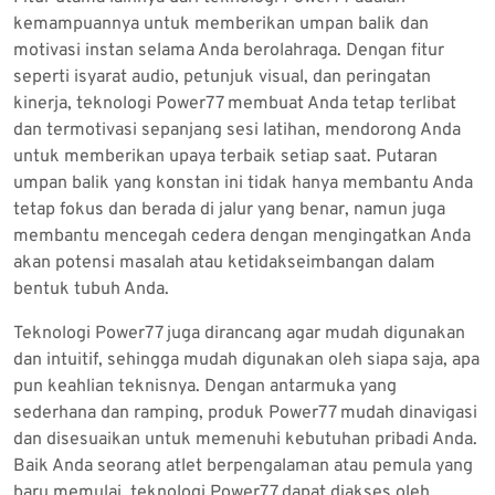
kemampuannya untuk memberikan umpan balik dan
motivasi instan selama Anda berolahraga. Dengan fitur
seperti isyarat audio, petunjuk visual, dan peringatan
kinerja, teknologi Power77 membuat Anda tetap terlibat
dan termotivasi sepanjang sesi latihan, mendorong Anda
untuk memberikan upaya terbaik setiap saat. Putaran
umpan balik yang konstan ini tidak hanya membantu Anda
tetap fokus dan berada di jalur yang benar, namun juga
membantu mencegah cedera dengan mengingatkan Anda
akan potensi masalah atau ketidakseimbangan dalam
bentuk tubuh Anda.
Teknologi Power77 juga dirancang agar mudah digunakan
dan intuitif, sehingga mudah digunakan oleh siapa saja, apa
pun keahlian teknisnya. Dengan antarmuka yang
sederhana dan ramping, produk Power77 mudah dinavigasi
dan disesuaikan untuk memenuhi kebutuhan pribadi Anda.
Baik Anda seorang atlet berpengalaman atau pemula yang
baru memulai, teknologi Power77 dapat diakses oleh