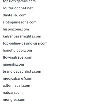
topslotxgames.com
routerloggnet.net
dantella6.com
slotsgamesone.com
hispinzone.com
kalyanbazarnights.com
top-online-casino-usa.com
honghuidoor.com
flowingtravel.com
nineniki.com
brandiospecialists.com
medicalcare7.com
adtennaball.com
nabzah.com
mongive.com