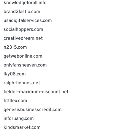
knowledgeforall.info
brand2lastio.com
usadigitalservices.com
socialhoppers.com
creativedream.net
n2315.com
getwebonline.com
onlyfansheaven.com
lky08.com
ralph-fiennes.net
fielder-maximum-discount.net
fitfllex.com
genesisbusinesscredit.com
inforuang.com
kindsmarket.com