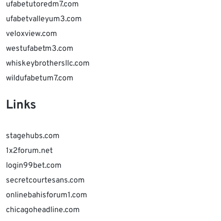
ufabetutoredm7.com
ufabetvalleyum3.com
veloxview.com
westufabetm3.com
whiskeybrothersllc.com
wildufabetum7.com
Links
stagehubs.com
1x2forum.net
login99bet.com
secretcourtesans.com
onlinebahisforum1.com
chicagoheadline.com