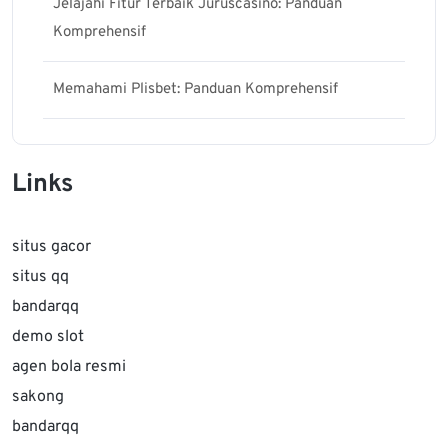
Jelajahi Fitur Terbaik Juruscasino: Panduan
Komprehensif
Memahami Plisbet: Panduan Komprehensif
Links
situs gacor
situs qq
bandarqq
demo slot
agen bola resmi
sakong
bandarqq