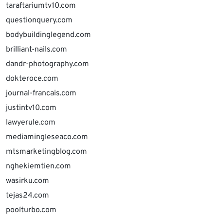
taraftariumtv10.com
questionquery.com
bodybuildinglegend.com
brilliant-nails.com
dandr-photography.com
dokteroce.com
journal-francais.com
justintv10.com
lawyerule.com
mediamingleseaco.com
mtsmarketingblog.com
nghekiemtien.com
wasirku.com
tejas24.com
poolturbo.com