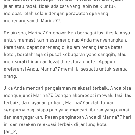
jalan atau rapat, tidak ada cara yang lebih baik untuk
melepas lelah selain dengan perawatan spa yang
menenangkan di Marina77.
Selain spa, Marina77 menawarkan berbagai fasilitas lainnya
untuk memastikan masa menginap Anda menyenangkan.
Para tamu dapat berenang di kolam renang tanpa batas
hotel, berolahraga di pusat kebugaran yang canggih, atau
menikmati hidangan lezat di restoran hotel. Apapun
preferensi Anda, Marina77 memiliki sesuatu untuk semua
orang.
Jika Anda mencari pengalaman relaksasi terbaik, Anda bisa
mengunjungi Marina77. Dengan akomodasi mewah, fasilitas
terbaik, dan layanan pribadi, Marina77 adalah tujuan
sempurna bagi siapa pun yang mencari liburan yang damai
dan menyegarkan. Pesan penginapan Anda di Marina77 hari
ini dan rasakan relaksasi terbaik di jantung kota.
[ad_2]