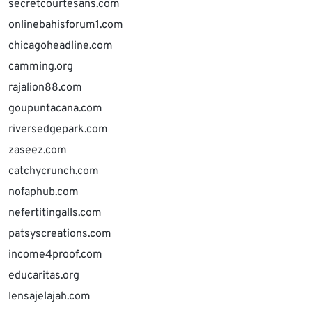
secretcourtesans.com
onlinebahisforum1.com
chicagoheadline.com
camming.org
rajalion88.com
goupuntacana.com
riversedgepark.com
zaseez.com
catchycrunch.com
nofaphub.com
nefertitingalls.com
patsyscreations.com
income4proof.com
educaritas.org
lensajelajah.com