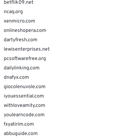
betflik09.net
ncaq.org
xenmicro.com
onlineshopera.com
dartyfresh.com
lewisenterprises.net
pcsoftwarefree.org
dailylinking.com
dnafyx.com
giocolenuvole.com
iyouessential.com
withloveamity.com
youlearncode.com
fxyatirim.com
abbuguide.com