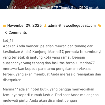
Slot Gacor Hari Ini dengan RTP Tinggi, Slot X500 untuk
Kemenangan Maksimal
>>
Slot Gacor
>> Rasakan
Relaksasi Terbaik di Marina77: Rumah Anda Saat Jauh dari
Rumah
November 29, 2025
admin@newcollegebeat.com
November
admi
29,
0 Comments
2025
[ad_1]
Apakah Anda mencari pelarian mewah dan tenang dari
kesibukan Anda? Kunjungi Marina77, permata tersembunyi
yang terletak di jantung kota yang ramai. Dengan
suasananya yang tenang dan fasilitas terbaik, Marina77
menawarkan kepada para tamu pengalaman relaksasi
terbaik yang akan membuat Anda merasa diremajakan dan
disegarkan.
Marina77 adalah hotel butik yang bangga menyediakan
tamunya seperti rumah kedua. Dari saat Anda melangkah
melewati pintu, Anda akan disambut dengan