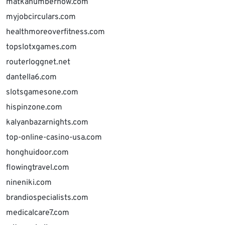
matkanumbernow.com
myjobcirculars.com
healthmoreoverfitness.com
topslotxgames.com
routerloggnet.net
dantella6.com
slotsgamesone.com
hispinzone.com
kalyanbazarnights.com
top-online-casino-usa.com
honghuidoor.com
flowingtravel.com
nineniki.com
brandiospecialists.com
medicalcare7.com