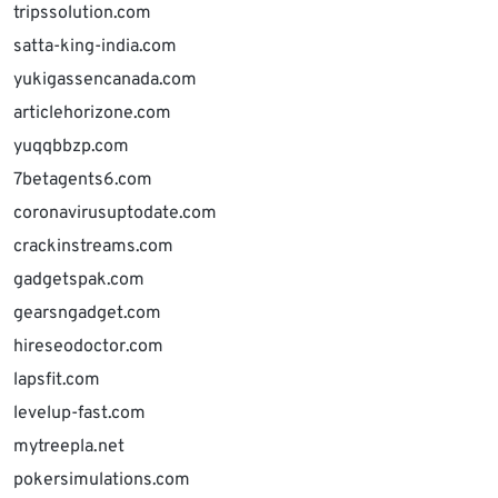
tripssolution.com
satta-king-india.com
yukigassencanada.com
articlehorizone.com
yuqqbbzp.com
7betagents6.com
coronavirusuptodate.com
crackinstreams.com
gadgetspak.com
gearsngadget.com
hireseodoctor.com
lapsfit.com
levelup-fast.com
mytreepla.net
pokersimulations.com