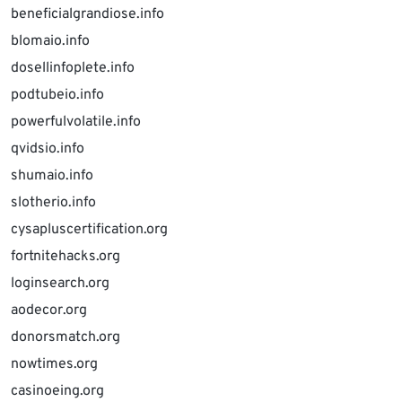
beneficialgrandiose.info
blomaio.info
dosellinfoplete.info
podtubeio.info
powerfulvolatile.info
qvidsio.info
shumaio.info
slotherio.info
cysapluscertification.org
fortnitehacks.org
loginsearch.org
aodecor.org
donorsmatch.org
nowtimes.org
casinoeing.org