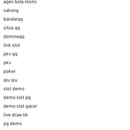
agen bola resmi
sakong
bandarqq
situs qq
dominoqq
link slot
pkv qq
pkv
poker
qiu qiu
slot demo
demo slot pg
demo slot gacor
live draw hk
pg demo