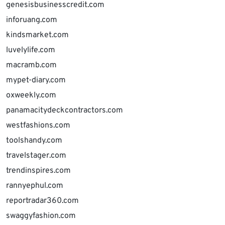
genesisbusinesscredit.com
inforuang.com
kindsmarket.com
luvelylife.com
macramb.com
mypet-diary.com
oxweekly.com
panamacitydeckcontractors.com
westfashions.com
toolshandy.com
travelstager.com
trendinspires.com
rannyephul.com
reportradar360.com
swaggyfashion.com