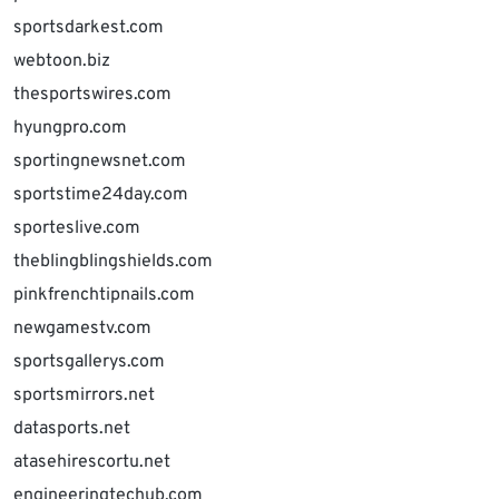
sportsdarkest.com
webtoon.biz
thesportswires.com
hyungpro.com
sportingnewsnet.com
sportstime24day.com
sporteslive.com
theblingblingshields.com
pinkfrenchtipnails.com
newgamestv.com
sportsgallerys.com
sportsmirrors.net
datasports.net
atasehirescortu.net
engineeringtechub.com