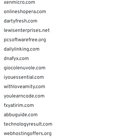
xenmicro.com
onlineshopera.com
dartyfresh.com
lewisenterprises.net
pcsoftwarefree.org
dailylinking.com
dnafyx.com
giocolenuvole.com
iyouessential.com
withloveamity.com
youlearncode.com
fxyatirim.com
abbuguide.com
technologyresult.com
webhostingoffers.org