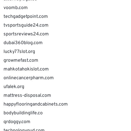
voomb.com
techgadgetpoint.com
tvsportsguide24.com
sportsreviews24.com
dubai360blog.com
lucky77slot.org
growmefast.com
mahkotahokislot.com
onlinecancerpharm.com
ufalek.org
mattress-disposal.com
happyflooringandcabinets.com
bodybuildinglife.co
qrdoggy.com
technologygud.com