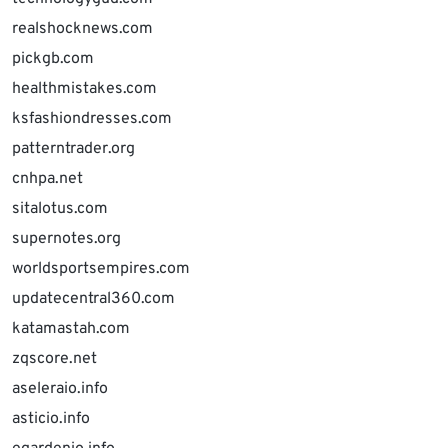
realshocknews.com
pickgb.com
healthmistakes.com
ksfashiondresses.com
patterntrader.org
cnhpa.net
sitalotus.com
supernotes.org
worldsportsempires.com
updatecentral360.com
katamastah.com
zqscore.net
aseleraio.info
asticio.info