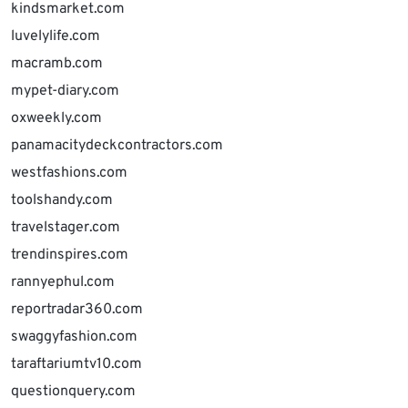
kindsmarket.com
luvelylife.com
macramb.com
mypet-diary.com
oxweekly.com
panamacitydeckcontractors.com
westfashions.com
toolshandy.com
travelstager.com
trendinspires.com
rannyephul.com
reportradar360.com
swaggyfashion.com
taraftariumtv10.com
questionquery.com