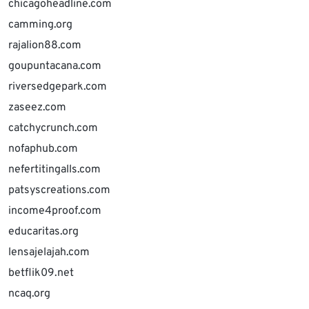
chicagoheadline.com
camming.org
rajalion88.com
goupuntacana.com
riversedgepark.com
zaseez.com
catchycrunch.com
nofaphub.com
nefertitingalls.com
patsyscreations.com
income4proof.com
educaritas.org
lensajelajah.com
betflik09.net
ncaq.org