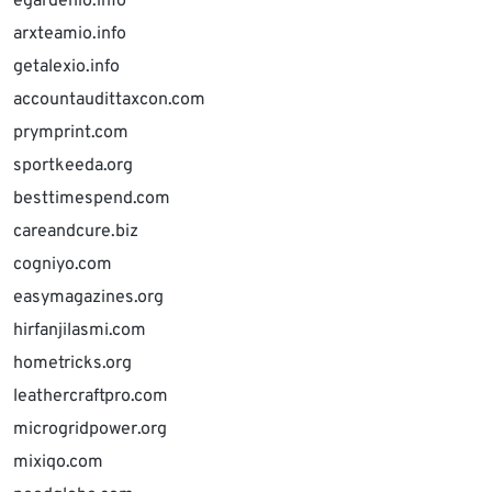
egardenio.info
arxteamio.info
getalexio.info
accountaudittaxcon.com
prymprint.com
sportkeeda.org
besttimespend.com
careandcure.biz
cogniyo.com
easymagazines.org
hirfanjilasmi.com
hometricks.org
leathercraftpro.com
microgridpower.org
mixiqo.com