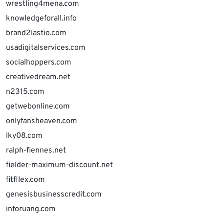
wrestling4mena.com
knowledgeforall.info
brand2lastio.com
usadigitalservices.com
socialhoppers.com
creativedream.net
n2315.com
getwebonline.com
onlyfansheaven.com
lky08.com
ralph-fiennes.net
fielder-maximum-discount.net
fitfllex.com
genesisbusinesscredit.com
inforuang.com