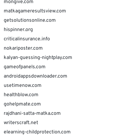
mongive.com
matkagameresultsview.com
getsolutionsonline.com
hispinner.org
criticalinsurance.info
nokariposter.com
kalyan-guessing-nightplay.com
gameofpanels.com
androidappsdownloader.com
usetimenow.com
healthblow.com
gohelpmate.com
rajdhani-satta-matka.com
writerscraft.net
elearning-childprotection.com