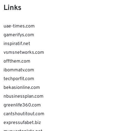
Links
uae-times.com
gamerifys.com
inspiratif.net
vsmsnetworks.com
offthem.com
ibommatv.com
techporfit.com
bekasionline.com
nbusinessplan.com
greenlife360.com
cantshoutitout.com
expressufabet.biz