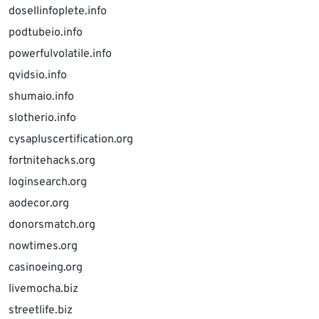
dosellinfoplete.info
podtubeio.info
powerfulvolatile.info
qvidsio.info
shumaio.info
slotherio.info
cysapluscertification.org
fortnitehacks.org
loginsearch.org
aodecor.org
donorsmatch.org
nowtimes.org
casinoeing.org
livemocha.biz
streetlife.biz