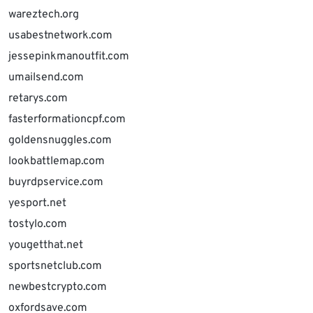
wareztech.org
usabestnetwork.com
jessepinkmanoutfit.com
umailsend.com
retarys.com
fasterformationcpf.com
goldensnuggles.com
lookbattlemap.com
buyrdpservice.com
yesport.net
tostylo.com
yougetthat.net
sportsnetclub.com
newbestcrypto.com
oxfordsave.com