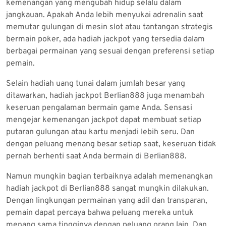
kemenangan yang mengubah hidup selalu dalam
jangkauan. Apakah Anda lebih menyukai adrenalin saat
memutar gulungan di mesin slot atau tantangan strategis
bermain poker, ada hadiah jackpot yang tersedia dalam
berbagai permainan yang sesuai dengan preferensi setiap
pemain.
Selain hadiah uang tunai dalam jumlah besar yang
ditawarkan, hadiah jackpot Berlian888 juga menambah
keseruan pengalaman bermain game Anda. Sensasi
mengejar kemenangan jackpot dapat membuat setiap
putaran gulungan atau kartu menjadi lebih seru. Dan
dengan peluang menang besar setiap saat, keseruan tidak
pernah berhenti saat Anda bermain di Berlian888.
Namun mungkin bagian terbaiknya adalah memenangkan
hadiah jackpot di Berlian888 sangat mungkin dilakukan.
Dengan lingkungan permainan yang adil dan transparan,
pemain dapat percaya bahwa peluang mereka untuk
menang sama tingginya dengan peluang orang lain. Dan