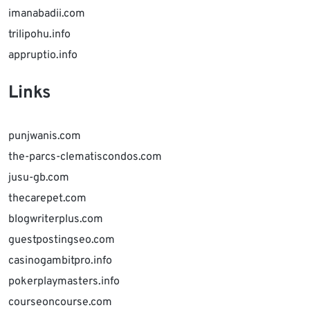
imanabadii.com
trilipohu.info
appruptio.info
Links
punjwanis.com
the-parcs-clematiscondos.com
jusu-gb.com
thecarepet.com
blogwriterplus.com
guestpostingseo.com
casinogambitpro.info
pokerplaymasters.info
courseoncourse.com