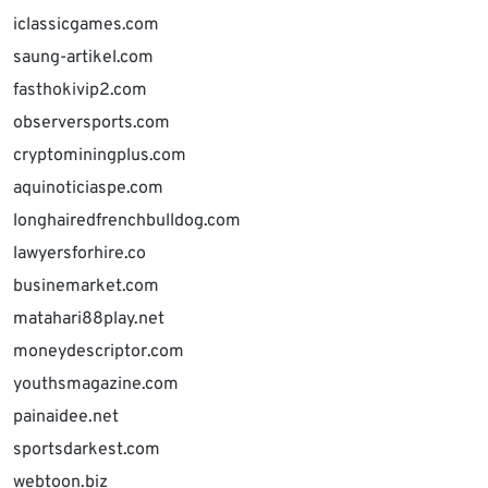
iclassicgames.com
saung-artikel.com
fasthokivip2.com
observersports.com
cryptominingplus.com
aquinoticiaspe.com
longhairedfrenchbulldog.com
lawyersforhire.co
businemarket.com
matahari88play.net
moneydescriptor.com
youthsmagazine.com
painaidee.net
sportsdarkest.com
webtoon.biz