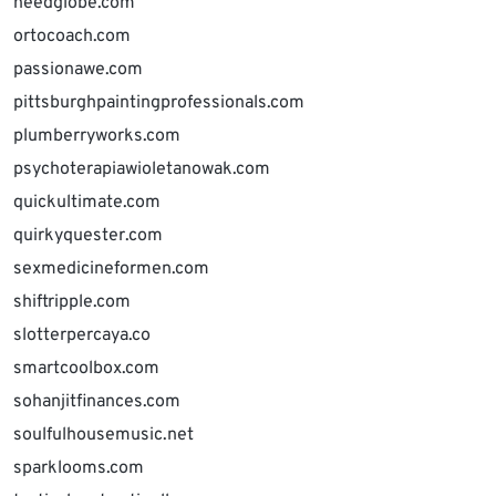
needglobe.com
ortocoach.com
passionawe.com
pittsburghpaintingprofessionals.com
plumberryworks.com
psychoterapiawioletanowak.com
quickultimate.com
quirkyquester.com
sexmedicineformen.com
shiftripple.com
slotterpercaya.co
smartcoolbox.com
sohanjitfinances.com
soulfulhousemusic.net
sparklooms.com