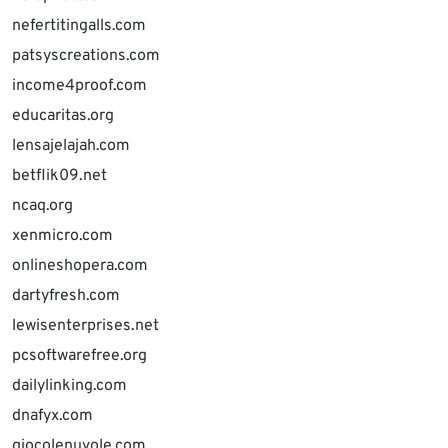
nefertitingalls.com
patsyscreations.com
income4proof.com
educaritas.org
lensajelajah.com
betflik09.net
ncaq.org
xenmicro.com
onlineshopera.com
dartyfresh.com
lewisenterprises.net
pcsoftwarefree.org
dailylinking.com
dnafyx.com
giocolenuvole.com