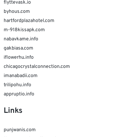
flyttevask.io
byhous.com
hartfordplazahotel.com
m-918kissapk.com
nabavkame.info
gakbiasa.com
iflowerhu.info
chicagocrystalconnection.com
imanabadii.com
trilipohu.info
appruptio.info
Links
punjwanis.com