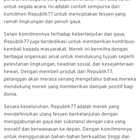
untuk segala acara. Ini adalah contoh sempurna dari
komitmen Republik77 untuk menciptakan fesyen yang
ramah lingkungan dan penuh gaya.
Selain komitmennya terhadap keberlanjutan dan gaya,
Republik77 juga berdedikasi untuk memberikan kontribusi
kembali kepada masyarakat. Merek ini bermitra dengan
berbagai organisasi amal untuk mendukung tujuan seperti
pelestarian lingkungan, keadilan sosial, dan kesejahteraan
hewan. Dengan membeli produk dari Republik77,
pelanggan akan merasa senang mengetahui bahwa mereka
mendukung merek yang memberikan dampak positif bagi
dunia.
Secara keseluruhan, Republik77 adalah merek yang
mendefinisikan ulang fesyen berkelanjutan dengan
menggabungkan gaya dan substansi dengan cara yang
inovatif dan berwawasan ke depan. Dengan komitmennya
untuk menggunakan bahan-bahan berkualitas tinggi dan