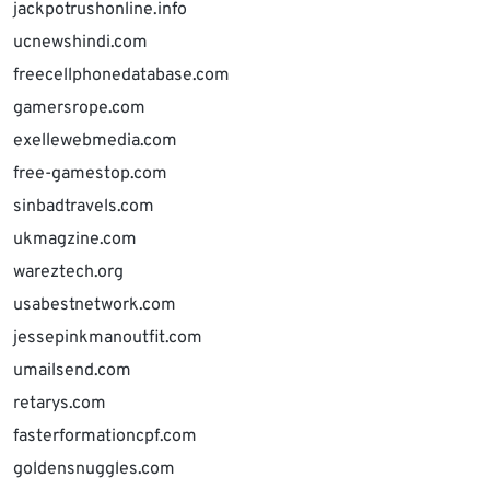
jackpotrushonline.info
ucnewshindi.com
freecellphonedatabase.com
gamersrope.com
exellewebmedia.com
free-gamestop.com
sinbadtravels.com
ukmagzine.com
wareztech.org
usabestnetwork.com
jessepinkmanoutfit.com
umailsend.com
retarys.com
fasterformationcpf.com
goldensnuggles.com