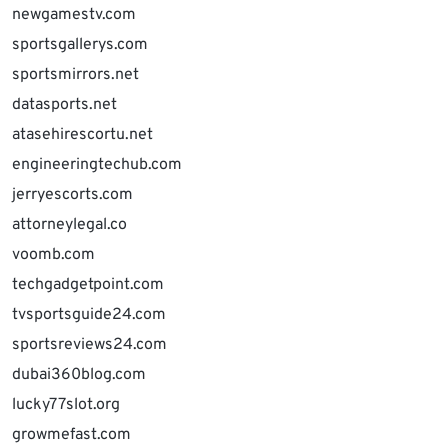
newgamestv.com
sportsgallerys.com
sportsmirrors.net
datasports.net
atasehirescortu.net
engineeringtechub.com
jerryescorts.com
attorneylegal.co
voomb.com
techgadgetpoint.com
tvsportsguide24.com
sportsreviews24.com
dubai360blog.com
lucky77slot.org
growmefast.com