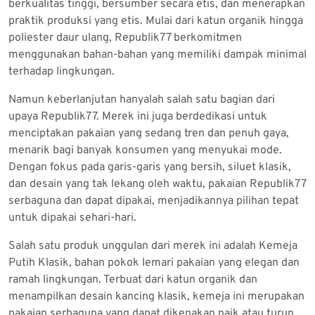
berkualitas tinggi, bersumber secara etis, dan menerapkan
praktik produksi yang etis. Mulai dari katun organik hingga
poliester daur ulang, Republik77 berkomitmen
menggunakan bahan-bahan yang memiliki dampak minimal
terhadap lingkungan.
Namun keberlanjutan hanyalah salah satu bagian dari
upaya Republik77. Merek ini juga berdedikasi untuk
menciptakan pakaian yang sedang tren dan penuh gaya,
menarik bagi banyak konsumen yang menyukai mode.
Dengan fokus pada garis-garis yang bersih, siluet klasik,
dan desain yang tak lekang oleh waktu, pakaian Republik77
serbaguna dan dapat dipakai, menjadikannya pilihan tepat
untuk dipakai sehari-hari.
Salah satu produk unggulan dari merek ini adalah Kemeja
Putih Klasik, bahan pokok lemari pakaian yang elegan dan
ramah lingkungan. Terbuat dari katun organik dan
menampilkan desain kancing klasik, kemeja ini merupakan
pakaian serbaguna yang dapat dikenakan naik atau turun