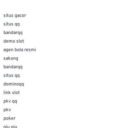
situs gacor
situs qq
bandarqq
demo slot
agen bola resmi
sakong
bandarqq
situs qq
dominoqq
link slot
pkv qq
pkv
poker
qiu qiu