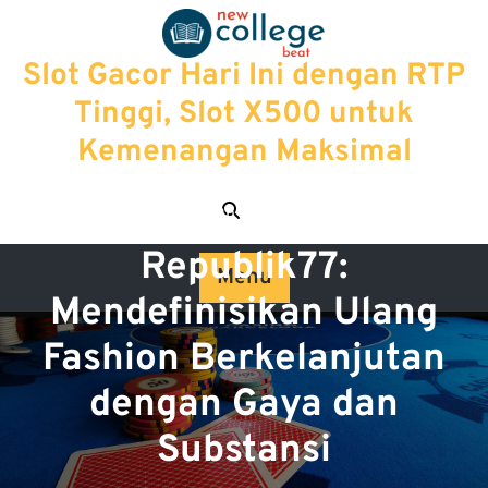
Skip
to
content
Slot Gacor Hari Ini dengan RTP
Tinggi, Slot X500 untuk
Kemenangan Maksimal
Posted On June 25, 2026
Republik77:
Menu
Mendefinisikan Ulang
Fashion Berkelanjutan
dengan Gaya dan
Substansi