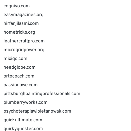
cogniyo.com
easymagazines.org
hirfanjilasmi.com
hometricks.org
leathercraftpro.com
microgridpower.org
mixiqo.com
needglobe.com
ortocoach.com
passionawe.com
pittsburghpaintingprofessionals.com
plumberryworks.com
psychoterapiawioletanowak.com
quickultimate.com
quirkyquester.com