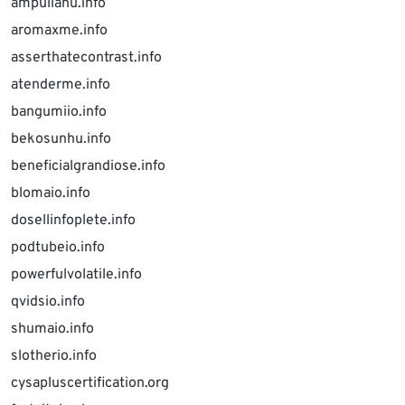
ampullahu.info
aromaxme.info
asserthatecontrast.info
atenderme.info
bangumiio.info
bekosunhu.info
beneficialgrandiose.info
blomaio.info
dosellinfoplete.info
podtubeio.info
powerfulvolatile.info
qvidsio.info
shumaio.info
slotherio.info
cysapluscertification.org