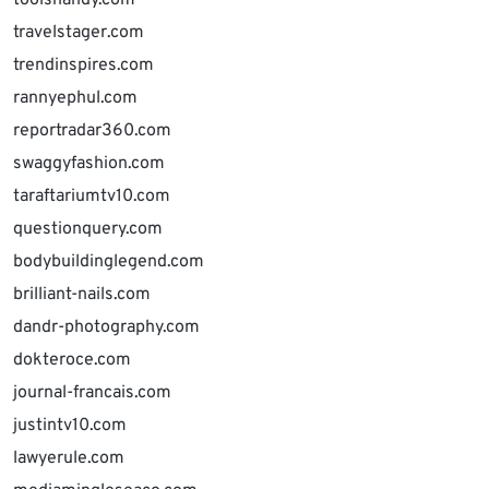
toolshandy.com
travelstager.com
trendinspires.com
rannyephul.com
reportradar360.com
swaggyfashion.com
taraftariumtv10.com
questionquery.com
bodybuildinglegend.com
brilliant-nails.com
dandr-photography.com
dokteroce.com
journal-francais.com
justintv10.com
lawyerule.com