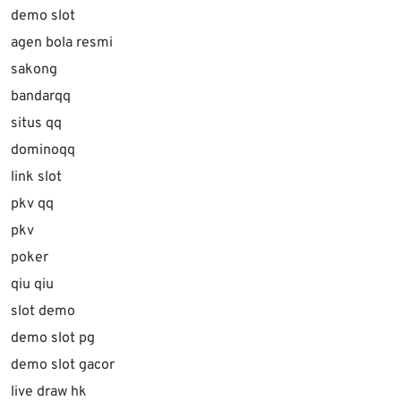
demo slot
agen bola resmi
sakong
bandarqq
situs qq
dominoqq
link slot
pkv qq
pkv
poker
qiu qiu
slot demo
demo slot pg
demo slot gacor
live draw hk