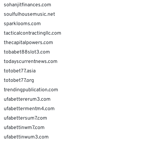
sohanjitfinances.com
soulfulhousemusic.net
sparklooms.com
tacticalcontractingllc.com
thecapitalpowers.com
tobabet88slot3.com
todayscurrentnews.com
totobet77.asia
totobet77.org
trendingpublication.com
ufabettererum3.com
ufabettermentm4.com
ufabettersum7.com
ufabettinwm7.com
ufabettinwum3.com