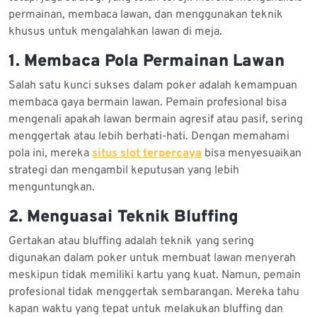
permainan, membaca lawan, dan menggunakan teknik
khusus untuk mengalahkan lawan di meja.
1. Membaca Pola Permainan Lawan
Salah satu kunci sukses dalam poker adalah kemampuan
membaca gaya bermain lawan. Pemain profesional bisa
mengenali apakah lawan bermain agresif atau pasif, sering
menggertak atau lebih berhati-hati. Dengan memahami
pola ini, mereka
situs slot terpercaya
bisa menyesuaikan
strategi dan mengambil keputusan yang lebih
menguntungkan.
2. Menguasai Teknik Bluffing
Gertakan atau bluffing adalah teknik yang sering
digunakan dalam poker untuk membuat lawan menyerah
meskipun tidak memiliki kartu yang kuat. Namun, pemain
profesional tidak menggertak sembarangan. Mereka tahu
kapan waktu yang tepat untuk melakukan bluffing dan