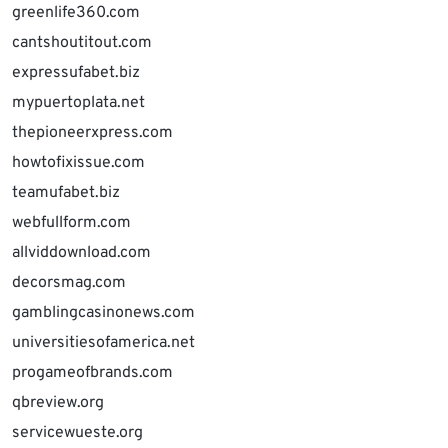
greenlife360.com
cantshoutitout.com
expressufabet.biz
mypuertoplata.net
thepioneerxpress.com
howtofixissue.com
teamufabet.biz
webfullform.com
allviddownload.com
decorsmag.com
gamblingcasinonews.com
universitiesofamerica.net
progameofbrands.com
qbreview.org
servicewueste.org