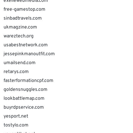
exellewebmedia.com
free-gamestop.com
sinbadtravels.com
ukmagzine.com
wareztech.org
usabestnetwork.com
jessepinkmanoutfit.com
umailsend.com
retarys.com
fasterformationcpf.com
goldensnuggles.com
lookbattlemap.com
buyrdpservice.com
yesport.net
tostylo.com