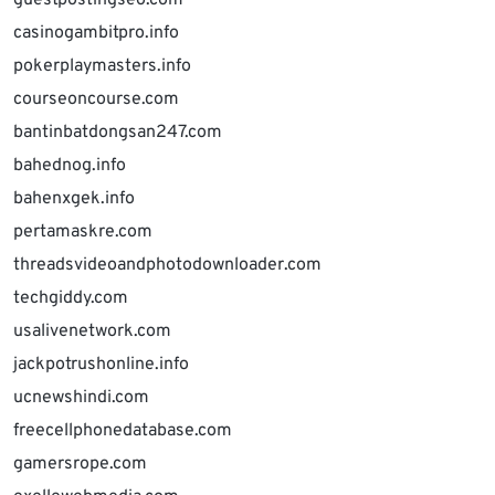
guestpostingseo.com
casinogambitpro.info
pokerplaymasters.info
courseoncourse.com
bantinbatdongsan247.com
bahednog.info
bahenxgek.info
pertamaskre.com
threadsvideoandphotodownloader.com
techgiddy.com
usalivenetwork.com
jackpotrushonline.info
ucnewshindi.com
freecellphonedatabase.com
gamersrope.com