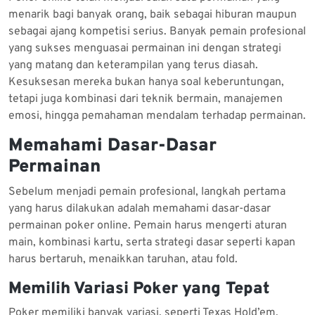
menarik bagi banyak orang, baik sebagai hiburan maupun
sebagai ajang kompetisi serius. Banyak pemain profesional
yang sukses menguasai permainan ini dengan strategi
yang matang dan keterampilan yang terus diasah.
Kesuksesan mereka bukan hanya soal keberuntungan,
tetapi juga kombinasi dari teknik bermain, manajemen
emosi, hingga pemahaman mendalam terhadap permainan.
Memahami Dasar-Dasar
Permainan
Sebelum menjadi pemain profesional, langkah pertama
yang harus dilakukan adalah memahami dasar-dasar
permainan poker online. Pemain harus mengerti aturan
main, kombinasi kartu, serta strategi dasar seperti kapan
harus bertaruh, menaikkan taruhan, atau fold.
Memilih Variasi Poker yang Tepat
Poker memiliki banyak variasi, seperti Texas Hold’em,