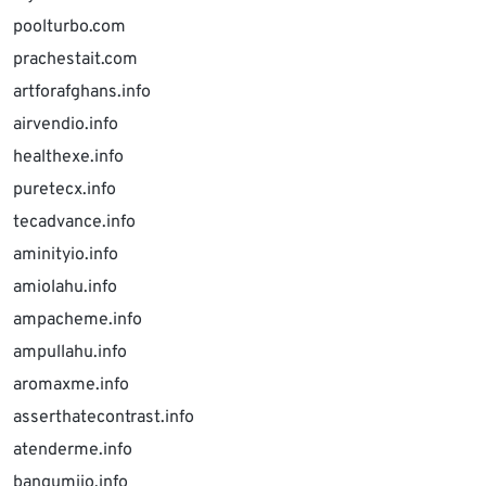
poolturbo.com
prachestait.com
artforafghans.info
airvendio.info
healthexe.info
puretecx.info
tecadvance.info
aminityio.info
amiolahu.info
ampacheme.info
ampullahu.info
aromaxme.info
asserthatecontrast.info
atenderme.info
bangumiio.info