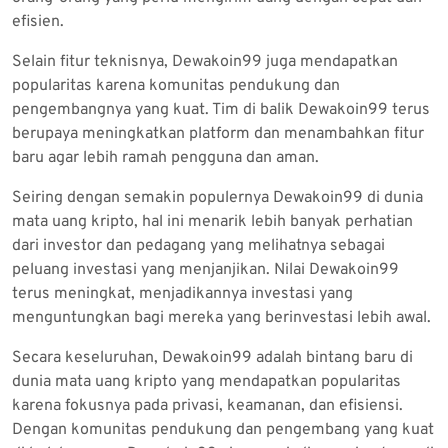
efisien.
Selain fitur teknisnya, Dewakoin99 juga mendapatkan
popularitas karena komunitas pendukung dan
pengembangnya yang kuat. Tim di balik Dewakoin99 terus
berupaya meningkatkan platform dan menambahkan fitur
baru agar lebih ramah pengguna dan aman.
Seiring dengan semakin populernya Dewakoin99 di dunia
mata uang kripto, hal ini menarik lebih banyak perhatian
dari investor dan pedagang yang melihatnya sebagai
peluang investasi yang menjanjikan. Nilai Dewakoin99
terus meningkat, menjadikannya investasi yang
menguntungkan bagi mereka yang berinvestasi lebih awal.
Secara keseluruhan, Dewakoin99 adalah bintang baru di
dunia mata uang kripto yang mendapatkan popularitas
karena fokusnya pada privasi, keamanan, dan efisiensi.
Dengan komunitas pendukung dan pengembang yang kuat