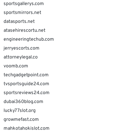
sportsgallerys.com
sportsmirrors.net
datasports.net
atasehirescortu.net
engineeringtechub.com
jerryescorts.com
attorneylegal.co
voomb.com
techgadgetpoint.com
tvsportsguide24.com
sportsreviews24.com
dubai360blog.com
lucky77slot.org
growmefast.com
mahkotahokislot.com