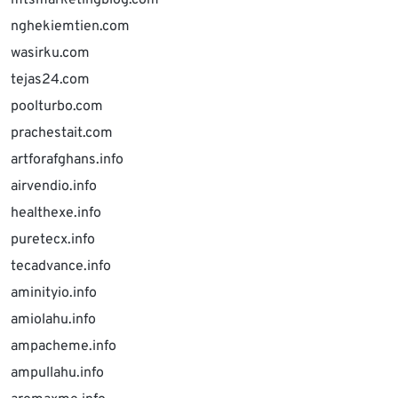
mtsmarketingblog.com
nghekiemtien.com
wasirku.com
tejas24.com
poolturbo.com
prachestait.com
artforafghans.info
airvendio.info
healthexe.info
puretecx.info
tecadvance.info
aminityio.info
amiolahu.info
ampacheme.info
ampullahu.info