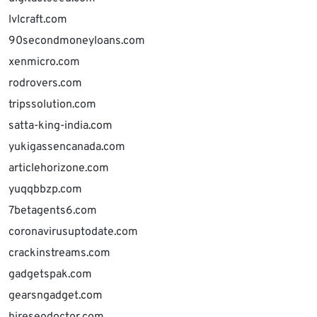
lvlcraft.com
90secondmoneyloans.com
xenmicro.com
rodrovers.com
tripssolution.com
satta-king-india.com
yukigassencanada.com
articlehorizone.com
yuqqbbzp.com
7betagents6.com
coronavirusuptodate.com
crackinstreams.com
gadgetspak.com
gearsngadget.com