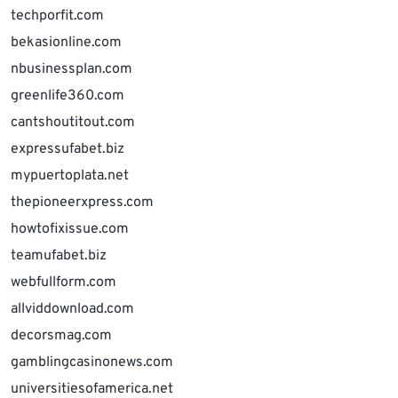
techporfit.com
bekasionline.com
nbusinessplan.com
greenlife360.com
cantshoutitout.com
expressufabet.biz
mypuertoplata.net
thepioneerxpress.com
howtofixissue.com
teamufabet.biz
webfullform.com
allviddownload.com
decorsmag.com
gamblingcasinonews.com
universitiesofamerica.net