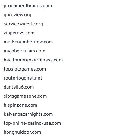
progameofbrands.com
qbreview.org
servicewueste.org
zippyrevs.com
matkanumbernow.com
myjobcirculars.com
healthmoreoverfitness.com
topslotxgames.com
routerloggnet.net
dantella6.com
slotsgamesone.com
hispinzone.com
kalyanbazarnights.com
top-online-casino-usa.com
honghuidoor.com