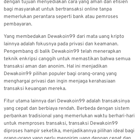
dengan tujuan menyediakan cara yang aman dan efisien
bagi masyarakat untuk bertransaksi online tanpa
memerlukan perantara seperti bank atau pemroses
pembayaran.
Yang membedakan Dewakoin99 dari mata uang kripto
lainnya adalah fokusnya pada privasi dan keamanan.
Pengembang di balik Dewakoin99 telah menerapkan
teknik enkripsi canggih untuk memastikan bahwa semua
transaksi aman dan anonim. Hal ini menjadikan
Dewakoin99 pilihan populer bagi orang-orang yang
menghargai privasi dan ingin menjaga kerahasiaan
transaksi keuangan mereka.
Fitur utama lainnya dari Dewakoin99 adalah transaksinya
yang cepat dan berbiaya rendah. Berbeda dengan sistem
perbankan tradisional yang memerlukan waktu berhari-hari
untuk memproses transaksi, transaksi Dewakoin99
diproses hampir seketika, menjadikannya pilihan ideal bagi
orang-orang yang perlu mengirim uang dengan cepat dan