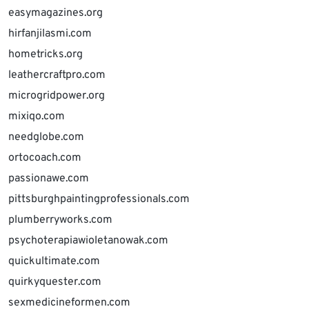
easymagazines.org
hirfanjilasmi.com
hometricks.org
leathercraftpro.com
microgridpower.org
mixiqo.com
needglobe.com
ortocoach.com
passionawe.com
pittsburghpaintingprofessionals.com
plumberryworks.com
psychoterapiawioletanowak.com
quickultimate.com
quirkyquester.com
sexmedicineformen.com