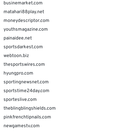
businemarket.com
matahari88play.net
moneydescriptor.com
youthsmagazine.com
painaidee.net
sportsdarkest.com
webtoon.biz
thesportswires.com
hyungpro.com
sportingnewsnet.com
sportstime24day.com
sporteslive.com
theblingblingshields.com
pinkfrenchtipnails.com
newgamestv.com