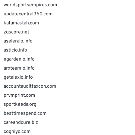
worldsportsempires.com
updatecentral360.com
katamastah.com
zqscore.net
aseleraio.info
asticio.info
egardenio.info
arxteamio.info
getalexio.info
accountaudittaxcon.com
prymprint.com
sportkeeda.org
besttimespend.com
careandcure.biz
cogniyo.com