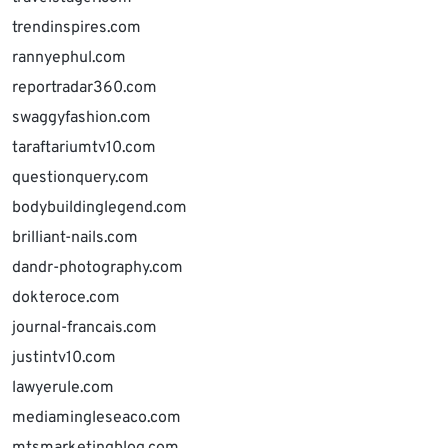
trendinspires.com
rannyephul.com
reportradar360.com
swaggyfashion.com
taraftariumtv10.com
questionquery.com
bodybuildinglegend.com
brilliant-nails.com
dandr-photography.com
dokteroce.com
journal-francais.com
justintv10.com
lawyerule.com
mediamingleseaco.com