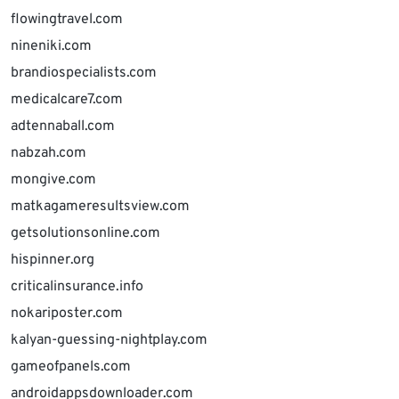
flowingtravel.com
nineniki.com
brandiospecialists.com
medicalcare7.com
adtennaball.com
nabzah.com
mongive.com
matkagameresultsview.com
getsolutionsonline.com
hispinner.org
criticalinsurance.info
nokariposter.com
kalyan-guessing-nightplay.com
gameofpanels.com
androidappsdownloader.com