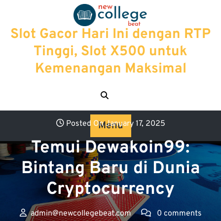
Skip
to
content
Slot Gacor Hari Ini dengan RTP
Tinggi, Slot X500 untuk
Kemenangan Maksimal
Posted On January 17, 2025
Menu
Temui Dewakoin99:
Bintang Baru di Dunia
Cryptocurrency
admin@newcollegebeat.com
0 comments