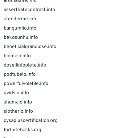
aromaxme.info
asserthatecontrast.info
atenderme.info
bangumiio.info
bekosunhu.info
beneficialgrandiose.info
blomaio.info
dosellinfoplete.info
podtubeio.info
powerfulvolatile.info
qvidsio.info
shumaio.info
slotherio.info
cysapluscertification.org
fortnitehacks.org