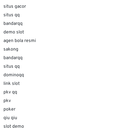
situs gacor
situs qq
bandarqq
demo slot
agen bola resmi
sakong
bandarqq
situs qq
dominoqq
link slot
pkv qq
pkv
poker
qiu qiu
slot demo