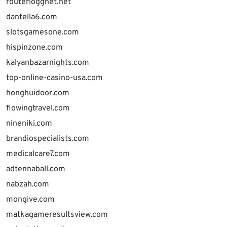
routerloggnet.net
dantella6.com
slotsgamesone.com
hispinzone.com
kalyanbazarnights.com
top-online-casino-usa.com
honghuidoor.com
flowingtravel.com
nineniki.com
brandiospecialists.com
medicalcare7.com
adtennaball.com
nabzah.com
mongive.com
matkagameresultsview.com