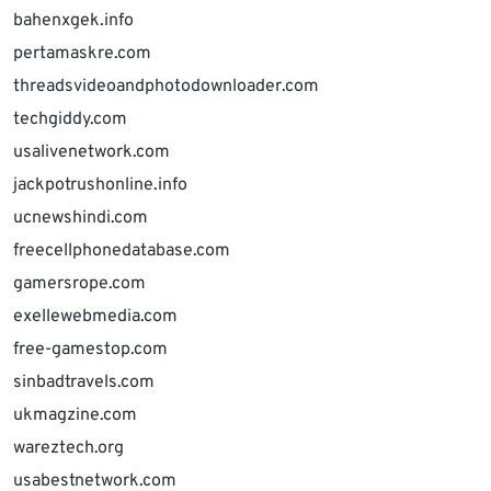
bahenxgek.info
pertamaskre.com
threadsvideoandphotodownloader.com
techgiddy.com
usalivenetwork.com
jackpotrushonline.info
ucnewshindi.com
freecellphonedatabase.com
gamersrope.com
exellewebmedia.com
free-gamestop.com
sinbadtravels.com
ukmagzine.com
wareztech.org
usabestnetwork.com