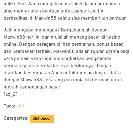
miliki. Baik Anda mengalami masalah dalam permainan
atau memerlukan bantuan untuk penarikan, tim
berdedikasi di Maxwin88 selalu siap memberikan bantuan.
Jadi mengapa menunggu? Bergabunglah dengan
Maxwin88 hari ini dan mulailah menang besar di kasino
online. Dengan beragam pilihan permainan, bonus besar,
dan keamanan terbaik, Maxwin88 adalah tujuan utama bagi
para pemain yang ingin meningkatkan pengalaman
bermain game mereka ke level berikutnya. Jangan
lewatkan kesempatan Anda untuk menjadi kaya – daftar
dengan Maxwin88 sekarang dan mulailah bermain untuk
meraih kemenangan besar!
[ad_2]
Tags:
slot
Categories:
Slot Gacor