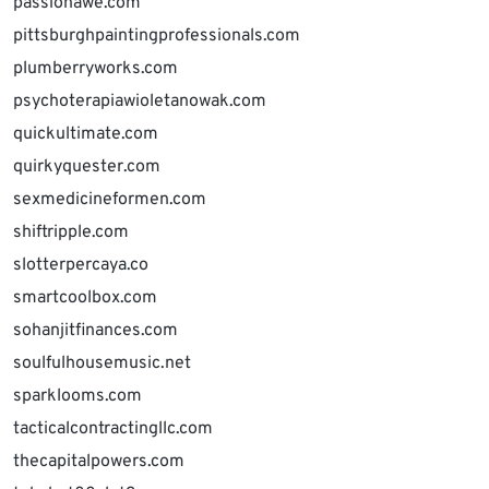
passionawe.com
pittsburghpaintingprofessionals.com
plumberryworks.com
psychoterapiawioletanowak.com
quickultimate.com
quirkyquester.com
sexmedicineformen.com
shiftripple.com
slotterpercaya.co
smartcoolbox.com
sohanjitfinances.com
soulfulhousemusic.net
sparklooms.com
tacticalcontractingllc.com
thecapitalpowers.com