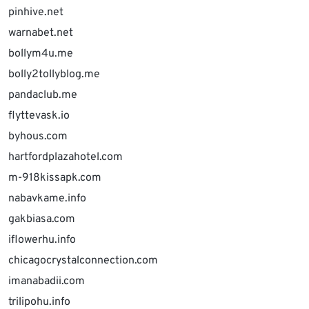
pinhive.net
warnabet.net
bollym4u.me
bolly2tollyblog.me
pandaclub.me
flyttevask.io
byhous.com
hartfordplazahotel.com
m-918kissapk.com
nabavkame.info
gakbiasa.com
iflowerhu.info
chicagocrystalconnection.com
imanabadii.com
trilipohu.info