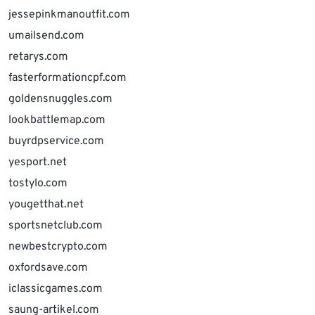
jessepinkmanoutfit.com
umailsend.com
retarys.com
fasterformationcpf.com
goldensnuggles.com
lookbattlemap.com
buyrdpservice.com
yesport.net
tostylo.com
yougetthat.net
sportsnetclub.com
newbestcrypto.com
oxfordsave.com
iclassicgames.com
saung-artikel.com