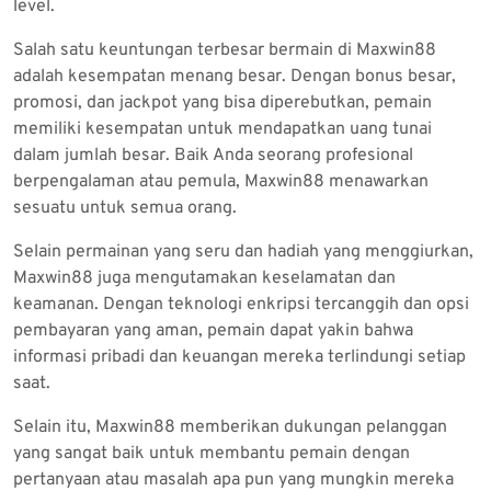
level.
Salah satu keuntungan terbesar bermain di Maxwin88
adalah kesempatan menang besar. Dengan bonus besar,
promosi, dan jackpot yang bisa diperebutkan, pemain
memiliki kesempatan untuk mendapatkan uang tunai
dalam jumlah besar. Baik Anda seorang profesional
berpengalaman atau pemula, Maxwin88 menawarkan
sesuatu untuk semua orang.
Selain permainan yang seru dan hadiah yang menggiurkan,
Maxwin88 juga mengutamakan keselamatan dan
keamanan. Dengan teknologi enkripsi tercanggih dan opsi
pembayaran yang aman, pemain dapat yakin bahwa
informasi pribadi dan keuangan mereka terlindungi setiap
saat.
Selain itu, Maxwin88 memberikan dukungan pelanggan
yang sangat baik untuk membantu pemain dengan
pertanyaan atau masalah apa pun yang mungkin mereka