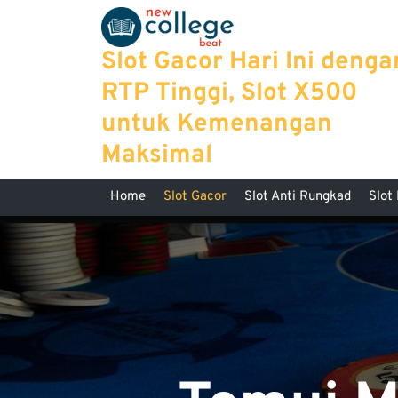
Skip
to
content
Slot Gacor Hari Ini denga
RTP Tinggi, Slot X500
untuk Kemenangan
Maksimal
Home
Slot Gacor
Slot Anti Rungkad
Slot