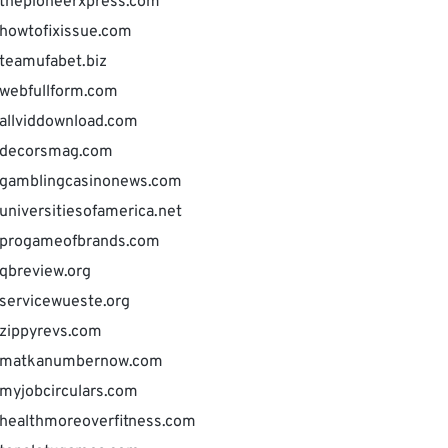
thepioneerxpress.com
howtofixissue.com
teamufabet.biz
webfullform.com
allviddownload.com
decorsmag.com
gamblingcasinonews.com
universitiesofamerica.net
progameofbrands.com
qbreview.org
servicewueste.org
zippyrevs.com
matkanumbernow.com
myjobcirculars.com
healthmoreoverfitness.com