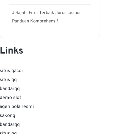
Jelajahi Fitur Terbaik Juruscasino:
Panduan Komprehensif
Links
situs gacor
situs qq
bandarqq
demo slot
agen bola resmi
sakong
bandarqq
situs qq