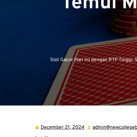
Temui M
Slot Gacor Hari Ini dengan RTP Tinggi
December 21, 2024
admin@newcollegeb
December
21,