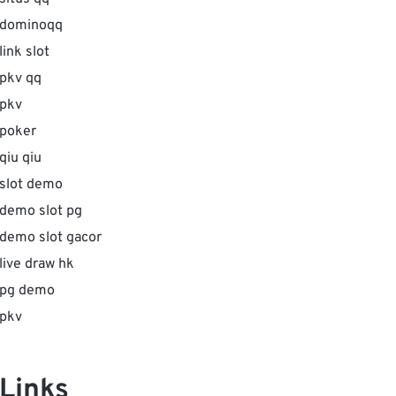
dominoqq
link slot
pkv qq
pkv
poker
qiu qiu
slot demo
demo slot pg
demo slot gacor
live draw hk
pg demo
pkv
Links