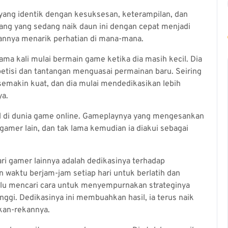
yang identik dengan kesuksesan, keterampilan, dan
tang yang sedang naik daun ini dengan cepat menjadi
iannya menarik perhatian di mana-mana.
ma kali mulai bermain game ketika dia masih kecil. Dia
etisi dan tantangan menguasai permainan baru. Seiring
emakin kuat, dan dia mulai mendedikasikan lebih
ya.
l di dunia game online. Gameplaynya yang mengesankan
gamer lain, dan tak lama kemudian ia diakui sebagai
i gamer lainnya adalah dedikasinya terhadap
waktu berjam-jam setiap hari untuk berlatih dan
alu mencari cara untuk menyempurnakan strateginya
nggi. Dedikasinya ini membuahkan hasil, ia terus naik
kan-rekannya.