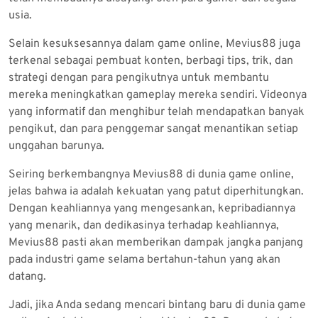
usia.
Selain kesuksesannya dalam game online, Mevius88 juga
terkenal sebagai pembuat konten, berbagi tips, trik, dan
strategi dengan para pengikutnya untuk membantu
mereka meningkatkan gameplay mereka sendiri. Videonya
yang informatif dan menghibur telah mendapatkan banyak
pengikut, dan para penggemar sangat menantikan setiap
unggahan barunya.
Seiring berkembangnya Mevius88 di dunia game online,
jelas bahwa ia adalah kekuatan yang patut diperhitungkan.
Dengan keahliannya yang mengesankan, kepribadiannya
yang menarik, dan dedikasinya terhadap keahliannya,
Mevius88 pasti akan memberikan dampak jangka panjang
pada industri game selama bertahun-tahun yang akan
datang.
Jadi, jika Anda sedang mencari bintang baru di dunia game