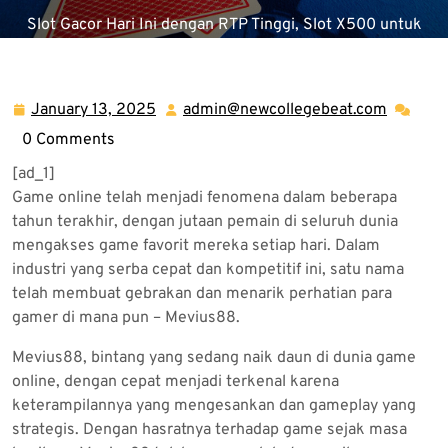
Slot Gacor Hari Ini dengan RTP Tinggi, Slot X500 untuk
Kemenangan Maksimal
>>
Slot Gacor
>> Temui Mevius88:
Bintang Baru di Dunia Game Online
January 13, 2025
admin@newcollegebeat.com
January
admin@n
13,
0 Comments
2025
[ad_1]
Game online telah menjadi fenomena dalam beberapa
tahun terakhir, dengan jutaan pemain di seluruh dunia
mengakses game favorit mereka setiap hari. Dalam
industri yang serba cepat dan kompetitif ini, satu nama
telah membuat gebrakan dan menarik perhatian para
gamer di mana pun – Mevius88.
Mevius88, bintang yang sedang naik daun di dunia game
online, dengan cepat menjadi terkenal karena
keterampilannya yang mengesankan dan gameplay yang
strategis. Dengan hasratnya terhadap game sejak masa