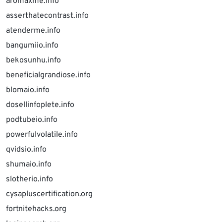
aromaxme.info
asserthatecontrast.info
atenderme.info
bangumiio.info
bekosunhu.info
beneficialgrandiose.info
blomaio.info
dosellinfoplete.info
podtubeio.info
powerfulvolatile.info
qvidsio.info
shumaio.info
slotherio.info
cysapluscertification.org
fortnitehacks.org