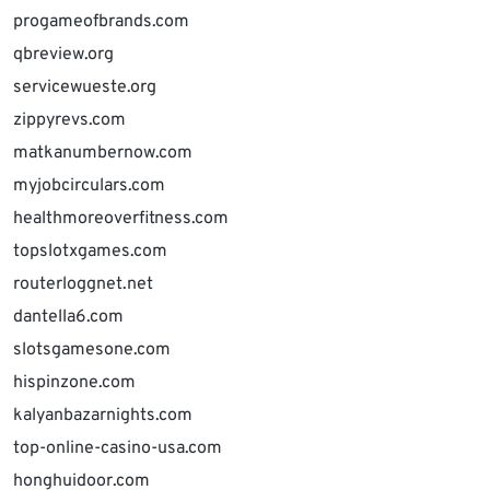
progameofbrands.com
qbreview.org
servicewueste.org
zippyrevs.com
matkanumbernow.com
myjobcirculars.com
healthmoreoverfitness.com
topslotxgames.com
routerloggnet.net
dantella6.com
slotsgamesone.com
hispinzone.com
kalyanbazarnights.com
top-online-casino-usa.com
honghuidoor.com