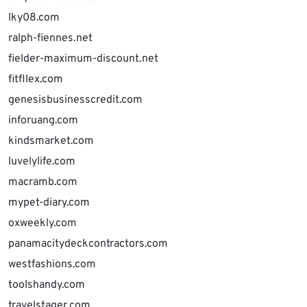
lky08.com
ralph-fiennes.net
fielder-maximum-discount.net
fitfllex.com
genesisbusinesscredit.com
inforuang.com
kindsmarket.com
luvelylife.com
macramb.com
mypet-diary.com
oxweekly.com
panamacitydeckcontractors.com
westfashions.com
toolshandy.com
travelstager.com