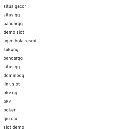
situs gacor
situs qq
bandarqq
demo slot
agen bola resmi
sakong
bandarqq
situs qq
dominoqq
link slot
pkv qq
pkv
poker
qiu qiu
slot demo