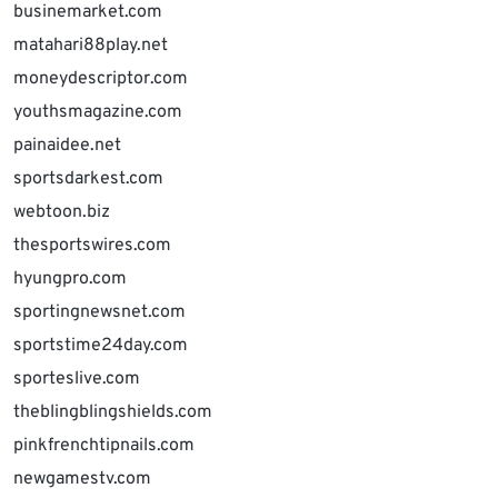
businemarket.com
matahari88play.net
moneydescriptor.com
youthsmagazine.com
painaidee.net
sportsdarkest.com
webtoon.biz
thesportswires.com
hyungpro.com
sportingnewsnet.com
sportstime24day.com
sporteslive.com
theblingblingshields.com
pinkfrenchtipnails.com
newgamestv.com