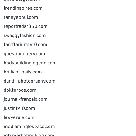
trendinspires.com
rannyephul.com
reportradar360.com
swaggyfashion.com
taraftariumtv10.com
questionquery.com
bodybuildinglegend.com
brilliant-nails.com
dandr-photography.com
dokteroce.com
journal-francais.com
justintv10.com
lawyerule.com
mediamingleseaco.com