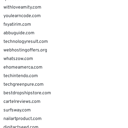
withloveamity.com
youlearncode.com
fxyatirim.com
abbuguide.com
technologyresult.com
webhostingoffers.org
whatszow.com
ehomeamerca.com
techintendo.com
techgreenpure.com
bestdropshipstore.com
cartelreviews.com
surfsway.com
nailartproduct.com
digitactseed.com