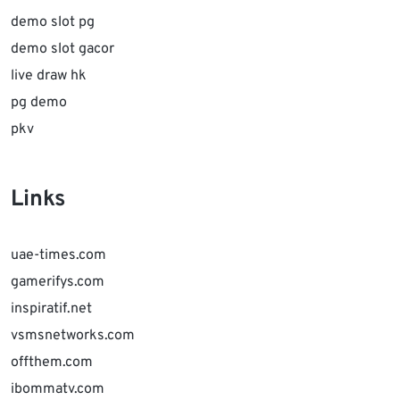
demo slot pg
demo slot gacor
live draw hk
pg demo
pkv
Links
uae-times.com
gamerifys.com
inspiratif.net
vsmsnetworks.com
offthem.com
ibommatv.com