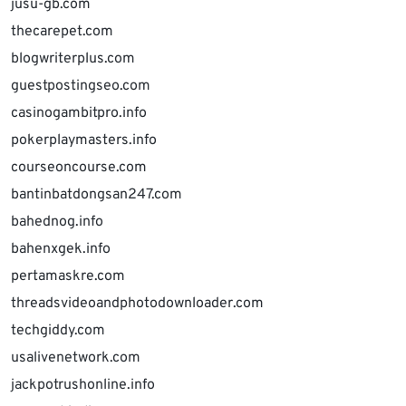
jusu-gb.com
thecarepet.com
blogwriterplus.com
guestpostingseo.com
casinogambitpro.info
pokerplaymasters.info
courseoncourse.com
bantinbatdongsan247.com
bahednog.info
bahenxgek.info
pertamaskre.com
threadsvideoandphotodownloader.com
techgiddy.com
usalivenetwork.com
jackpotrushonline.info