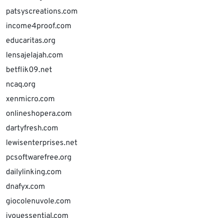
patsyscreations.com
income4proof.com
educaritas.org
lensajelajah.com
betflik09.net
ncaq.org
xenmicro.com
onlineshopera.com
dartyfresh.com
lewisenterprises.net
pcsoftwarefree.org
dailylinking.com
dnafyx.com
giocolenuvole.com
iyouessential.com