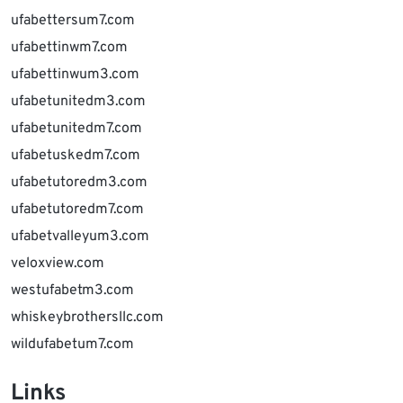
ufabettersum7.com
ufabettinwm7.com
ufabettinwum3.com
ufabetunitedm3.com
ufabetunitedm7.com
ufabetuskedm7.com
ufabetutoredm3.com
ufabetutoredm7.com
ufabetvalleyum3.com
veloxview.com
westufabetm3.com
whiskeybrothersllc.com
wildufabetum7.com
Links