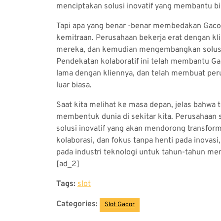
menciptakan solusi inovatif yang membantu bisn
Tapi apa yang benar -benar membedakan Gaco
kemitraan. Perusahaan bekerja erat dengan k
mereka, dan kemudian mengembangkan solusi
Pendekatan kolaboratif ini telah membantu 
lama dengan kliennya, dan telah membuat per
luar biasa.
Saat kita melihat ke masa depan, jelas bahwa
membentuk dunia di sekitar kita. Perusaha
solusi inovatif yang akan mendorong transfor
kolaborasi, dan fokus tanpa henti pada inova
pada industri teknologi untuk tahun-tahun me
[ad_2]
Tags:
slot
Categories:
Slot Gacor