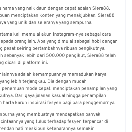
tu nama yang naik daun dengan cepat adalah Siera88.
puan menciptakan konten yang menakjubkan, Siera88
ya yang unik dan seleranya yang sempurna.
ertama kali memulai akun Instagram-nya sebagai cara
epada orang lain. Apa yang dimulai sebagai hobi dengan
g pesat seiring bertambahnya ribuan pengikutnya.
 sebanyak lebih dari 500.000 pengikut, Siera88 telah
 dicari di platform ini.
er lainnya adalah kemampuannya memadukan karya
 yang lebih terjangkau. Dia dengan mudah
penemuan mode cepat, menciptakan penampilan yang
utnya. Dari gaya jalanan kasual hingga penampilan
 harta karun inspirasi fesyen bagi para penggemarnya.
sempurna yang membuatnya mendapatkan banyak
cintaannya yang tulus terhadap fesyen terpancar di
 rendah hati meskipun ketenarannya semakin