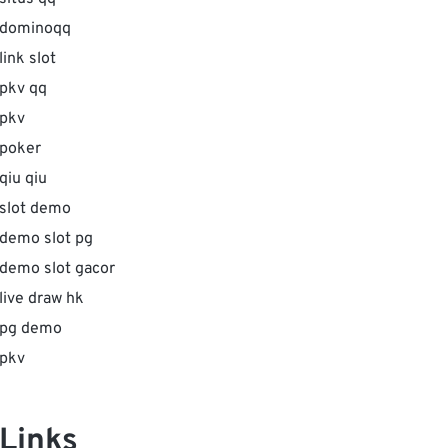
dominoqq
link slot
pkv qq
pkv
poker
qiu qiu
slot demo
demo slot pg
demo slot gacor
live draw hk
pg demo
pkv
Links