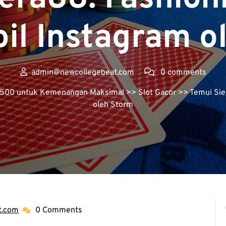
l Instagram o
admin@newcollegebeat.com
0 comments
ot X500 untuk Kemenangan Maksimal
>>
Slot Gacor
>> Temui Sie
oleh Storm
t.com
0 Comments
admin@newcollegebeat.com