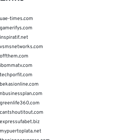
uae-times.com
gamerifys.com
inspiratif.net
vsmsnetworks.com
offthem.com
ibommatv.com
techporfit.com
bekasionline.com
nbusinessplan.com
greenlife360.com
cantshoutitout.com
expressufabet.biz
mypuertoplata.net