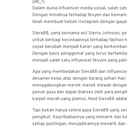
[ad_1]
2025
Dalam dunia influencer media sosial, salah sa
Dengan minatnya terhadap fesyen dan kemam
telah membuat heboh Instagram dengan gayan
Siera88, yang bernama asli Sierra Johnson, p
untuk berbagi kecintaannya terhadap fashion k
cepat berubah menjadi karier yang berkemban
Dengan basis penggemar yang terus bertambah
menjadi salah satu influencer fesyen yang paling
Apa yang membedakan Siera88 dari influenc
desainer kelas atas dengan barang sehari-hari
menggabungkan merek-merek mewah dengan 
penuh gaya dan dapat diakses oleh para pengik
karpet merah yang glamor, feed Siera88 adalah
Tapi bukan hanya selera gaya Siera88 yang 
pengikut. Kepribadiannya yang menarik dan ke
setiap postingan, menjadikannya menarik dan