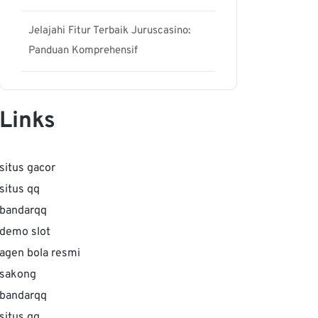
Jelajahi Fitur Terbaik Juruscasino:
Panduan Komprehensif
Links
situs gacor
situs qq
bandarqq
demo slot
agen bola resmi
sakong
bandarqq
situs qq