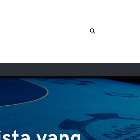
ista yang