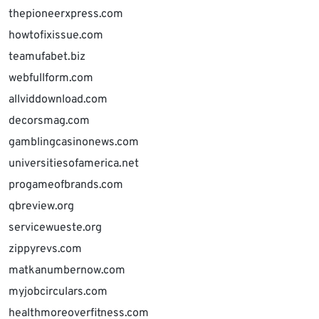
thepioneerxpress.com
howtofixissue.com
teamufabet.biz
webfullform.com
allviddownload.com
decorsmag.com
gamblingcasinonews.com
universitiesofamerica.net
progameofbrands.com
qbreview.org
servicewueste.org
zippyrevs.com
matkanumbernow.com
myjobcirculars.com
healthmoreoverfitness.com