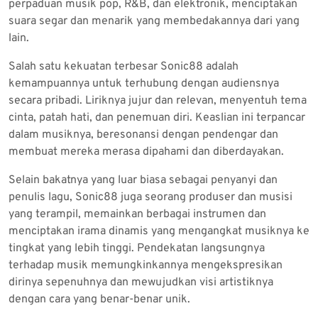
perpaduan musik pop, R&B, dan elektronik, menciptakan
suara segar dan menarik yang membedakannya dari yang
lain.
Salah satu kekuatan terbesar Sonic88 adalah
kemampuannya untuk terhubung dengan audiensnya
secara pribadi. Liriknya jujur ​​dan relevan, menyentuh tema
cinta, patah hati, dan penemuan diri. Keaslian ini terpancar
dalam musiknya, beresonansi dengan pendengar dan
membuat mereka merasa dipahami dan diberdayakan.
Selain bakatnya yang luar biasa sebagai penyanyi dan
penulis lagu, Sonic88 juga seorang produser dan musisi
yang terampil, memainkan berbagai instrumen dan
menciptakan irama dinamis yang mengangkat musiknya ke
tingkat yang lebih tinggi. Pendekatan langsungnya
terhadap musik memungkinkannya mengekspresikan
dirinya sepenuhnya dan mewujudkan visi artistiknya
dengan cara yang benar-benar unik.