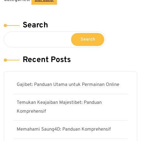
Slot Gacor
Search
Search
Recent Posts
Gajibet: Panduan Utama untuk Permainan Online
Temukan Keajaiban Majestibet: Panduan
Komprehensif
Memahami Saung4D: Panduan Komprehensif