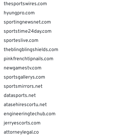
thesportswires.com
hyungpro.com
sportingnewsnet.com
sportstime24day.com
sporteslive.com
theblingblingshields.com
pinkfrenchtipnails.com
newgamestv.com
sportsgallerys.com
sportsmirrors.net
datasports.net
atasehirescortu.net
engineeringtechub.com
jerryescorts.com
attorneylegal.co