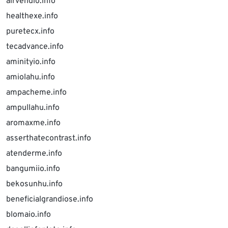
airvendio.info
healthexe.info
puretecx.info
tecadvance.info
aminityio.info
amiolahu.info
ampacheme.info
ampullahu.info
aromaxme.info
asserthatecontrast.info
atenderme.info
bangumiio.info
bekosunhu.info
beneficialgrandiose.info
blomaio.info