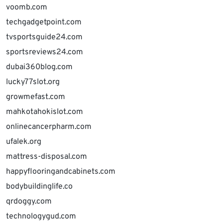
voomb.com
techgadgetpoint.com
tvsportsguide24.com
sportsreviews24.com
dubai360blog.com
lucky77slot.org
growmefast.com
mahkotahokislot.com
onlinecancerpharm.com
ufalek.org
mattress-disposal.com
happyflooringandcabinets.com
bodybuildinglife.co
qrdoggy.com
technologygud.com