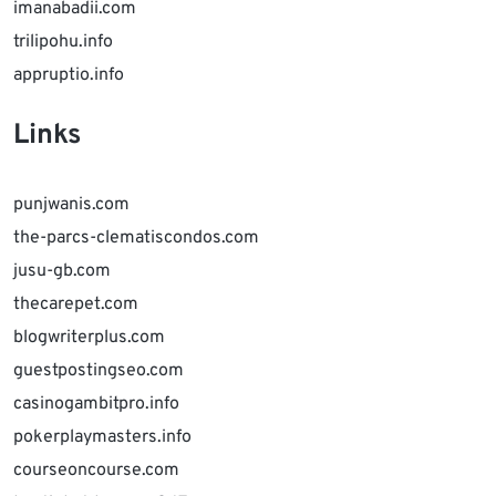
imanabadii.com
trilipohu.info
appruptio.info
Links
punjwanis.com
the-parcs-clematiscondos.com
jusu-gb.com
thecarepet.com
blogwriterplus.com
guestpostingseo.com
casinogambitpro.info
pokerplaymasters.info
courseoncourse.com