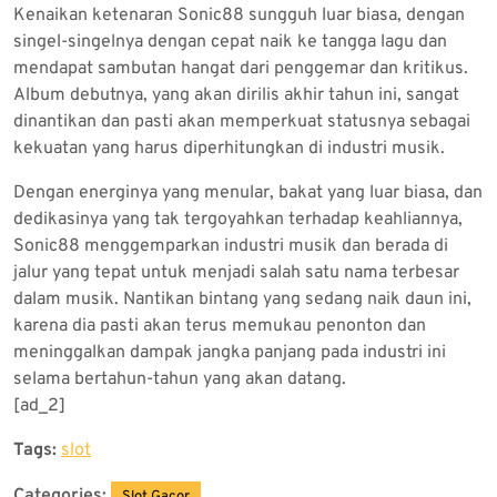
Kenaikan ketenaran Sonic88 sungguh luar biasa, dengan
singel-singelnya dengan cepat naik ke tangga lagu dan
mendapat sambutan hangat dari penggemar dan kritikus.
Album debutnya, yang akan dirilis akhir tahun ini, sangat
dinantikan dan pasti akan memperkuat statusnya sebagai
kekuatan yang harus diperhitungkan di industri musik.
Dengan energinya yang menular, bakat yang luar biasa, dan
dedikasinya yang tak tergoyahkan terhadap keahliannya,
Sonic88 menggemparkan industri musik dan berada di
jalur yang tepat untuk menjadi salah satu nama terbesar
dalam musik. Nantikan bintang yang sedang naik daun ini,
karena dia pasti akan terus memukau penonton dan
meninggalkan dampak jangka panjang pada industri ini
selama bertahun-tahun yang akan datang.
[ad_2]
Tags:
slot
Categories: