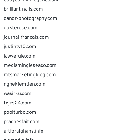
bodybuildinglegend.com
brilliant-nails.com
dandr-photography.com
dokteroce.com
journal-francais.com
justintv10.com
lawyerule.com
mediamingleseaco.com
mtsmarketingblog.com
nghekiemtien.com
wasirku.com
tejas24.com
poolturbo.com
prachestait.com
artforafghans.info