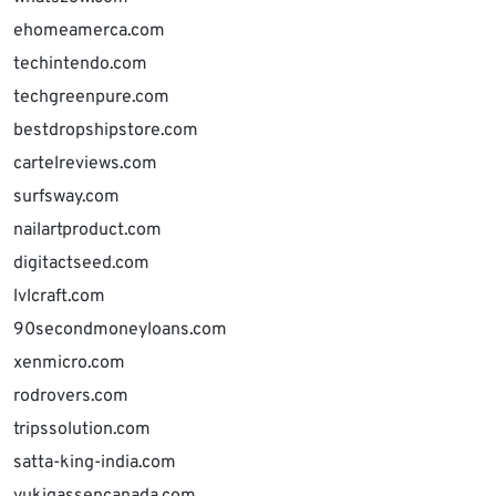
ehomeamerca.com
techintendo.com
techgreenpure.com
bestdropshipstore.com
cartelreviews.com
surfsway.com
nailartproduct.com
digitactseed.com
lvlcraft.com
90secondmoneyloans.com
xenmicro.com
rodrovers.com
tripssolution.com
satta-king-india.com