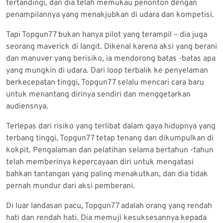
tertandingi, dan dia telah memukau penonton dengan
penampilannya yang menakjubkan di udara dan kompetisi.
Tapi Topgun77 bukan hanya pilot yang terampil – dia juga
seorang maverick di langit. Dikenal karena aksi yang berani
dan manuver yang berisiko, ia mendorong batas -batas apa
yang mungkin di udara. Dari loop terbalik ke penyelaman
berkecepatan tinggi, Topgun77 selalu mencari cara baru
untuk menantang dirinya sendiri dan menggetarkan
audiensnya.
Terlepas dari risiko yang terlibat dalam gaya hidupnya yang
terbang tinggi, Topgun77 tetap tenang dan dikumpulkan di
kokpit. Pengalaman dan pelatihan selama bertahun -tahun
telah memberinya kepercayaan diri untuk mengatasi
bahkan tantangan yang paling menakutkan, dan dia tidak
pernah mundur dari aksi pemberani.
Di luar landasan pacu, Topgun77 adalah orang yang rendah
hati dan rendah hati. Dia memuji kesuksesannya kepada