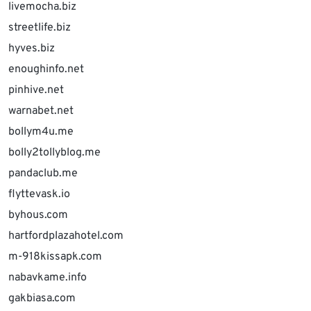
livemocha.biz
streetlife.biz
hyves.biz
enoughinfo.net
pinhive.net
warnabet.net
bollym4u.me
bolly2tollyblog.me
pandaclub.me
flyttevask.io
byhous.com
hartfordplazahotel.com
m-918kissapk.com
nabavkame.info
gakbiasa.com