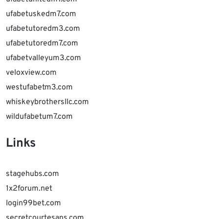
ufabetuskedm7.com
ufabetutoredm3.com
ufabetutoredm7.com
ufabetvalleyum3.com
veloxview.com
westufabetm3.com
whiskeybrothersllc.com
wildufabetum7.com
Links
stagehubs.com
1x2forum.net
login99bet.com
secretcourtesans.com