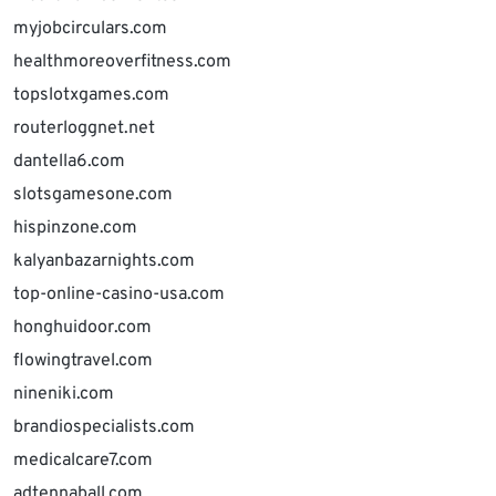
myjobcirculars.com
healthmoreoverfitness.com
topslotxgames.com
routerloggnet.net
dantella6.com
slotsgamesone.com
hispinzone.com
kalyanbazarnights.com
top-online-casino-usa.com
honghuidoor.com
flowingtravel.com
nineniki.com
brandiospecialists.com
medicalcare7.com
adtennaball.com