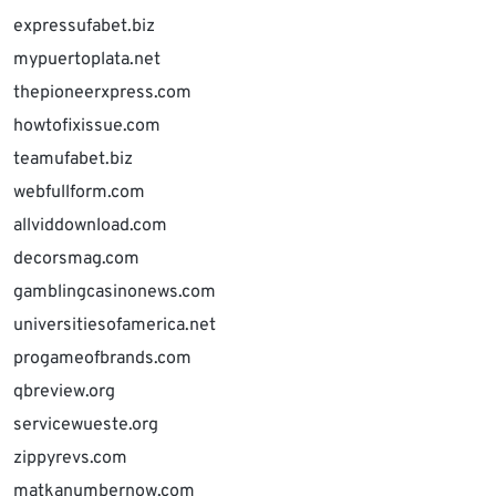
expressufabet.biz
mypuertoplata.net
thepioneerxpress.com
howtofixissue.com
teamufabet.biz
webfullform.com
allviddownload.com
decorsmag.com
gamblingcasinonews.com
universitiesofamerica.net
progameofbrands.com
qbreview.org
servicewueste.org
zippyrevs.com
matkanumbernow.com