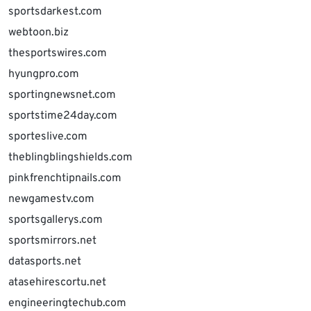
sportsdarkest.com
webtoon.biz
thesportswires.com
hyungpro.com
sportingnewsnet.com
sportstime24day.com
sporteslive.com
theblingblingshields.com
pinkfrenchtipnails.com
newgamestv.com
sportsgallerys.com
sportsmirrors.net
datasports.net
atasehirescortu.net
engineeringtechub.com