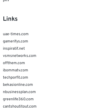
pkv
Links
uae-times.com
gamerifys.com
inspiratif.net
vsmsnetworks.com
offthem.com
ibommatv.com
techporfit.com
bekasionline.com
nbusinessplan.com
greenlife360.com
cantshoutitout.com