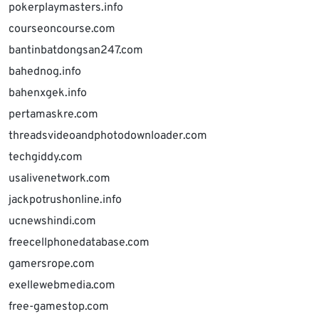
pokerplaymasters.info
courseoncourse.com
bantinbatdongsan247.com
bahednog.info
bahenxgek.info
pertamaskre.com
threadsvideoandphotodownloader.com
techgiddy.com
usalivenetwork.com
jackpotrushonline.info
ucnewshindi.com
freecellphonedatabase.com
gamersrope.com
exellewebmedia.com
free-gamestop.com