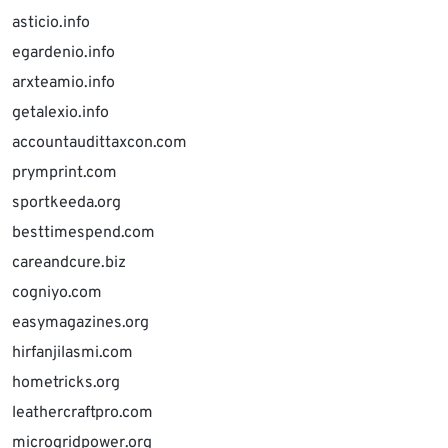
asticio.info
egardenio.info
arxteamio.info
getalexio.info
accountaudittaxcon.com
prymprint.com
sportkeeda.org
besttimespend.com
careandcure.biz
cogniyo.com
easymagazines.org
hirfanjilasmi.com
hometricks.org
leathercraftpro.com
microgridpower.org