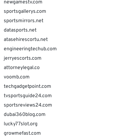
newgamestv.com
sportsgallerys.com
sportsmirrors.net
datasports.net
atasehirescortu.net
engineeringtechub.com
jerryescorts.com
attorneylegal.co
voomb.com
techgadgetpoint.com
tvsportsguide24.com
sportsreviews24.com
dubai360blog.com
lucky77slot.org
growmefast.com