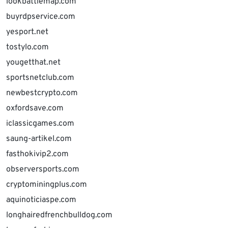
lookbattlemap.com
buyrdpservice.com
yesport.net
tostylo.com
yougetthat.net
sportsnetclub.com
newbestcrypto.com
oxfordsave.com
iclassicgames.com
saung-artikel.com
fasthokivip2.com
observersports.com
cryptominingplus.com
aquinoticiaspe.com
longhairedfrenchbulldog.com