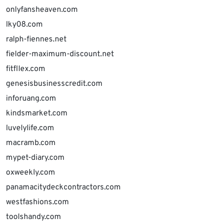
onlyfansheaven.com
lky08.com
ralph-fiennes.net
fielder-maximum-discount.net
fitfllex.com
genesisbusinesscredit.com
inforuang.com
kindsmarket.com
luvelylife.com
macramb.com
mypet-diary.com
oxweekly.com
panamacitydeckcontractors.com
westfashions.com
toolshandy.com