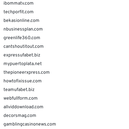
ibommatv.com
techporfit.com
bekasionline.com
nbusinessplan.com
greenlife360.com
cantshoutitout.com
expressufabet.biz
mypuertoplata.net
thepioneerxpress.com
howtofixissue.com
teamufabet.biz
webfullform.com
allviddownload.com
decorsmag.com
gamblingcasinonews.com