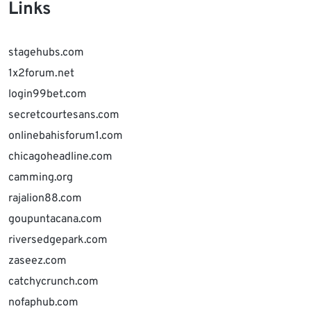
Links
stagehubs.com
1x2forum.net
login99bet.com
secretcourtesans.com
onlinebahisforum1.com
chicagoheadline.com
camming.org
rajalion88.com
goupuntacana.com
riversedgepark.com
zaseez.com
catchycrunch.com
nofaphub.com