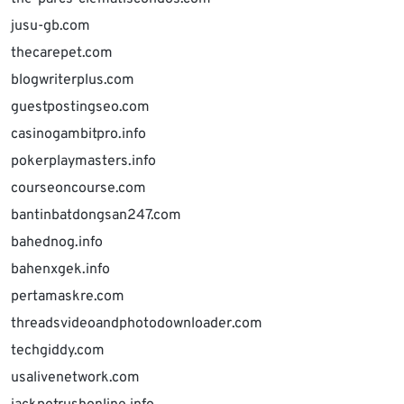
jusu-gb.com
thecarepet.com
blogwriterplus.com
guestpostingseo.com
casinogambitpro.info
pokerplaymasters.info
courseoncourse.com
bantinbatdongsan247.com
bahednog.info
bahenxgek.info
pertamaskre.com
threadsvideoandphotodownloader.com
techgiddy.com
usalivenetwork.com