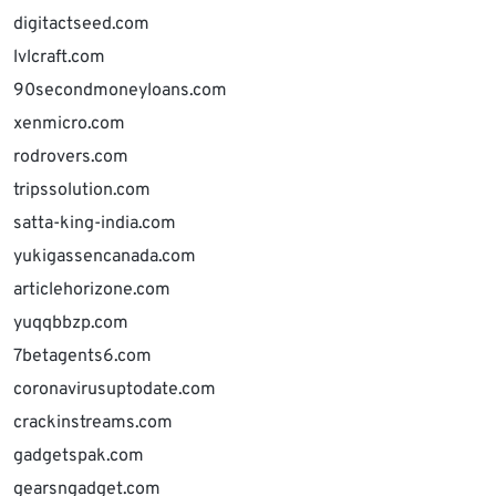
digitactseed.com
lvlcraft.com
90secondmoneyloans.com
xenmicro.com
rodrovers.com
tripssolution.com
satta-king-india.com
yukigassencanada.com
articlehorizone.com
yuqqbbzp.com
7betagents6.com
coronavirusuptodate.com
crackinstreams.com
gadgetspak.com
gearsngadget.com