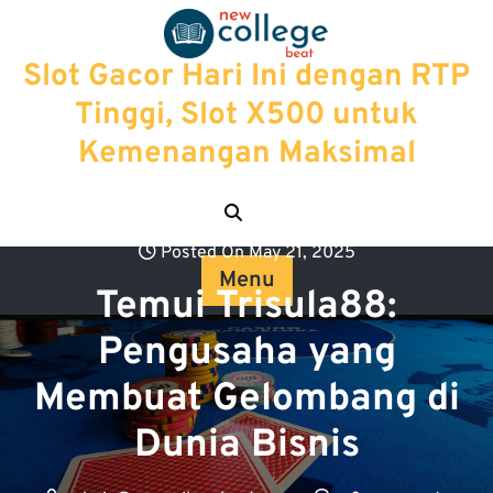
Skip
to
content
Slot Gacor Hari Ini dengan RTP
Tinggi, Slot X500 untuk
Kemenangan Maksimal
Posted On May 21, 2025
Menu
Temui Trisula88:
Pengusaha yang
Membuat Gelombang di
Dunia Bisnis