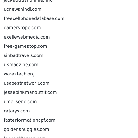
jackpotrushonline.info
ucnewshindi.com
freecellphonedatabase.com
gamersrope.com
exellewebmedia.com
free-gamestop.com
sinbadtravels.com
ukmagzine.com
wareztech.org
usabestnetwork.com
jessepinkmanoutfit.com
umailsend.com
retarys.com
fasterformationcpf.com
goldensnuggles.com