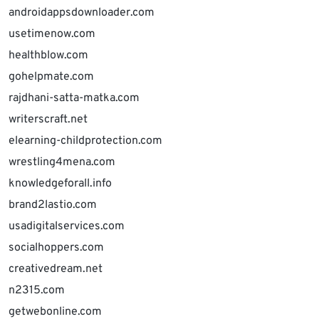
androidappsdownloader.com
usetimenow.com
healthblow.com
gohelpmate.com
rajdhani-satta-matka.com
writerscraft.net
elearning-childprotection.com
wrestling4mena.com
knowledgeforall.info
brand2lastio.com
usadigitalservices.com
socialhoppers.com
creativedream.net
n2315.com
getwebonline.com