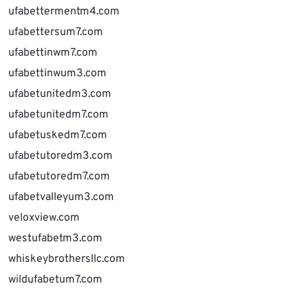
ufabettermentm4.com
ufabettersum7.com
ufabettinwm7.com
ufabettinwum3.com
ufabetunitedm3.com
ufabetunitedm7.com
ufabetuskedm7.com
ufabetutoredm3.com
ufabetutoredm7.com
ufabetvalleyum3.com
veloxview.com
westufabetm3.com
whiskeybrothersllc.com
wildufabetum7.com