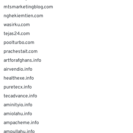
mtsmarketingblog.com
nghekiemtien.com
wasirku.com
tejas24.com
poolturbo.com
prachestait.com
artforafghans.info
airvendio.info
healthexe.info
puretecx.info
tecadvance.info
aminityio.info
amiolahu.info
ampacheme.info
ampullahu.info