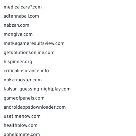
medicalcare7.com
adtennaball.com
nabzah.com
mongive.com
matkagameresultsview.com
getsolutionsonline.com
hispinner.org
criticalinsurance.info
nokariposter.com
kalyan-guessing-nightplay.com
gameofpanels.com
androidappsdownloader.com
usetimenow.com
healthblow.com
gohelpmate.com