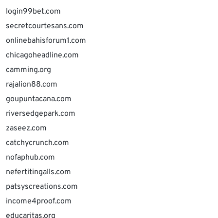
login99bet.com
secretcourtesans.com
onlinebahisforum1.com
chicagoheadline.com
camming.org
rajalion88.com
goupuntacana.com
riversedgepark.com
zaseez.com
catchycrunch.com
nofaphub.com
nefertitingalls.com
patsyscreations.com
income4proof.com
educaritas.org