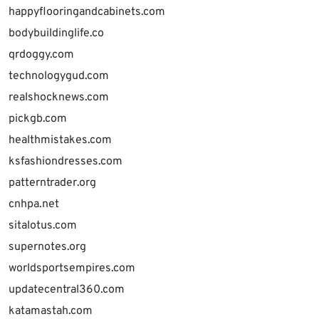
happyflooringandcabinets.com
bodybuildinglife.co
qrdoggy.com
technologygud.com
realshocknews.com
pickgb.com
healthmistakes.com
ksfashiondresses.com
patterntrader.org
cnhpa.net
sitalotus.com
supernotes.org
worldsportsempires.com
updatecentral360.com
katamastah.com