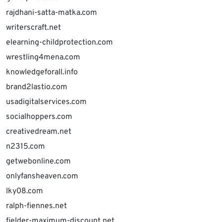
rajdhani-satta-matka.com
writerscraft.net
elearning-childprotection.com
wrestling4mena.com
knowledgeforall.info
brand2lastio.com
usadigitalservices.com
socialhoppers.com
creativedream.net
n2315.com
getwebonline.com
onlyfansheaven.com
lky08.com
ralph-fiennes.net
fielder-maximum-discount.net