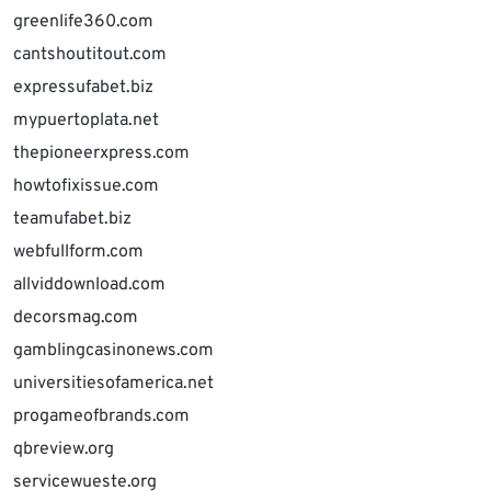
greenlife360.com
cantshoutitout.com
expressufabet.biz
mypuertoplata.net
thepioneerxpress.com
howtofixissue.com
teamufabet.biz
webfullform.com
allviddownload.com
decorsmag.com
gamblingcasinonews.com
universitiesofamerica.net
progameofbrands.com
qbreview.org
servicewueste.org