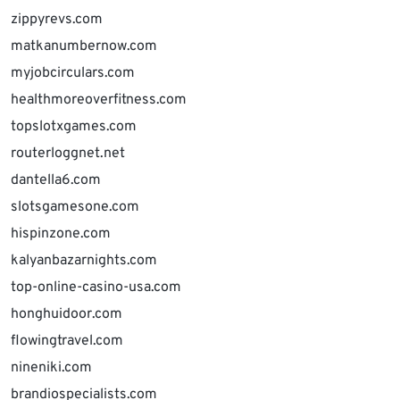
zippyrevs.com
matkanumbernow.com
myjobcirculars.com
healthmoreoverfitness.com
topslotxgames.com
routerloggnet.net
dantella6.com
slotsgamesone.com
hispinzone.com
kalyanbazarnights.com
top-online-casino-usa.com
honghuidoor.com
flowingtravel.com
nineniki.com
brandiospecialists.com