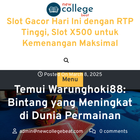
Skip
to
content
Slot Gacor Hari Ini dengan RTP
Tinggi, Slot X500 untuk
Kemenangan Maksimal
Posted On March 8, 2025
Menu
Temui Warunghoki88:
Bintang yang Meningkat
di Dunia Permainan
admin@newcollegebeat.com
0 comments