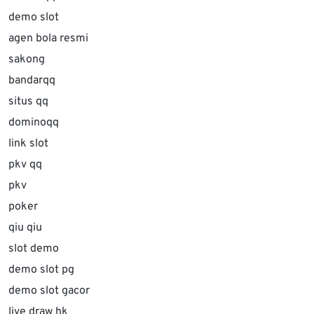
demo slot
agen bola resmi
sakong
bandarqq
situs qq
dominoqq
link slot
pkv qq
pkv
poker
qiu qiu
slot demo
demo slot pg
demo slot gacor
live draw hk