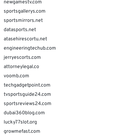
newgamestv.com
sportsgallerys.com
sportsmirrors.net
datasports.net
atasehirescortu.net
engineeringtechub.com
jerryescorts.com
attorneylegal.co
voomb.com
techgadgetpoint.com
tvsportsguide24.com
sportsreviews24.com
dubai360blog.com
lucky77slot.org
growmefast.com