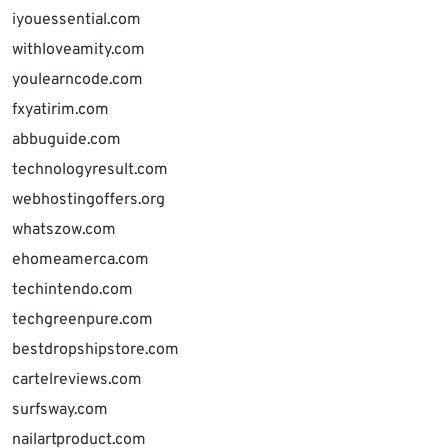
iyouessential.com
withloveamity.com
youlearncode.com
fxyatirim.com
abbuguide.com
technologyresult.com
webhostingoffers.org
whatszow.com
ehomeamerca.com
techintendo.com
techgreenpure.com
bestdropshipstore.com
cartelreviews.com
surfsway.com
nailartproduct.com