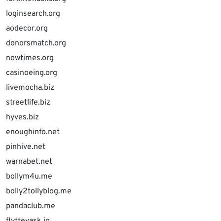
loginsearch.org
aodecor.org
donorsmatch.org
nowtimes.org
casinoeing.org
livemocha.biz
streetlife.biz
hyves.biz
enoughinfo.net
pinhive.net
warnabet.net
bollym4u.me
bolly2tollyblog.me
pandaclub.me