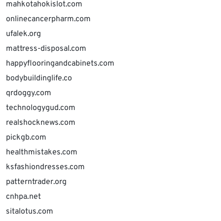
mahkotahokislot.com
onlinecancerpharm.com
ufalek.org
mattress-disposal.com
happyflooringandcabinets.com
bodybuildinglife.co
qrdoggy.com
technologygud.com
realshocknews.com
pickgb.com
healthmistakes.com
ksfashiondresses.com
patterntrader.org
cnhpa.net
sitalotus.com