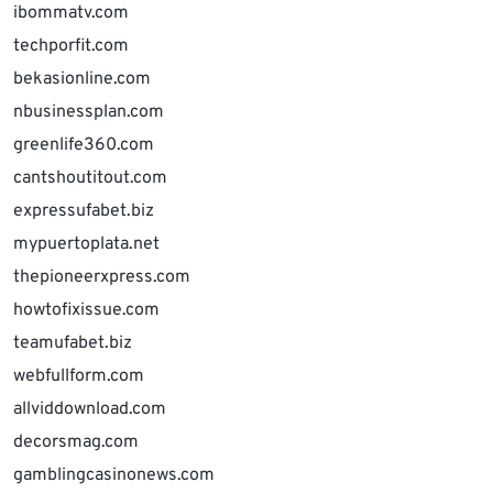
ibommatv.com
techporfit.com
bekasionline.com
nbusinessplan.com
greenlife360.com
cantshoutitout.com
expressufabet.biz
mypuertoplata.net
thepioneerxpress.com
howtofixissue.com
teamufabet.biz
webfullform.com
allviddownload.com
decorsmag.com
gamblingcasinonews.com