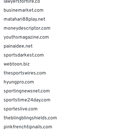
lawyersforhire.co
businemarket.com
matahari88play.net
moneydescriptor.com
youthsmagazine.com
painaidee.net
sportsdarkest.com
webtoon.biz
thesportswires.com
hyungpro.com
sportingnewsnet.com
sportstime24day.com
sporteslive.com
theblingblingshields.com
pinkfrenchtipnails.com