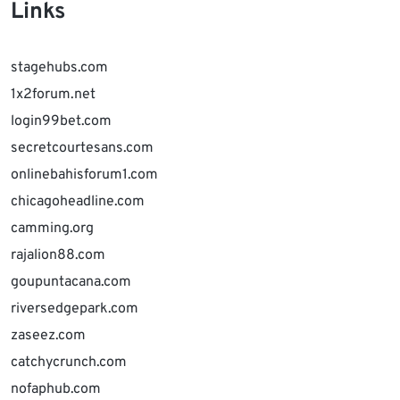
Links
stagehubs.com
1x2forum.net
login99bet.com
secretcourtesans.com
onlinebahisforum1.com
chicagoheadline.com
camming.org
rajalion88.com
goupuntacana.com
riversedgepark.com
zaseez.com
catchycrunch.com
nofaphub.com