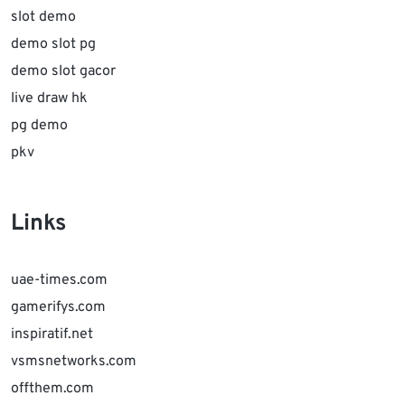
slot demo
demo slot pg
demo slot gacor
live draw hk
pg demo
pkv
Links
uae-times.com
gamerifys.com
inspiratif.net
vsmsnetworks.com
offthem.com