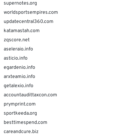
supernotes.org
worldsportsempires.com
updatecentral360.com
katamastah.com
zqscore.net
aseleraio.info
asticio.info
egardenio.info
arxteamio.info
getalexio.info
accountaudittaxcon.com
prymprint.com
sportkeeda.org
besttimespend.com
careandcure.biz