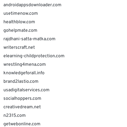
androidappsdownloader.com
usetimenow.com
healthblow.com
gohelpmate.com
rajdhani-satta-matka.com
writerscraft.net
elearning-childprotection.com
wrestling4mena.com
knowledgeforall.info
brand2lastio.com
usadigitalservices.com
socialhoppers.com
creativedream.net
n2315.com
getwebonline.com