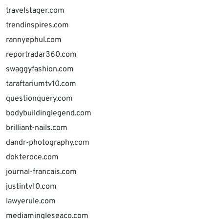
travelstager.com
trendinspires.com
rannyephul.com
reportradar360.com
swaggyfashion.com
taraftariumtv10.com
questionquery.com
bodybuildinglegend.com
brilliant-nails.com
dandr-photography.com
dokteroce.com
journal-francais.com
justintv10.com
lawyerule.com
mediamingleseaco.com