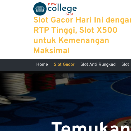
Skip
to
content
Slot Gacor Hari Ini denga
RTP Tinggi, Slot X500
untuk Kemenangan
Maksimal
Home
Slot Gacor
Slot Anti Rungkad
Slot
Temukan 