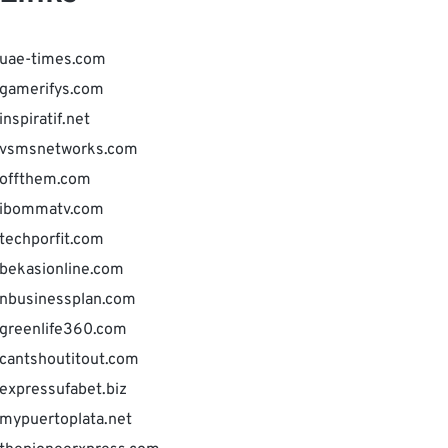
uae-times.com
gamerifys.com
inspiratif.net
vsmsnetworks.com
offthem.com
ibommatv.com
techporfit.com
bekasionline.com
nbusinessplan.com
greenlife360.com
cantshoutitout.com
expressufabet.biz
mypuertoplata.net