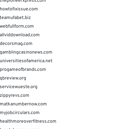
thepioneerxpress.com
howtofixissue.com
teamufabet.biz
webfullform.com
allviddownload.com
decorsmag.com
gamblingcasinonews.com
universitiesofamerica.net
progameofbrands.com
qbreview.org
servicewueste.org
zippyrevs.com
matkanumbernow.com
myjobcirculars.com
healthmoreoverfitness.com