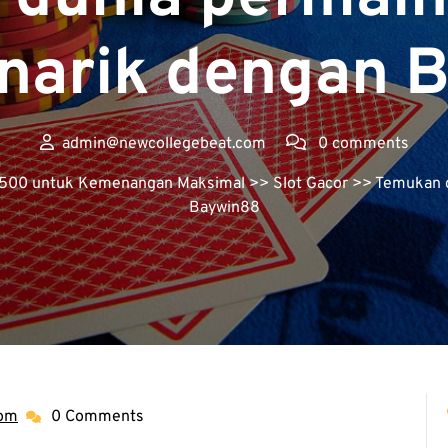
narik dengan 
admin@newcollegebeat.com
0 comments
t X500 untuk Kemenangan Maksimal
>>
Slot Gacor
>> Temukan d
Baywin88
com
0 Comments
admin@newcollegebeat.com