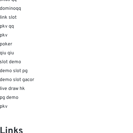
dominoqq
link slot
pkv qq
pkv
poker
qiu qiu
slot demo
demo slot pg
demo slot gacor
live draw hk
pg demo
pkv
Links