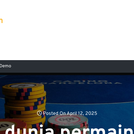
n
 Demo
Posted On April 12, 2025
dunia permain