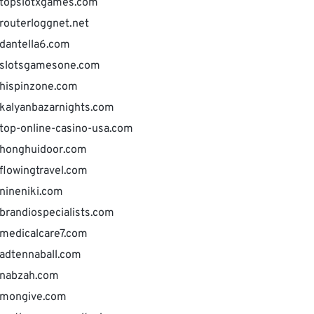
topslotxgames.com
routerloggnet.net
dantella6.com
slotsgamesone.com
hispinzone.com
kalyanbazarnights.com
top-online-casino-usa.com
honghuidoor.com
flowingtravel.com
nineniki.com
brandiospecialists.com
medicalcare7.com
adtennaball.com
nabzah.com
mongive.com