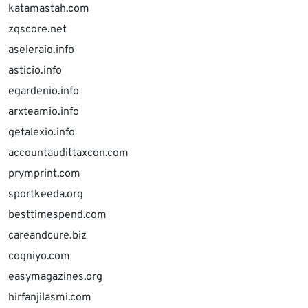
katamastah.com
zqscore.net
aseleraio.info
asticio.info
egardenio.info
arxteamio.info
getalexio.info
accountaudittaxcon.com
prymprint.com
sportkeeda.org
besttimespend.com
careandcure.biz
cogniyo.com
easymagazines.org
hirfanjilasmi.com