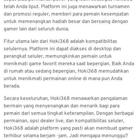
telah Anda liput. Platform ini juga menawarkan turnamen
dan promosi reguler, memberi para pemain kesempatan
untuk memenangkan hadiah besar dan bersaing dengan
gamer lain dari seluruh dunia.
Fitur utama lain dari Hoki368 adalah kompatibilitas
selulernya. Platform ini dapat diakses di desktop dan
perangkat seluler, memungkinkan pemain untuk
menikmati game favorit mereka saat bepergian. Baik Anda
di rumah atau sedang bepergian, Hoki368 memudahkan
untuk menikmati permainan online di mana pun Anda
berada.
Secara keseluruhan, Hoki368 menawarkan pengalaman
bermain yang menyenangkan dan menarik bagi para
pemain dari semua tingkat keterampilan. Dengan berbagai
permainan, opsi dealer live, dan kompatibilitas seluler,
Hoki368 adalah platform yang pasti akan membuat gamer
terhibur selama berjam -jam. Jadi mengapa menunggu?