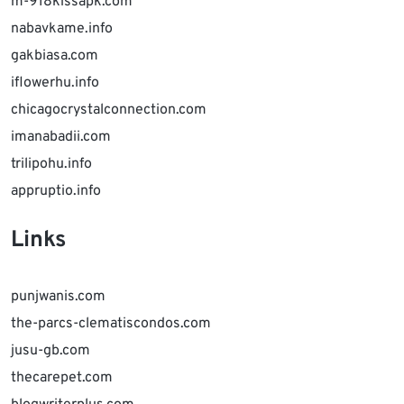
m-918kissapk.com
nabavkame.info
gakbiasa.com
iflowerhu.info
chicagocrystalconnection.com
imanabadii.com
trilipohu.info
appruptio.info
Links
punjwanis.com
the-parcs-clematiscondos.com
jusu-gb.com
thecarepet.com