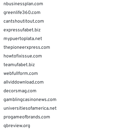
nbusinessplan.com
greenlife360.com
cantshoutitout.com
expressufabet.biz
mypuertoplata.net
thepioneerxpress.com
howtofixissue.com
teamufabet.biz
webfullform.com
allviddownload.com
decorsmag.com
gamblingcasinonews.com
universitiesofamerica.net
progameofbrands.com
qbreview.org