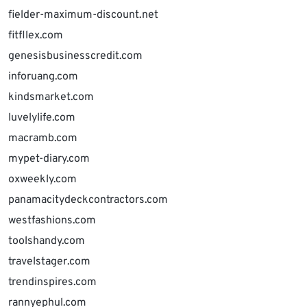
fielder-maximum-discount.net
fitfllex.com
genesisbusinesscredit.com
inforuang.com
kindsmarket.com
luvelylife.com
macramb.com
mypet-diary.com
oxweekly.com
panamacitydeckcontractors.com
westfashions.com
toolshandy.com
travelstager.com
trendinspires.com
rannyephul.com