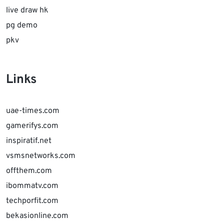
live draw hk
pg demo
pkv
Links
uae-times.com
gamerifys.com
inspiratif.net
vsmsnetworks.com
offthem.com
ibommatv.com
techporfit.com
bekasionline.com