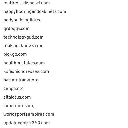
mattress-disposal.com
happyflooringandcabinets.com
bodybuildinglife.co
qrdoggy.com
technologygud.com
realshocknews.com
pickgb.com
healthmistakes.com
ksfashiondresses.com
patterntrader.org
cnhpa.net
sitalotus.com
supernotes.org
worldsportsempires.com
updatecentral360.com