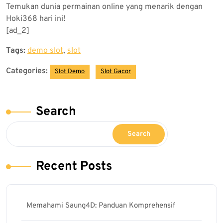
Temukan dunia permainan online yang menarik dengan
Hoki368 hari ini!
[ad_2]
Tags:
demo slot
,
slot
Categories:
Slot Demo
Slot Gacor
Search
Search
Recent Posts
Memahami Saung4D: Panduan Komprehensif