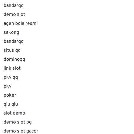
bandarqq
demo slot
agen bola resmi
sakong
bandarqq
situs qq
dominoqq
link slot
pkv qq
pkv
poker
qiu qiu
slot demo
demo slot pg
demo slot gacor