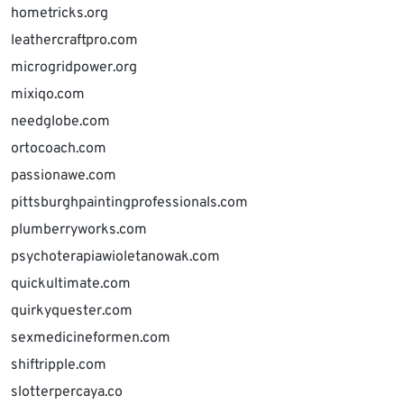
hometricks.org
leathercraftpro.com
microgridpower.org
mixiqo.com
needglobe.com
ortocoach.com
passionawe.com
pittsburghpaintingprofessionals.com
plumberryworks.com
psychoterapiawioletanowak.com
quickultimate.com
quirkyquester.com
sexmedicineformen.com
shiftripple.com
slotterpercaya.co