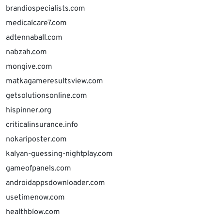
brandiospecialists.com
medicalcare7.com
adtennaball.com
nabzah.com
mongive.com
matkagameresultsview.com
getsolutionsonline.com
hispinner.org
criticalinsurance.info
nokariposter.com
kalyan-guessing-nightplay.com
gameofpanels.com
androidappsdownloader.com
usetimenow.com
healthblow.com