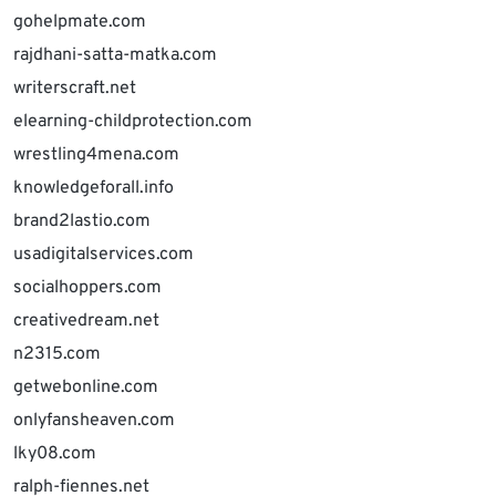
gohelpmate.com
rajdhani-satta-matka.com
writerscraft.net
elearning-childprotection.com
wrestling4mena.com
knowledgeforall.info
brand2lastio.com
usadigitalservices.com
socialhoppers.com
creativedream.net
n2315.com
getwebonline.com
onlyfansheaven.com
lky08.com
ralph-fiennes.net