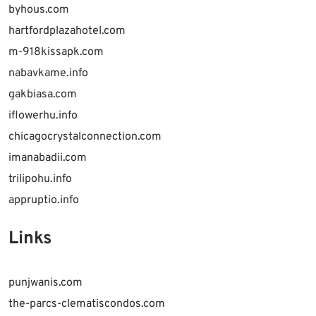
byhous.com
hartfordplazahotel.com
m-918kissapk.com
nabavkame.info
gakbiasa.com
iflowerhu.info
chicagocrystalconnection.com
imanabadii.com
trilipohu.info
appruptio.info
Links
punjwanis.com
the-parcs-clematiscondos.com