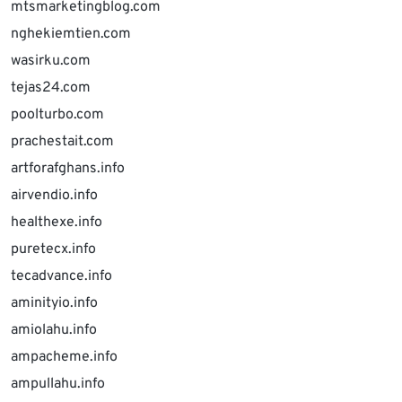
mtsmarketingblog.com
nghekiemtien.com
wasirku.com
tejas24.com
poolturbo.com
prachestait.com
artforafghans.info
airvendio.info
healthexe.info
puretecx.info
tecadvance.info
aminityio.info
amiolahu.info
ampacheme.info
ampullahu.info