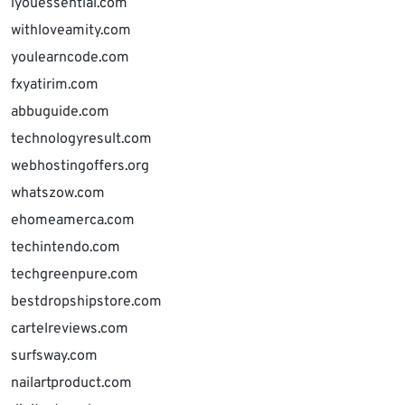
iyouessential.com
withloveamity.com
youlearncode.com
fxyatirim.com
abbuguide.com
technologyresult.com
webhostingoffers.org
whatszow.com
ehomeamerca.com
techintendo.com
techgreenpure.com
bestdropshipstore.com
cartelreviews.com
surfsway.com
nailartproduct.com