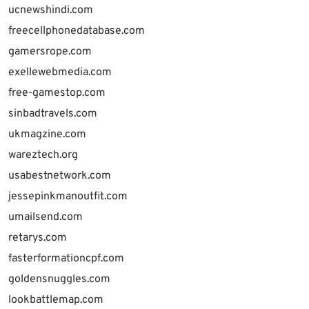
ucnewshindi.com
freecellphonedatabase.com
gamersrope.com
exellewebmedia.com
free-gamestop.com
sinbadtravels.com
ukmagzine.com
wareztech.org
usabestnetwork.com
jessepinkmanoutfit.com
umailsend.com
retarys.com
fasterformationcpf.com
goldensnuggles.com
lookbattlemap.com