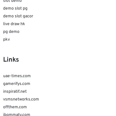
slot demo
demo slot pg
demo slot gacor
live draw hk
pg demo
pkv
Links
uae-times.com
gamerifys.com
inspiratif.net
vsmsnetworks.com
offthem.com
ibommatv.com