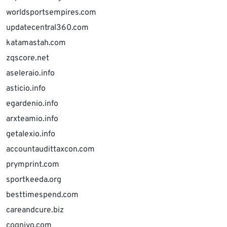
worldsportsempires.com
updatecentral360.com
katamastah.com
zqscore.net
aseleraio.info
asticio.info
egardenio.info
arxteamio.info
getalexio.info
accountaudittaxcon.com
prymprint.com
sportkeeda.org
besttimespend.com
careandcure.biz
cogniyo.com