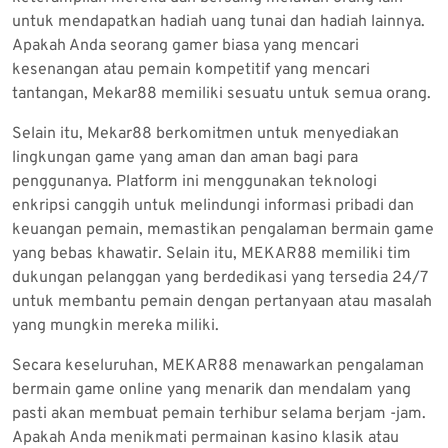
untuk mendapatkan hadiah uang tunai dan hadiah lainnya.
Apakah Anda seorang gamer biasa yang mencari
kesenangan atau pemain kompetitif yang mencari
tantangan, Mekar88 memiliki sesuatu untuk semua orang.
Selain itu, Mekar88 berkomitmen untuk menyediakan
lingkungan game yang aman dan aman bagi para
penggunanya. Platform ini menggunakan teknologi
enkripsi canggih untuk melindungi informasi pribadi dan
keuangan pemain, memastikan pengalaman bermain game
yang bebas khawatir. Selain itu, MEKAR88 memiliki tim
dukungan pelanggan yang berdedikasi yang tersedia 24/7
untuk membantu pemain dengan pertanyaan atau masalah
yang mungkin mereka miliki.
Secara keseluruhan, MEKAR88 menawarkan pengalaman
bermain game online yang menarik dan mendalam yang
pasti akan membuat pemain terhibur selama berjam -jam.
Apakah Anda menikmati permainan kasino klasik atau