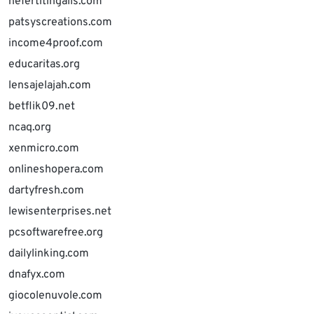
nefertitingalls.com
patsyscreations.com
income4proof.com
educaritas.org
lensajelajah.com
betflik09.net
ncaq.org
xenmicro.com
onlineshopera.com
dartyfresh.com
lewisenterprises.net
pcsoftwarefree.org
dailylinking.com
dnafyx.com
giocolenuvole.com