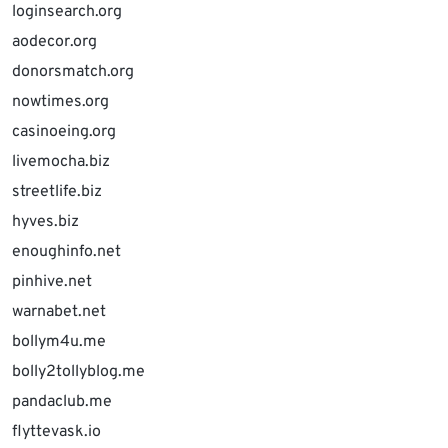
loginsearch.org
aodecor.org
donorsmatch.org
nowtimes.org
casinoeing.org
livemocha.biz
streetlife.biz
hyves.biz
enoughinfo.net
pinhive.net
warnabet.net
bollym4u.me
bolly2tollyblog.me
pandaclub.me
flyttevask.io