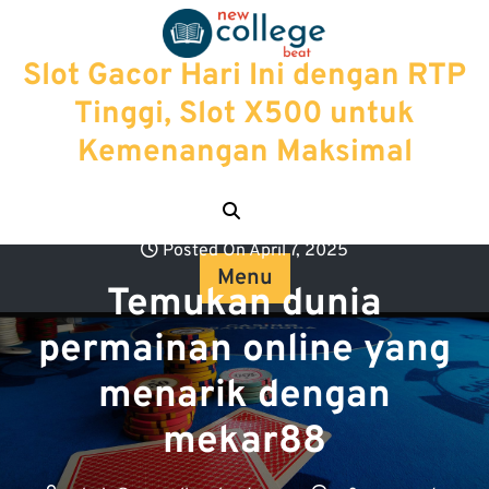
Skip
to
content
Slot Gacor Hari Ini dengan RTP
Tinggi, Slot X500 untuk
Kemenangan Maksimal
Posted On April 7, 2025
Menu
Temukan dunia
permainan online yang
menarik dengan
mekar88