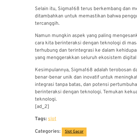
Selain itu, Sigma168 terus berkembang dan me
ditambahkan untuk memastikan bahwa pengguna
tercanggih.
Namun mungkin aspek yang paling mengesanka
cara kita berinteraksi dengan teknologi di m
terhubung dan terintegrasi ke dalam kehidupan
yang menggerakkan seluruh ekosistem digital 
Kesimpulannya, Sigma168 adalah terobosan d
benar-benar unik dan inovatif untuk meningk
integrasi tanpa batas, dan potensi pertumbuha
berinteraksi dengan teknologi. Temukan kekua
teknologi.
[ad_2]
Tags:
slot
Categories:
Slot Gacor