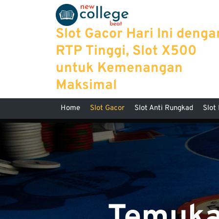
Skip
to
content
Slot Gacor Hari Ini denga
RTP Tinggi, Slot X500
untuk Kemenangan
Maksimal
Home
Slot Gacor
Slot Anti Rungkad
Slot
Temuka