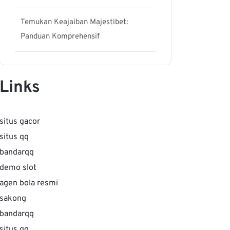
Temukan Keajaiban Majestibet:
Panduan Komprehensif
Links
situs gacor
situs qq
bandarqq
demo slot
agen bola resmi
sakong
bandarqq
situs qq