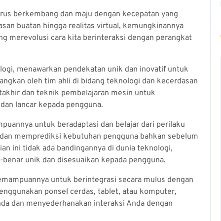
i terus berkembang dan maju dengan kecepatan yang
asan buatan hingga realitas virtual, kemungkinannya
yang merevolusi cara kita berinteraksi dengan perangkat
logi, menawarkan pendekatan unik dan inovatif untuk
kan oleh tim ahli di bidang teknologi dan kecerdasan
akhir dan teknik pembelajaran mesin untuk
dan lancar kepada pengguna.
puannya untuk beradaptasi dan belajar dari perilaku
 dan memprediksi kebutuhan pengguna bahkan sebelum
n ini tidak ada bandingannya di dunia teknologi,
benar unik dan disesuaikan kepada pengguna.
 kemampuannya untuk berintegrasi secara mulus dengan
enggunakan ponsel cerdas, tablet, atau komputer,
da dan menyederhanakan interaksi Anda dengan