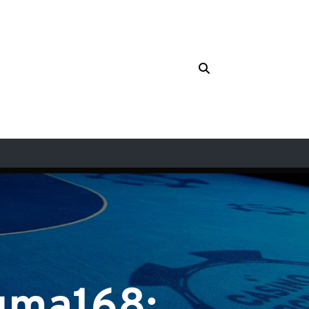
gma168: