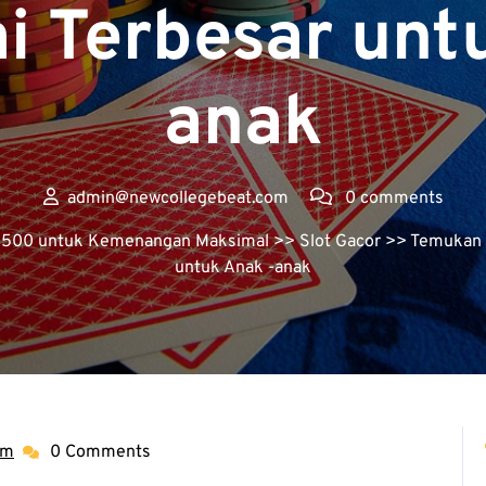
 Terbesar unt
anak
admin@newcollegebeat.com
0 comments
ot X500 untuk Kemenangan Maksimal
>>
Slot Gacor
>> Temukan M
untuk Anak -anak
om
0 Comments
admin@newcollegebeat.com