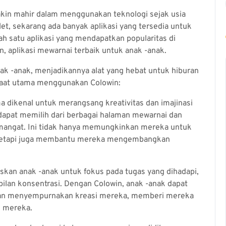
emakin mahir dalam menggunakan teknologi sejak usia
t, sekarang ada banyak aplikasi yang tersedia untuk
ah satu aplikasi yang mendapatkan popularitas di
n, aplikasi mewarnai terbaik untuk anak -anak.
k -anak, menjadikannya alat yang hebat untuk hiburan
faat utama menggunakan Colowin:
ama dikenal untuk merangsang kreativitas dan imajinasi
dapat memilih dari berbagai halaman mewarnai dan
angat. Ini tidak hanya memungkinkan mereka untuk
k tetapi juga membantu mereka mengembangkan
kan anak -anak untuk fokus pada tugas yang dihadapi,
n konsentrasi. Dengan Colowin, anak -anak dapat
dan menyempurnakan kreasi mereka, memberi mereka
n mereka.