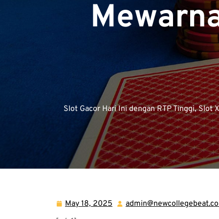
Mewarnai
Slot Gacor Hari Ini dengan RTP Tinggi, Sl
May 18, 2025
admin@newcollegebeat.c
May
18,