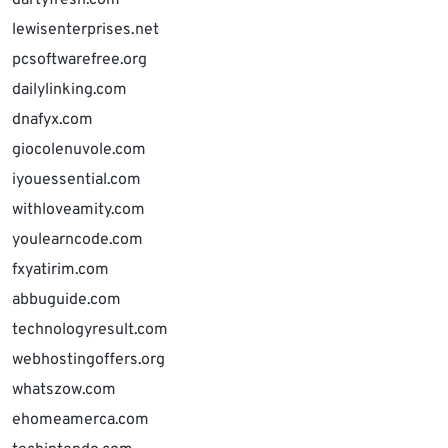
dartyfresh.com
lewisenterprises.net
pcsoftwarefree.org
dailylinking.com
dnafyx.com
giocolenuvole.com
iyouessential.com
withloveamity.com
youlearncode.com
fxyatirim.com
abbuguide.com
technologyresult.com
webhostingoffers.org
whatszow.com
ehomeamerca.com