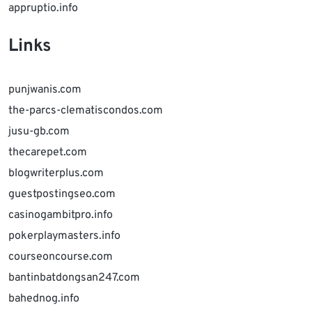
appruptio.info
Links
punjwanis.com
the-parcs-clematiscondos.com
jusu-gb.com
thecarepet.com
blogwriterplus.com
guestpostingseo.com
casinogambitpro.info
pokerplaymasters.info
courseoncourse.com
bantinbatdongsan247.com
bahednog.info