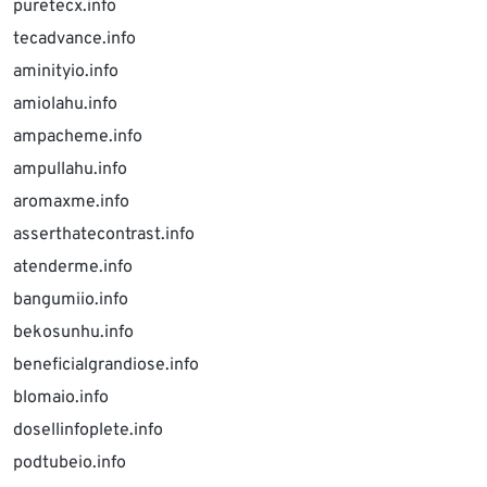
puretecx.info
tecadvance.info
aminityio.info
amiolahu.info
ampacheme.info
ampullahu.info
aromaxme.info
asserthatecontrast.info
atenderme.info
bangumiio.info
bekosunhu.info
beneficialgrandiose.info
blomaio.info
dosellinfoplete.info
podtubeio.info