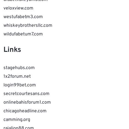
veloxview.com
westufabetm3.com
whiskeybrothersllc.com
wildufabetum7.com
Links
stagehubs.com
1x2forum.net
login99bet.com
secretcourtesans.com
onlinebahisforum1.com
chicagoheadline.com
camming.org
rajalion88.com