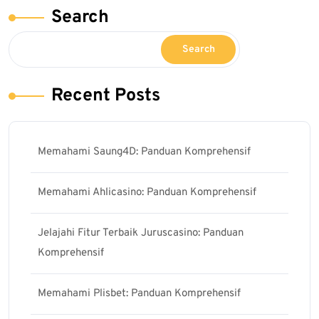
Search
Search
Recent Posts
Memahami Saung4D: Panduan Komprehensif
Memahami Ahlicasino: Panduan Komprehensif
Jelajahi Fitur Terbaik Juruscasino: Panduan
Komprehensif
Memahami Plisbet: Panduan Komprehensif