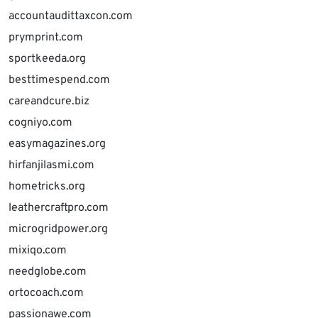
accountaudittaxcon.com
prymprint.com
sportkeeda.org
besttimespend.com
careandcure.biz
cogniyo.com
easymagazines.org
hirfanjilasmi.com
hometricks.org
leathercraftpro.com
microgridpower.org
mixiqo.com
needglobe.com
ortocoach.com
passionawe.com