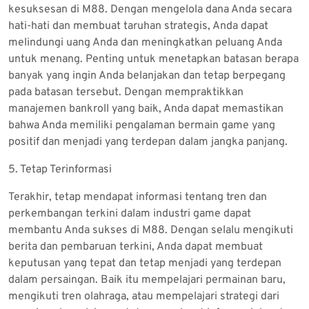
kesuksesan di M88. Dengan mengelola dana Anda secara
hati-hati dan membuat taruhan strategis, Anda dapat
melindungi uang Anda dan meningkatkan peluang Anda
untuk menang. Penting untuk menetapkan batasan berapa
banyak yang ingin Anda belanjakan dan tetap berpegang
pada batasan tersebut. Dengan mempraktikkan
manajemen bankroll yang baik, Anda dapat memastikan
bahwa Anda memiliki pengalaman bermain game yang
positif dan menjadi yang terdepan dalam jangka panjang.
5. Tetap Terinformasi
Terakhir, tetap mendapat informasi tentang tren dan
perkembangan terkini dalam industri game dapat
membantu Anda sukses di M88. Dengan selalu mengikuti
berita dan pembaruan terkini, Anda dapat membuat
keputusan yang tepat dan tetap menjadi yang terdepan
dalam persaingan. Baik itu mempelajari permainan baru,
mengikuti tren olahraga, atau mempelajari strategi dari