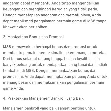
anggaran dapat membantu Anda tetap mengendalikan
keuangan dan menghindari kerugian yang tidak perlu.
Dengan menetapkan anggaran dan mematuhinya, Anda
dapat menikmati pengalaman bermain game di M88 tanpa
khawatir akan berlebihan.
3. Manfaatkan Bonus dan Promosi
M88 menawarkan berbagai bonus dan promosi untuk
membantu pemain memaksimalkan kemenangan mereka.
Dari bonus selamat datang hingga hadiah loyalitas, ada
banyak peluang untuk mendapatkan uang tunai dan hadiah
tambahan di M88. Dengan memanfaatkan bonus dan
promosi ini, Anda dapat meningkatkan peluang Anda untuk
menang besar dan memaksimalkan pengalaman bermain
game Anda.
4. Praktekkan Manajemen Bankroll yang Baik
Manajemen bankroll yang baik sangat penting untuk