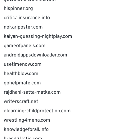
hispinner.org
criticalinsurance.info
nokariposter.com
kalyan-guessing-nightplay.com
gameofpanels.com
androidappsdownloader.com
usetimenow.com
healthblow.com
gohelpmate.com
rajdhani-satta-matka.com
writerscraft.net
elearning-childprotection.com
wrestling4mena.com
knowledgeforall.info