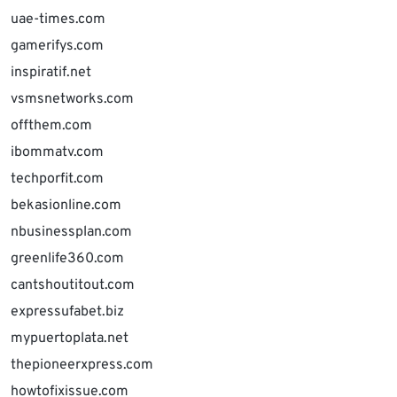
uae-times.com
gamerifys.com
inspiratif.net
vsmsnetworks.com
offthem.com
ibommatv.com
techporfit.com
bekasionline.com
nbusinessplan.com
greenlife360.com
cantshoutitout.com
expressufabet.biz
mypuertoplata.net
thepioneerxpress.com
howtofixissue.com