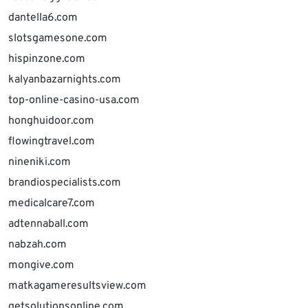
dantella6.com
slotsgamesone.com
hispinzone.com
kalyanbazarnights.com
top-online-casino-usa.com
honghuidoor.com
flowingtravel.com
nineniki.com
brandiospecialists.com
medicalcare7.com
adtennaball.com
nabzah.com
mongive.com
matkagameresultsview.com
getsolutionsonline.com