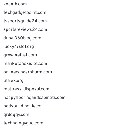
voomb.com
techgadgetpoint.com
tvsportsguide24.com
sportsreviews24.com
dubai360blog.com
lucky77slot.org
growmefast.com
mahkotahokislot.com
onlinecancerpharm.com
ufalek.org
mattress-disposal.com
happyflooringandcabinets.com
bodybuildinglife.co
qrdoggy.com
technologygud.com