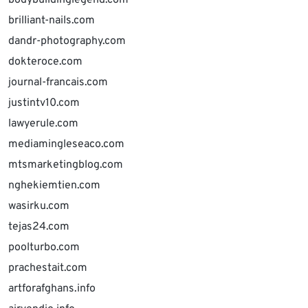
bodybuildinglegend.com
brilliant-nails.com
dandr-photography.com
dokteroce.com
journal-francais.com
justintv10.com
lawyerule.com
mediamingleseaco.com
mtsmarketingblog.com
nghekiemtien.com
wasirku.com
tejas24.com
poolturbo.com
prachestait.com
artforafghans.info