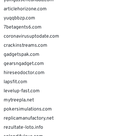
yukigassencanada.com
articlehorizone.com
yuqqbbzp.com
7betagents6.com
coronavirusuptodate.com
crackinstreams.com
gadgetspak.com
gearsngadget.com
hireseodoctor.com
lapsfit.com
levelup-fast.com
mytreepla.net
pokersimulations.com
replicamanufactory.net
rezultate-loto.info