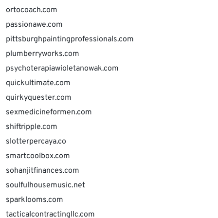
ortocoach.com
passionawe.com
pittsburghpaintingprofessionals.com
plumberryworks.com
psychoterapiawioletanowak.com
quickultimate.com
quirkyquester.com
sexmedicineformen.com
shiftripple.com
slotterpercaya.co
smartcoolbox.com
sohanjitfinances.com
soulfulhousemusic.net
sparklooms.com
tacticalcontractingllc.com