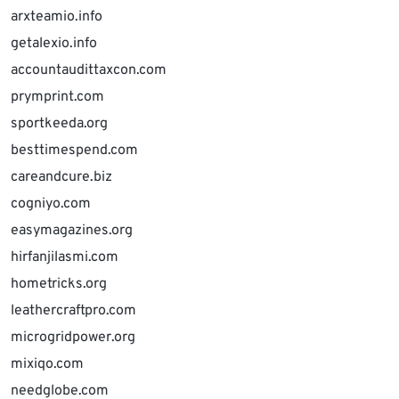
arxteamio.info
getalexio.info
accountaudittaxcon.com
prymprint.com
sportkeeda.org
besttimespend.com
careandcure.biz
cogniyo.com
easymagazines.org
hirfanjilasmi.com
hometricks.org
leathercraftpro.com
microgridpower.org
mixiqo.com
needglobe.com