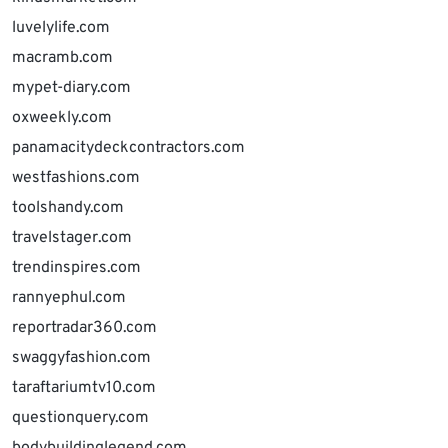
luvelylife.com
macramb.com
mypet-diary.com
oxweekly.com
panamacitydeckcontractors.com
westfashions.com
toolshandy.com
travelstager.com
trendinspires.com
rannyephul.com
reportradar360.com
swaggyfashion.com
taraftariumtv10.com
questionquery.com