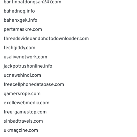
bantinbatdongsan247.com
bahednog.info
bahenxgek.info
pertamaskre.com
threadsvideoandphotodownloader.com
techgiddy.com
usalivenetwork.com
jackpotrushonline.info
ucnewshindi.com
freecellphonedatabase.com
gamersrope.com
exellewebmedia.com
free-gamestop.com
sinbadtravels.com
ukmagzine.com