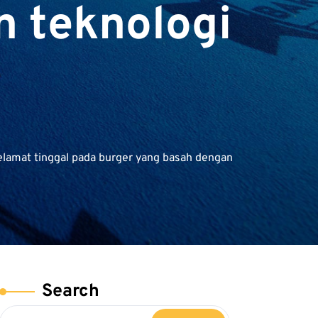
n teknologi
lamat tinggal pada burger yang basah dengan
Search