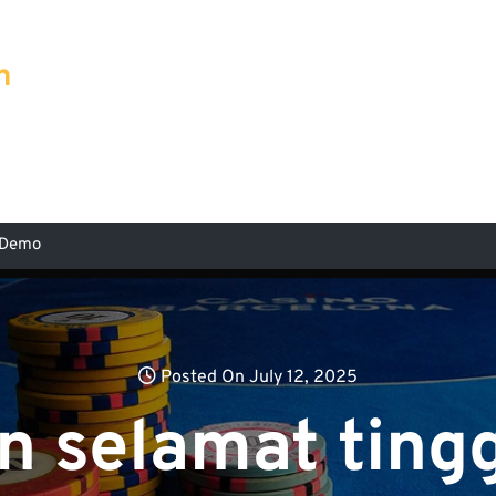
n
 Demo
Posted On July 12, 2025
 selamat ting