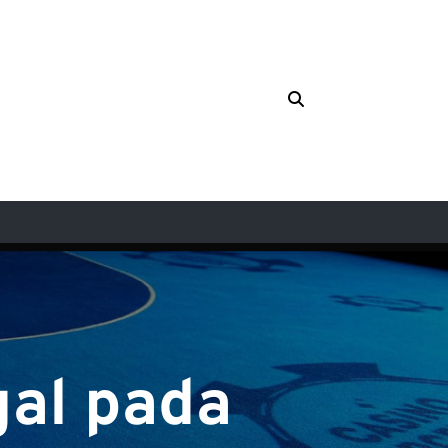
gal pada