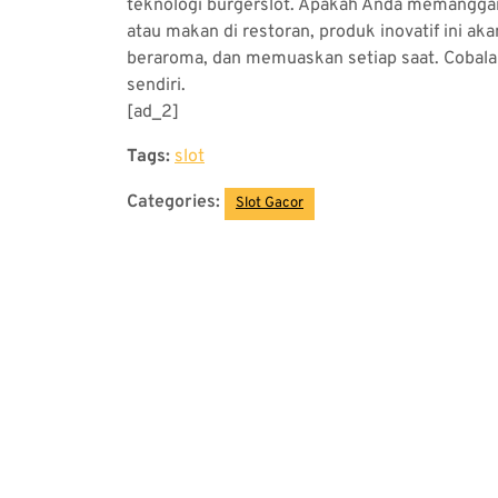
teknologi burgerslot. Apakah Anda memangga
atau makan di restoran, produk inovatif ini a
beraroma, dan memuaskan setiap saat. Cobalah 
sendiri.
[ad_2]
Tags:
slot
Categories:
Slot Gacor