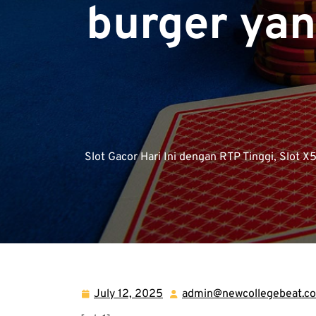
burger yan
Slot Gacor Hari Ini dengan RTP Tinggi, Slo
July 12, 2025
admin@newcollegebeat.c
July
12,