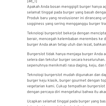
[ad_1]
2025
Apakah Anda bosan menggigit burger hanya aga
selamat tinggal pada burger yang basah dengan
Produk baru yang revolusioner ini dirancang u
sogginess yang sering mengganggu burger trad
Teknologi burgerslot bekerja dengan mencipta
berair, mencegah kelembaban merembes ke dal
burger Anda akan tetap utuh dan lezat, bahka
Burgerslot tidak hanya menjaga burger Anda 
selera dan tekstur burger secara keseluruhan
sepenuhnya menikmati rasa daging, keju, dan 
Teknologi burgerslot mudah digunakan dan dap
burger keju klasik, burger gourmet dengan t
vegetarian kami. Cukup tempatkan burgerslot d
dengan percaya diri mengetahui bahwa itu akan 
Ucapkan selamat tinggal pada burger yang bas